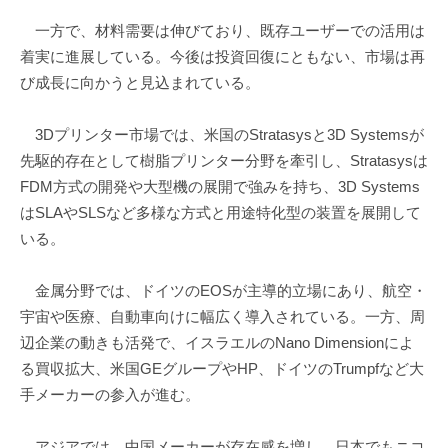
一方で、材料需要は伸びており、既存ユーザーでの活用は
着実に進展している。今後は投資回復にともない、市場は再
び成長に向かうと見込まれている。
3Dプリンター市場では、米国のStratasysと3D Systemsが
先駆的存在として樹脂プリンター分野を牽引し、Stratasysは
FDM方式の開発や大型機の展開で強みを持ち、3D Systems
はSLAやSLSなど多様な方式と用途特化型の装置を展開して
いる。
金属分野では、ドイツのEOSが主導的立場にあり、航空・
宇宙や医療、自動車向けに幅広く導入されている。一方、周
辺企業の動きも活発で、イスラエルのNano Dimensionによ
る買収拡大、米国GEグループやHP、ドイツのTrumpfなど大
手メーカーの参入が進む。
アジアでは、中国メーカーが存在感を増し、日本でもニコ