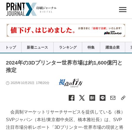
ペ
ー
ジ
の
先
頭
で
す
コ
ン
テ
ン
ツ
エ
リ
ア
トップ
新着ニュース
ランキング
特集
躍進企業
へ
ナ
ビ
ゲ
ー
2024年の3Dプリンター世界市場は約1,600億円と
シ
ョ
推定
ン
へ
2025年10月25日
17時20分
会員制マーケットリサーチサービスを提供している（株）
SVPジャパン（本社/東京都中央区、橋本雅社長）は、SVP
注目市場分析レポート「3Dプリンター-世界市場の現状と将