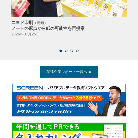
ニヨド印刷
サン
（高知）
ノートの原点から紙の可能性を再提案
特色か
導入
2026年07月25日
2026
躍進企業レポート一覧へ