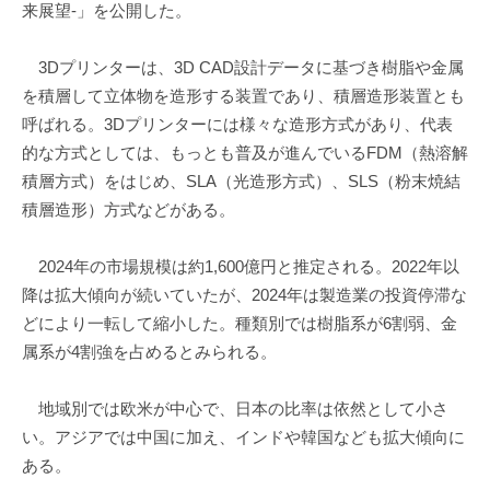
来展望-」を公開した。
3Dプリンターは、3D CAD設計データに基づき樹脂や金属
を積層して立体物を造形する装置であり、積層造形装置とも
呼ばれる。3Dプリンターには様々な造形方式があり、代表
的な方式としては、もっとも普及が進んでいるFDM（熱溶解
積層方式）をはじめ、SLA（光造形方式）、SLS（粉末焼結
積層造形）方式などがある。
2024年の市場規模は約1,600億円と推定される。2022年以
降は拡大傾向が続いていたが、2024年は製造業の投資停滞な
どにより一転して縮小した。種類別では樹脂系が6割弱、金
属系が4割強を占めるとみられる。
地域別では欧米が中心で、日本の比率は依然として小さ
い。アジアでは中国に加え、インドや韓国なども拡大傾向に
ある。