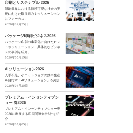
印刷とサステナブル 2026
印刷業界における持続可能な社会の実
現に向けた取り組みやソリューション
にフォーカス。
2026年07月25日
パッケージ印刷ビジネス2026
パッケージ印刷の事業化に向けたヒン
トやソリューション、具体的なビジネ
スの事例を紹介。
2026年06月15日
AIソリューション2026
人手不足、小ロットジョブの効率生産
を目指す「AIソリューション」を紹介
2026年04月25日
プレミアム・インセンティブシ
ョー 春2026
プレミアム・インセンティブショー春
2026に出展する印刷関連会社3社を紹
介
2026年04月05日