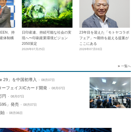
EEN、持
日印産連、持続可能な社会の実
23年目を迎えた「モトヤコラボ
産体制構
現へ〜印刷産業環境ビジョン
フェア」〜期待を超える提案が
2050策定
ここにある
2026年07月25日
2026年07月03日
一覧へ
ne 29」を中国初導入
08月07日
ターフェイスICカード開発
08月07日
万円
08月07日
595」発売
08月07日
開始
08月06日