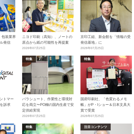
加工・包装業界
ニヨド印刷（高知）、ノートの
京印工組、新会館を「情報の受
ル発信
原点から紙の可能性を再提案
発信基地」に
2026年07月25日
2026年07月25日
特集
特集
リントマー
パラシュート、作業性と環境対
国府印刷社、「色変わるメモ
を訴求
応を両立〜PO糊の国内生産で安
帳」がP・Iショー＆日本文具大
定供給実現
賞で受賞
2026年07月25日
2026年07月25日
特集
注目コンテンツ