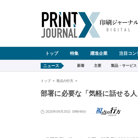
ペ
ー
ジ
の
先
頭
で
す
コ
ン
テ
ン
ツ
エ
リ
ア
へ
トップ
特集
躍進企業
注目コン
ナ
ビ
ゲ
ー
ニュース
新着
主要
製品・サービス
シ
ョ
ン
へ
トップ
視点の行方
部署に必要な「気軽に話せる人
2025年09月25日
09時48分