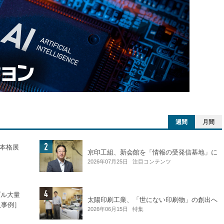
週間
月間
を本格展
京印工組、新会館を「情報の受発信基地」に
2026年07月25日
注目コンテンツ
ブル大量
太陽印刷工業、「世にない印刷物」の創出へ
導入事例］
2026年06月15日
特集