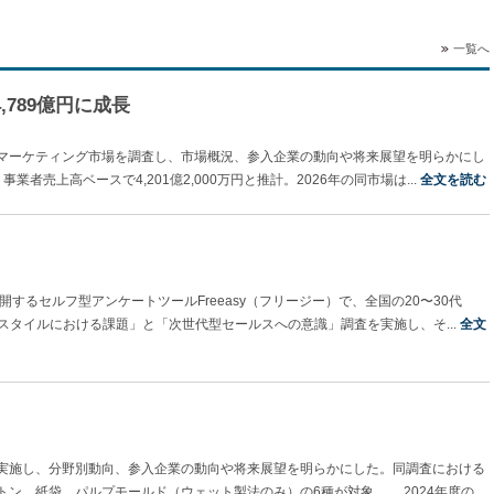
一覧へ
,789億円に成長
マーケティング市場を調査し、市場概況、参入企業の動向や将来展望を明らかにし
者売上高ベースで4,201億2,000万円と推計。2026年の同市場は...
全文を読む
するセルフ型アンケートツールFreeasy（フリージー）で、全国の20〜30代
業スタイルにおける課題」と「次世代型セールスへの意識」調査を実施し、そ...
全文
実施し、分野別動向、参入企業の動向や将来展望を明らかにした。同調査における
ン、紙袋、パルプモールド（ウェット製法のみ）の6種が対象。 2024年度の