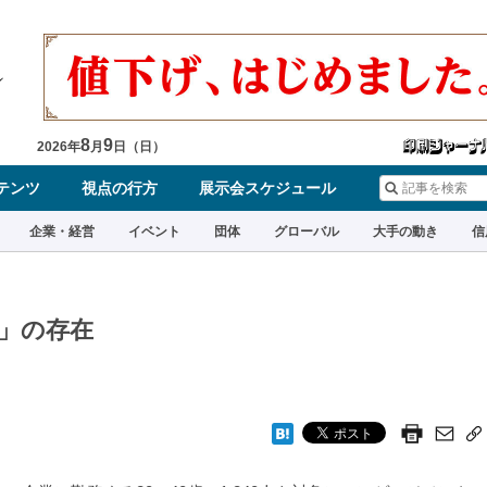
8
9
2026
年
月
日（
日
）
テンツ
視点の行方
展示会スケジュール
企業・経営
イベント
団体
グローバル
大手の動き
信
」の存在