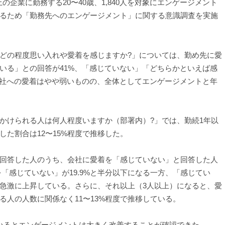
の企業に勤務する20〜40歳、1,840人を対象にエンゲージメント
るため「勤務先へのエンゲージメント」に関する意識調査を実施
どの程度思い入れや愛着を感じますか?」については、勤め先に愛
いる」との回答が41%、「感じていない」「どちらかといえば感
会社への愛着はやや弱いものの、全体としてエンゲージメントと年
けられる人は何人程度いますか（部署内）?」では、勤続1年以
た割合は12〜15%程度で推移した。
回答した人のうち、会社に愛着を「感じていない」と回答した人
を「感じていない」が19.9%と半分以下になる一方、「感じてい
急激に上昇している。さらに、それ以上（3人以上）になると、愛
人の人数に関係なく11〜13%程度で推移している。
いるとエンゲージメントは大きく改善することが確認できた。