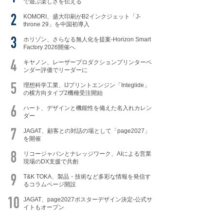
で遊ぶ楽しさを伝える
KOMORI、盛大印刷がB2インクジェット「J-
throne 29」を中国初導入
ホリゾン、さらなる無人化を提案-Horizon Smart
Factory 2026開催へ
キヤノン、レーザープロダクションプリンターベ
ンダー評価でリーダーに
理想科学工業、IJプリントエンジン「Integlide」
の横方向タイプ2機種受注開始
ハート、デザインと機能性を備えた名入れカレン
ダー
JAGAT、顧客との対話の場として「page2027」
を開催
リコージャパンとナレッジワーク、AIによる営業
現場のDX支援で共創
T&K TOKA、製品・技術など多彩な情報を発信す
るコラムページ開設
JAGAT、page2027ポスターデザイン決定-公式サ
イトもオープン