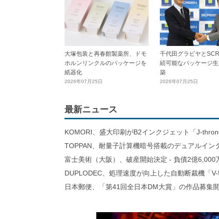
大塚包装と再春館製薬所、ドモ
千代田グラビヤとSCR
ホルンリンクルのパッケージを
続可能なパッケージ生
紙器化
築
2026年07月25日
2026年07月25日
最新ニュース
KOMORI、盛大印刷がB2インクジェット「J-thro
TOPPAN、耐量子計算機暗号搭載のデュアルイン
富士美術（大阪）、破産開始決定 - 負債2億6,000
DUPLODEC、処理速度が向上した自動断裁機「V-
日本郵便、「第41回全日本DM大賞」の作品募集