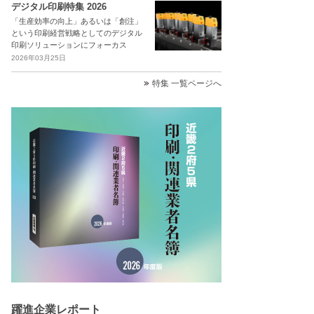
デジタル印刷特集 2026
「生産効率の向上」あるいは「創注」
という印刷経営戦略としてのデジタル
印刷ソリューションにフォーカス
2026年03月25日
特集 一覧ページへ
躍進企業レポート