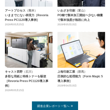
アートプロセス
（熊本）
いおざき印刷
（富山）
いままでにない表現力［Revoria
PO糊で製本加工開始〜少ない糊量
Press PC1120導入事例］
で製本強度が格段に向上
2026年05月25日
2026年05月15日
キャスト西野
（石川）
上毎印刷工業
（群馬）
多彩な用紙と特殊トナーを駆使
圧倒的な処理能力［Form Magic 5
［Revoria Press PC1120導入事
導入事例］
例］
2026年04月15日
2026年05月15日
躍進企業レポート一覧へ