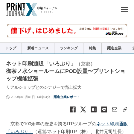
ペ
ー
ジ
の
先
頭
で
す
コ
ン
テ
ン
ツ
エ
リ
ア
トップ
新着ニュース
ランキング
特集
躍進企業
へ
ナ
ビ
ゲ
ー
ネット印刷通販「いろぷり」
（京都）
シ
ョ
御茶ノ水ショールームにPOD設置〜プリントショ
ン
へ
ップ機能拡張
リアルショップとのシナジーで売上拡大
2023年01月01日
14時04分
躍進企業レポート
京都で100余年の歴史を誇るITPグループの
ネット印刷通販
「いろぷり」
（運営/ネット印刷ITP（株）、北井元司社長）