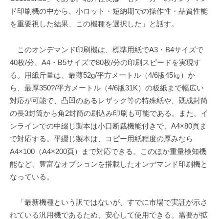
ド印刷機の中から、小ロット・短納期での操作性・品質性能
を重要視した結果、この機種を選択した」と話す。
このオンデマンド印刷機は、標準用紙でA3・B4サイズで
40枚/分、A4・B5サイズで80枚/分の印刷スピードを実現す
る。用紙斤量は、最薄52g/平方メートル（4/6版45㎏）か
ら、最厚350?/平方メートル（4/6版31K）の板紙まで幅広い
対応が可能で、凸凹のあるレザック等の特殊紙や、既成封筒
の長3封筒から角2封筒の刷込み印刷も可能である。また、イ
ンラインでの中綴じ製本は小口断裁機能付きで、A4×80頁ま
で対応する。平綴じ製本は、コピー用紙程度の厚みなら
A4×100（A4×200頁）まで対応できる。このほか重量検知機
能など、豊富なオプションを搭載したオンデマンド印刷機と
なっている。
「最新機種という訳ではないが、すでに市場で実証が示さ
れている汎用機であるため、安心して使用できる。需要が拡