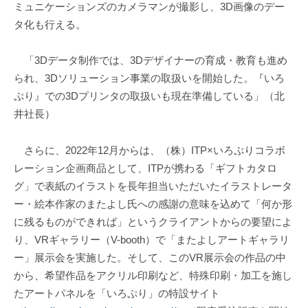
ミュニケーションズのカメラマンが撮影し、3D画像のデー
タ化も行える。
「3Dデータ制作では、3Dデザイナーの育成・教育も進め
られ、3Dソリューション事業の取扱いを開始した。『いろ
ぷり』での3Dプリンタの取扱いも現在準備している」（北
井社長）
さらに、2022年12月からは、（株）ITP×いろぷりコラボ
レーション企画商品として、ITPが携わる「ギフトカタロ
グ」で表紙のイラストを長年担当いただいたイラストレータ
ー・絵本作家のまたよし氏への感謝の意味を込めて「何か形
に残るものができれば」というクライアントからの要望によ
り、VRギャラリー（V-booth）で「またよしアートギャラリ
ー」展示会を実施した。そして、このVR展示会の作品の中
から、希望作品をアクリル印刷など、特殊印刷・加工を施し
たアートパネルを「いろぷり」の特設サイト