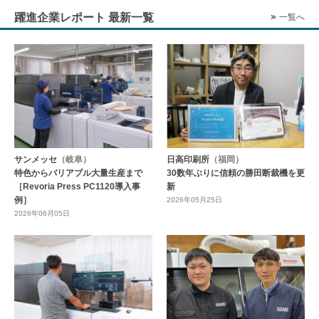
躍進企業レポート 最新一覧
一覧へ
サンメッセ
（岐阜）
日高印刷所
（福岡）
特色からバリアブル大量生産まで
30数年ぶりに信頼の勝田断裁機を更
［Revoria Press PC1120導入事
新
例］
2026年05月25日
2026年06月05日