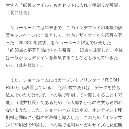
大する『紙製ファイル』もカセットに入れて後刷りが可能」
（北井社長）
ショールームでは年末まで、このオンデマンド印刷機の設
置キャンペーンの一貫として、社内デザイナーから応募を募
った「2023年 年賀状」をショールーム限定で販売した。
「約50点の応募作品の中から審査し、10点を販売した。今後
は一般からもデザインを募集することなども考えていきた
い」（北井社長）。
また、ショールームにはガーメントプリンター「RICOH
Ri100」も設置している。「少部数であれば、データを持ち
込んでいただければ、その場で印刷してお渡しすることも可
能」（北井社長）であるため、個人顧客からの注文も途切れ
ないようだ。また、ショールームでは今回、オンデマンド印
刷機と同時に小型の断裁機も導入した。このため「オンデマ
ンド印刷機で印刷し、その場で名刺やハガキサイズに化粧断