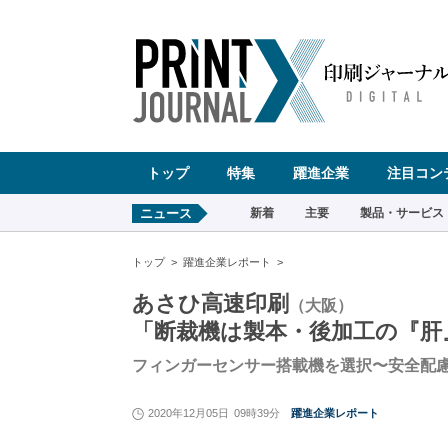
ペ
ー
ジ
の
先
頭
で
す
コ
ン
テ
ン
ツ
エ
リ
ア
へ
トップ
特集
躍進企業
注目コン
ナ
ビ
ゲ
ー
ニュース
新着
主要
製品・サービス
シ
ョ
ン
へ
トップ
躍進企業レポート
あさひ高速印刷
（大阪）
「断裁機は製本・後加工の『肝
フィンガーセンサー搭載機を選択〜安全配
2020年12月05日
09時39分
躍進企業レポート