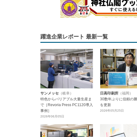
躍進企業レポート 最新一覧
サンメッセ
（岐阜）
日高印刷所
（福岡）
特色からバリアブル大量生産ま
30数年ぶりに信頼の
で［Revoria Press PC1120導入
を更新
事例］
2026年05月25日
2026年06月05日