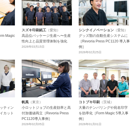
スズキ印刷紙工
（愛知）
シンクイノベーション
（愛知）
高品位パッケージ生産へ〜生産
 Magic
グッズ類の自動生産システムに
性向上と品質管理体制を強化
［Revoria Press PC1120 導入事
例］
2026年03月15日
2026年02月25日
帆風
（東京）
コトブキ印刷
（茨城）
ッティン
小ロットジョブの生産効率と高
大量のナンバリングや宛名印字
イカット
付加価値両立［Revoria Press
を効率化［Form Magic 5導入事
PC1120導入事例］
例］
2026年02月05日
2026年01月01日