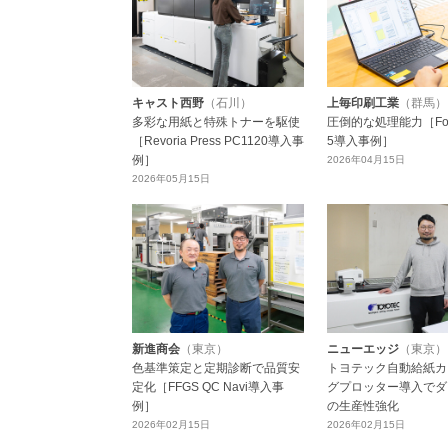
キャスト西野
（石川）
上毎印刷工業
（群馬）
多彩な用紙と特殊トナーを駆使
圧倒的な処理能力［Form
［Revoria Press PC1120導入事
5導入事例］
例］
2026年04月15日
2026年05月15日
新進商会
（東京）
ニューエッジ
（東京）
色基準策定と定期診断で品質安
トヨテック自動給紙カ
定化［FFGS QC Navi導入事
グプロッター導入でダ
例］
の生産性強化
2026年02月15日
2026年02月15日