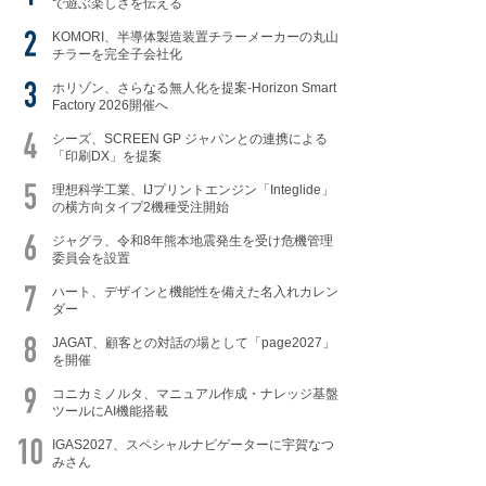
で遊ぶ楽しさを伝える
KOMORI、半導体製造装置チラーメーカーの丸山
チラーを完全子会社化
ホリゾン、さらなる無人化を提案-Horizon Smart
Factory 2026開催へ
シーズ、SCREEN GP ジャパンとの連携による
「印刷DX」を提案
理想科学工業、IJプリントエンジン「Integlide」
の横方向タイプ2機種受注開始
ジャグラ、令和8年熊本地震発生を受け危機管理
委員会を設置
ハート、デザインと機能性を備えた名入れカレン
ダー
JAGAT、顧客との対話の場として「page2027」
を開催
コニカミノルタ、マニュアル作成・ナレッジ基盤
ツールにAI機能搭載
IGAS2027、スペシャルナビゲーターに宇賀なつ
みさん