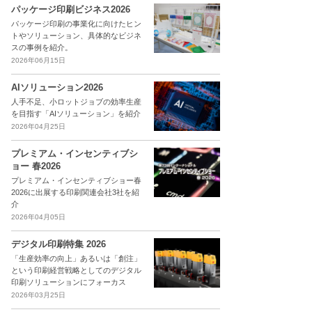
パッケージ印刷ビジネス2026
パッケージ印刷の事業化に向けたヒン
トやソリューション、具体的なビジネ
スの事例を紹介。
2026年06月15日
AIソリューション2026
人手不足、小ロットジョブの効率生産
を目指す「AIソリューション」を紹介
2026年04月25日
プレミアム・インセンティブシ
ョー 春2026
プレミアム・インセンティブショー春
2026に出展する印刷関連会社3社を紹
介
2026年04月05日
デジタル印刷特集 2026
「生産効率の向上」あるいは「創注」
という印刷経営戦略としてのデジタル
印刷ソリューションにフォーカス
2026年03月25日