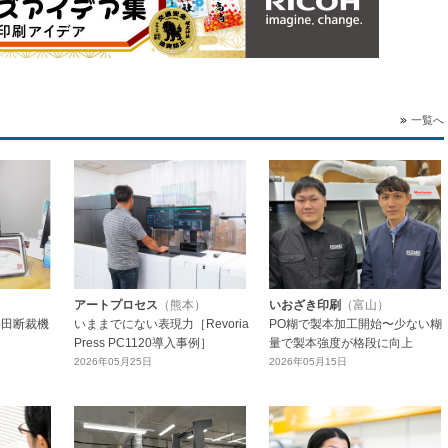
一覧へ
アートプロセス
（熊本）
いおざき印刷
（富山）
勝田断裁機
いままでにない表現力［Revoria
PO糊で製本加工開始〜少ない糊
Press PC1120導入事例］
量で製本強度が格段に向上
2026年05月25日
2026年05月15日