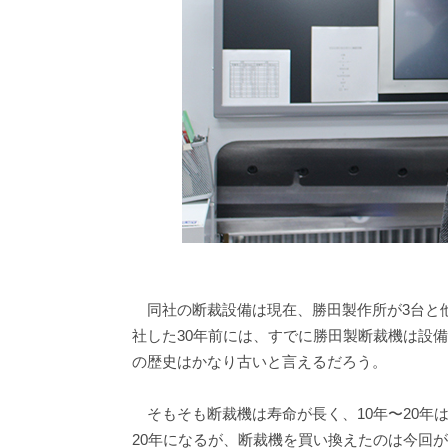
同社の断裁設備は現在、勝田製作所が3台と他
社した30年前には、すでに勝田製断裁機は設
の歴史はかなり古いと言えるだろう。
そもそも断裁機は寿命が長く、10年〜20年
20年になるが、断裁機を買い換えたのは今回