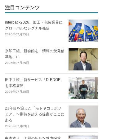
注目コンテンツ
interpack2026、加工・包装業界に
グローバルなシグナル発信
2026年07月25日
京印工組、新会館を「情報の受発信
基地」に
2026年07月25日
田中手帳、新サービス「D-EDGE」
を本格展開
2026年07月25日
23年目を迎えた「モトヤコラボフ
ェア」〜期待を超える提案がここに
ある
2026年07月03日
中本本店、印刷の新たな魅力探求