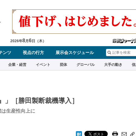
8
6
2026
年
月
日（
木
）
テンツ
視点の行方
展示会スケジュール
企業・経営
イベント
団体
グローバル
大手の動き
信
』」［勝田製断裁機導入］
慮は生産性向上に