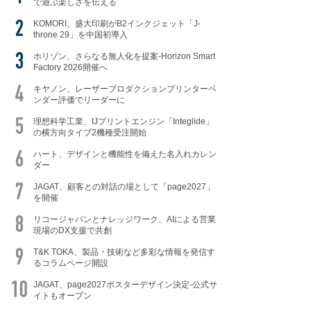
で遊ぶ楽しさを伝える
KOMORI、盛大印刷がB2インクジェット「J-
throne 29」を中国初導入
ホリゾン、さらなる無人化を提案-Horizon Smart
Factory 2026開催へ
キヤノン、レーザープロダクションプリンターベ
ンダー評価でリーダーに
理想科学工業、IJプリントエンジン「Integlide」
の横方向タイプ2機種受注開始
ハート、デザインと機能性を備えた名入れカレン
ダー
JAGAT、顧客との対話の場として「page2027」
を開催
リコージャパンとナレッジワーク、AIによる営業
現場のDX支援で共創
T&K TOKA、製品・技術など多彩な情報を発信す
るコラムページ開設
JAGAT、page2027ポスターデザイン決定-公式サ
イトもオープン