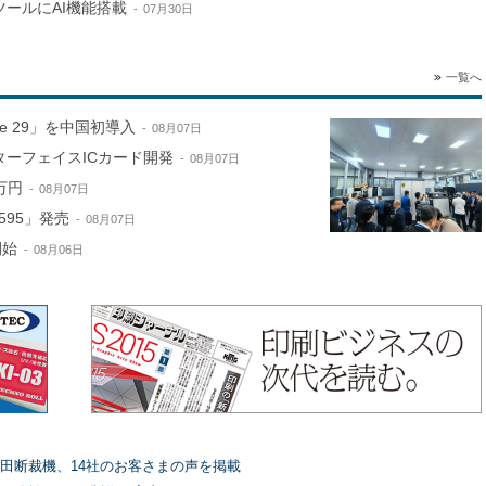
ールにAI機能搭載
07月30日
一覧へ
ne 29」を中国初導入
08月07日
ターフェイスICカード開発
08月07日
万円
08月07日
595」発売
08月07日
開始
08月06日
田断裁機、14社のお客さまの声を掲載