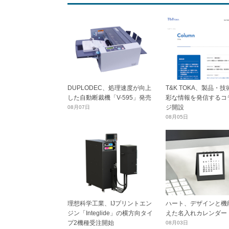
DUPLODEC、処理速度が向上
T&K TOKA、製品・
した自動断裁機「V-595」発売
彩な情報を発信するコ
ジ開設
08月07日
08月05日
理想科学工業、IJプリントエン
ハート、デザインと機
ジン「Integlide」の横方向タイ
えた名入れカレンダー
プ2機種受注開始
08月03日