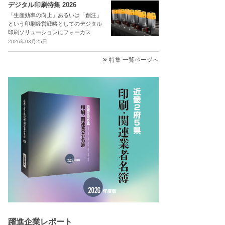
デジタル印刷特集 2026
「生産効率の向上」あるいは「創注」
という印刷経営戦略としてのデジタル
印刷ソリューションにフォーカス
2026年03月25日
特集 一覧ページへ
躍進企業レポート