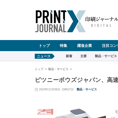
ペ
ー
ジ
の
先
頭
で
す
コ
ン
テ
ン
ツ
エ
リ
ア
へ
トップ
特集
躍進企業
注目コン
ナ
ビ
ゲ
ー
ニュース
新着
主要
製品・サービス
シ
ョ
ン
へ
トップ
製品・サービス
ピツニーボウズジャパン、高速
2023年12月06日
15時27分
製品・サービス
ピ