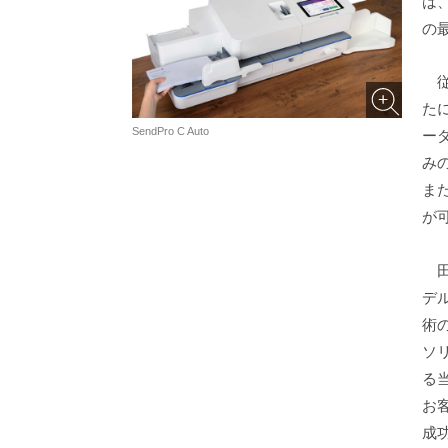
は
の最
従
た
SendPro C Auto
ー
み
ま
が
田邉
デ
術
ソ
る
お
成