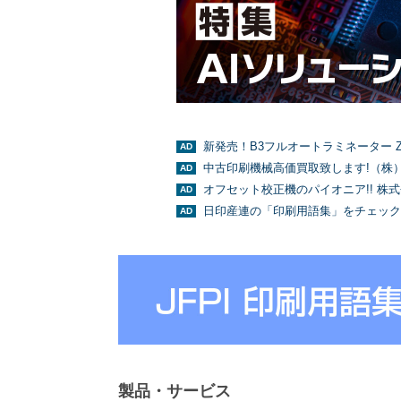
新発売！B3フルオートラミネーター Z
中古印刷機械高価買取致します!（株
オフセット校正機のパイオニア!! 株
日印産連の「印刷用語集」をチェック
製品・サービス