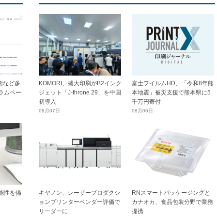
技術など多
KOMORI、盛大印刷がB2インク
富士フイルムHD、「令和8年熊
ラムペー
ジェット「J-throne 29」を中国
本地震」被災支援で熊本県に5
初導入
千万円寄付
08月07日
08月06日
能性を備
キヤノン、レーザープロダクシ
RNスマートパッケージングと
ョンプリンターベンダー評価で
カナオカ、食品包装分野で業務
リーダーに
提携