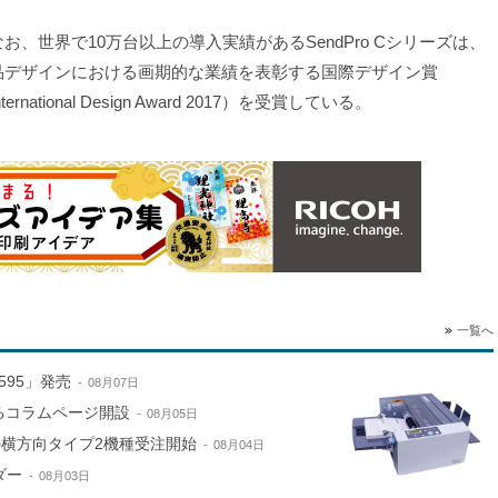
お、世界で10万台以上の導入実績があるSendPro Cシリーズは、
品デザインにおける画期的な業績を表彰する国際デザイン賞
nternational Design Award 2017）を受賞している。
一覧へ
595」発売
08月07日
するコラムページ開設
08月05日
e」の横方向タイプ2機種受注開始
08月04日
ダー
08月03日