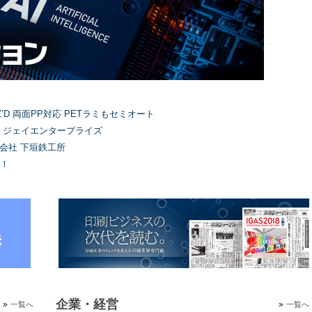
’D 両面PP対応 PETラミもセミオート
）ジェイエンタープライズ
式会社 下垣鉄工所
！
企業・経営
一覧へ
一覧へ