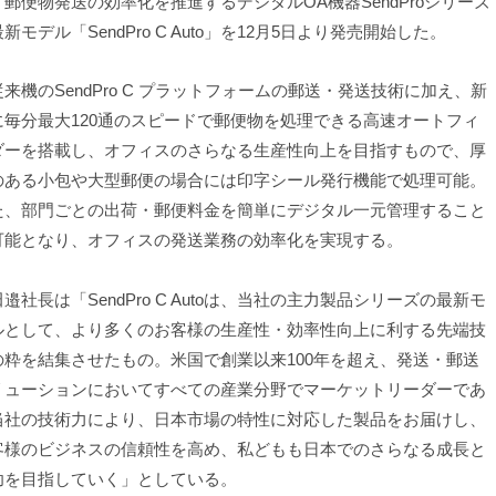
、郵便物発送の効率化を推進するデジタルOA機器SendProシリーズ
新モデル「SendPro C Auto」を12月5日より発売開始した。
来機のSendPro C プラットフォームの郵送・発送技術に加え、新
に毎分最大120通のスピードで郵便物を処理できる高速オートフィ
ダーを搭載し、オフィスのさらなる生産性向上を目指すもので、厚
のある小包や大型郵便の場合には印字シール発行機能で処理可能。
た、部門ごとの出荷・郵便料金を簡単にデジタル一元管理すること
可能となり、オフィスの発送業務の効率化を実現する。
社長は「SendPro C Autoは、当社の主力製品シリーズの最新モ
ルとして、より多くのお客様の生産性・効率性向上に利する先端技
の粋を結集させたもの。米国で創業以来100年を超え、発送・郵送
リューションにおいてすべての産業分野でマーケットリーダーであ
当社の技術力により、日本市場の特性に対応した製品をお届けし、
客様のビジネスの信頼性を高め、私どもも日本でのさらなる成長と
功を目指していく」としている。