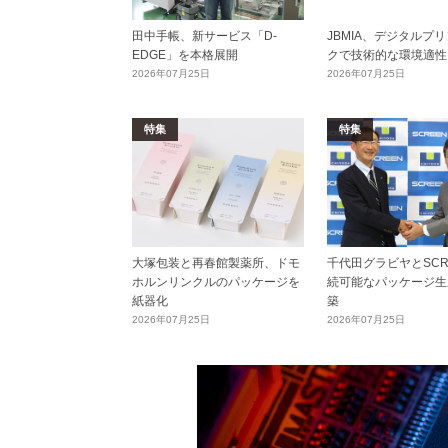
田中手帳、新サービス「D-
JBMIA、デジタルプ
EDGE」を本格展開
クで技術的な環境適性
2026年07月25日
2026年07月25日
特集
特集
大塚包装と再春館製薬所、ドモ
千代田グラビヤとSCR
ホルンリンクルのパッケージを
続可能なパッケージ生
紙器化
築
2026年07月25日
2026年07月25日