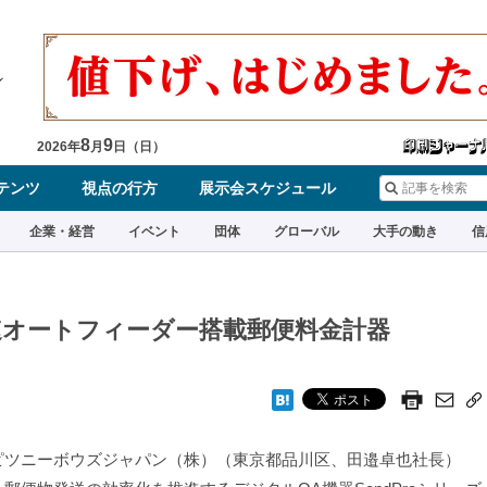
8
9
2026
年
月
日（
日
）
テンツ
視点の行方
展示会スケジュール
企業・経営
イベント
団体
グローバル
大手の動き
信
オートフィーダー搭載郵便料金計器
ツニーボウズジャパン（株）（東京都品川区、田邉卓也社長）