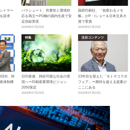
リントマー
パラシュート、作業性と環境対
国府印刷社、「色変わるメモ
を訴求
応を両立〜PO糊の国内生産で安
帳」がP・Iショー＆日本文具大
定供給実現
賞で受賞
2026年07月25日
2026年07月25日
特集
注目コンテンツ
EEN、持
日印産連、持続可能な社会の実
23年目を迎えた「モトヤコラボ
産体制構
現へ〜印刷産業環境ビジョン
フェア」〜期待を超える提案が
2050策定
ここにある
2026年07月25日
2026年07月03日