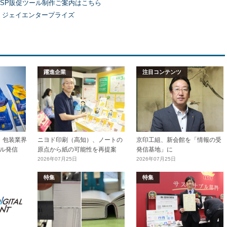
SP販促ツール制作ご案内はこちら
）ジェイエンタープライズ
躍進企業
注目コンテンツ
加工・包装業界
ニヨド印刷（高知）、ノートの
京印工組、新会館を「情報の受
ル発信
原点から紙の可能性を再提案
発信基地」に
2026年07月25日
2026年07月25日
特集
特集