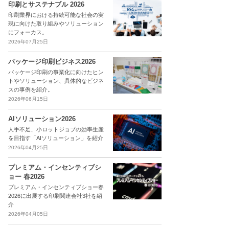
印刷とサステナブル 2026
印刷業界における持続可能な社会の実
現に向けた取り組みやソリューション
にフォーカス。
2026年07月25日
パッケージ印刷ビジネス2026
パッケージ印刷の事業化に向けたヒン
トやソリューション、具体的なビジネ
スの事例を紹介。
2026年06月15日
AIソリューション2026
人手不足、小ロットジョブの効率生産
を目指す「AIソリューション」を紹介
2026年04月25日
プレミアム・インセンティブシ
ョー 春2026
プレミアム・インセンティブショー春
2026に出展する印刷関連会社3社を紹
介
2026年04月05日