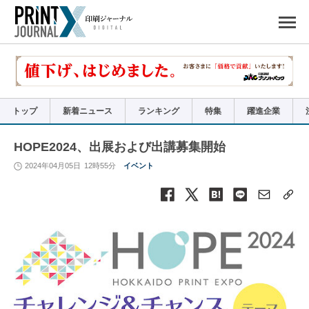
ペ
ー
ジ
の
先
頭
で
す
コ
ン
テ
ン
ツ
エ
リ
ア
トップ
新着ニュース
ランキング
特集
躍進企業
へ
ナ
ビ
ゲ
ー
HOPE2024、出展および出講募集開始
シ
ョ
ン
2024年04月05日
12時55分
イベント
へ