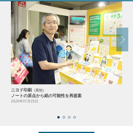
ニヨド印刷
サン
（高知）
ノートの原点から紙の可能性を再提案
特色か
導入
2026年07月25日
2026