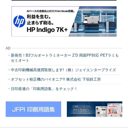
AD
新発売！B3フルオートラミネーター Z’D 両面PP対応 PETラミも
セミオート
中古印刷機械高価買取致します!（株）ジェイエンタープライズ
オフセット校正機のパイオニア!! 株式会社 下垣鉄工所
日印産連の「印刷用語集」をチェック！