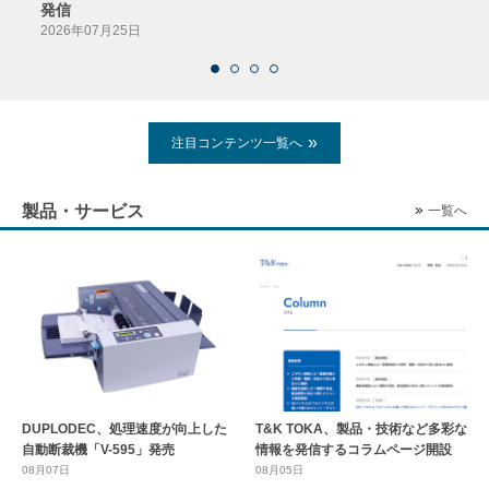
発信
2026
2026年07月25日
注目コンテンツ一覧へ
製品・サービス
一覧へ
DUPLODEC、処理速度が向上した
T&K TOKA、製品・技術など多彩な
自動断裁機「V-595」発売
情報を発信するコラムページ開設
08月07日
08月05日