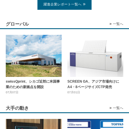
躍進企業レポート一覧へ
グローバル
一覧へ
swissQprint、シカゴ近郊に⽶国事
SCREEN GA、アジア市場向けに
業のための新拠点を開設
A4・8ページサイズCTP発売
07月07日
07月01日
大手の動き
一覧へ