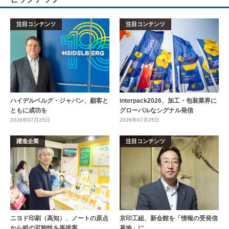
注目コンテンツ
注目コンテンツ
ハイデルベルグ・ジャパン、顧客と
interpack2026、加工・包装業界に
ともに成功を
グローバルなシグナル発信
2026年07月25日
2026年07月25日
躍進企業
注目コンテンツ
ニヨド印刷（高知）、ノートの原点
京印工組、新会館を「情報の受発信
から紙の可能性を再提案
基地」に