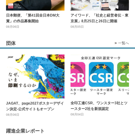
日本郵便、「第41回全日本DM大
アイワード、「社史と経営者伝・東
賞」の作品募集開始
京展」8月25日と26日に開催
08月06日
08月05日
団体
一覧へ
全印工連CSR、ワンスター3社とツ
JAGAT、page2027ポスターデザイ
ースター2社を新規認定
ン決定-公式サイトもオープン
08月04日
08月06日
躍進企業レポート