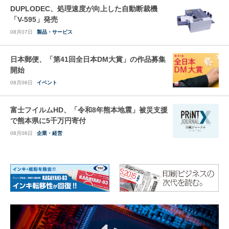
DUPLODEC、処理速度が向上した自動断裁機
「V-595」発売
08月07日
製品・サービス
日本郵便、「第41回全日本DM大賞」の作品募集
開始
08月06日
イベント
富士フイルムHD、「令和8年熊本地震」被災支援
で熊本県に5千万円寄付
08月06日
企業・経営