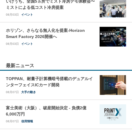
いけうち、全国5ヵ所でミスト冷房デモ体験会〜
ミストによる低コスト冷房提案
08月03日
イベント
ホリゾン、さらなる無人化を提案-Horizon
Smart Factory 2026開催へ
08月03日
イベント
最新ニュース
TOPPAN、耐量子計算機暗号搭載のデュアルイ
ンターフェイスICカード開発
08月07日
大手の動き
富士美術（大阪）、破産開始決定 - 負債2億
6,000万円
08月07日
信用情報