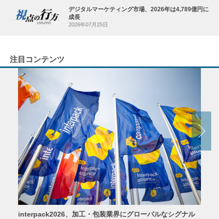
デジタルマーケティング市場、2026年は4,789億円に
成長
2026年07月25日
注目コンテンツ
interpack2026、加工・包装業界にグローバルなシグナル
京印