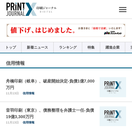
ペ
ー
ジ
の
先
頭
で
す
コ
ン
テ
ン
ツ
エ
リ
ア
トップ
新着ニュース
ランキング
特集
躍進企業
へ
ナ
ビ
ゲ
ー
信用情報
シ
ョ
ン
へ
舟橋印刷（岐阜）、破産開始決定-負債1億7,000
万円
11月13日
信用情報
音羽印刷（東京）、債務整理を弁護士一任-負債
19億3,300万円
11月13日
信用情報