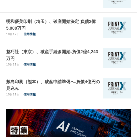
明和優美印刷（埼玉）、破産開始決定-負債2億
5,000万円
10月19日
信用情報
整巧社（東京）、破産手続き開始-負債2億4,243
万円
10月11日
信用情報
敷島印刷（熊本）、破産申請準備へ-負債4億円の
見込み
10月11日
信用情報