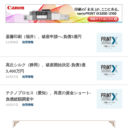
斎藤印刷（福井）、破産申請へ-負債1億円
11月06日
信用情報
高丘シルク（静岡）、破産開始決定-負債1億
3,400万円
10月27日
信用情報
テクノプロセス（愛知）、再度の資金ショート-
負債総額調査中
10月27日
信用情報