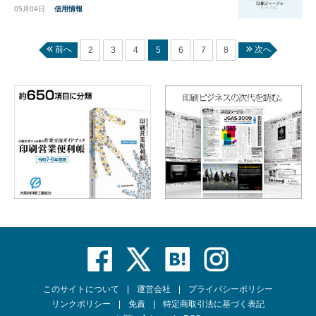
05月09日
信用情報
前へ
次へ
2
3
4
5
6
7
8
このサイトについて
運営会社
プライバシーポリシー
リンクポリシー
免責
特定商取引法に基づく表記