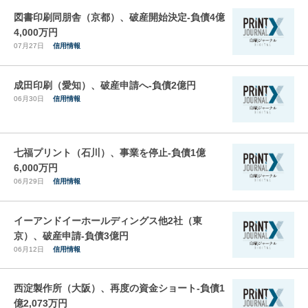
図書印刷同朋舎（京都）、破産開始決定-負債4億
4,000万円
07月27日
信用情報
成田印刷（愛知）、破産申請へ-負債2億円
06月30日
信用情報
七福プリント（石川）、事業を停止-負債1億
6,000万円
06月29日
信用情報
イーアンドイーホールディングス他2社（東
京）、破産申請-負債3億円
06月12日
信用情報
西淀製作所（大阪）、再度の資金ショート-負債1
億2,073万円