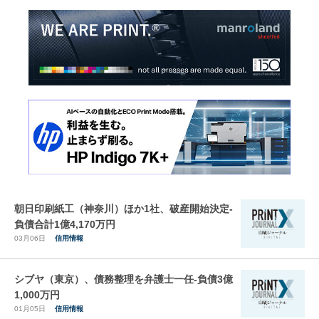
朝日印刷紙工（神奈川）ほか1社、破産開始決定-
負債合計1億4,170万円
03月06日
信用情報
シブヤ（東京）、債務整理を弁護士一任-負債3億
1,000万円
01月05日
信用情報