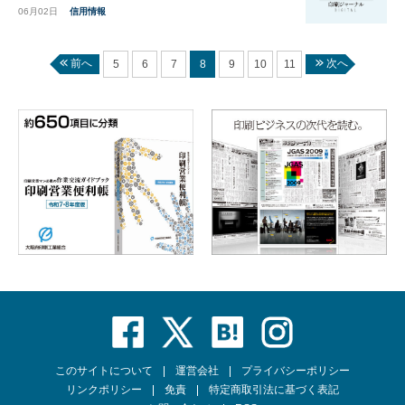
06月02日
信用情報
前へ
次へ
5
6
7
8
9
10
11
このサイトについて
運営会社
プライバシーポリシー
リンクポリシー
免責
特定商取引法に基づく表記