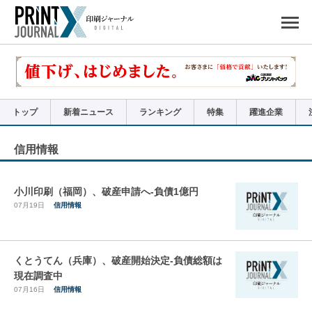
ペ
ー
ジ
の
先
頭
で
す
コ
ン
テ
ン
ツ
エ
リ
ア
トップ
新着ニュース
ランキング
特集
躍進企業
へ
ナ
ビ
ゲ
ー
信用情報
シ
ョ
ン
へ
小川印刷（福岡）、破産申請へ-負債1億円
07月19日
信用情報
くとうてん（兵庫）、破産開始決定-負債総額は
現在調査中
07月16日
信用情報