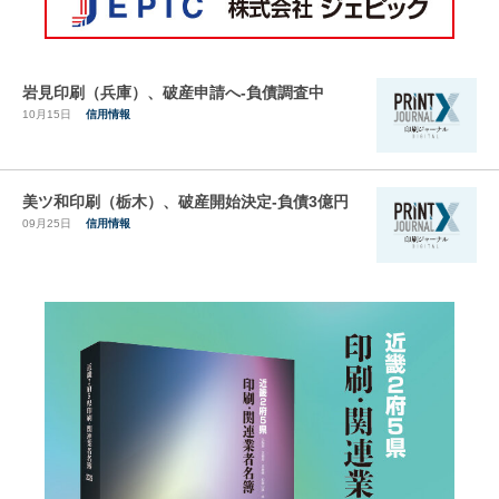
岩見印刷（兵庫）、破産申請へ-負債調査中
10月15日
信用情報
美ツ和印刷（栃木）、破産開始決定-負債3億円
09月25日
信用情報