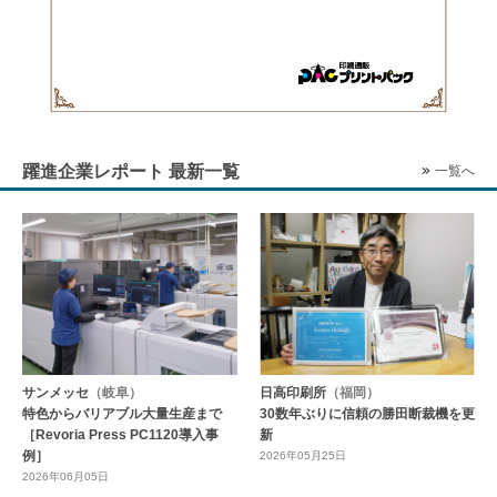
躍進企業レポート 最新一覧
一覧へ
サンメッセ
（岐阜）
日高印刷所
（福岡）
特色からバリアブル大量生産まで
30数年ぶりに信頼の勝田断裁機を更
［Revoria Press PC1120導入事
新
例］
2026年05月25日
2026年06月05日