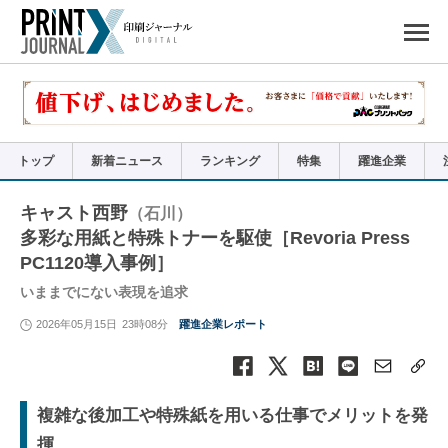
ペ
ー
ジ
の
先
頭
で
す
コ
ン
テ
ン
ツ
エ
リ
ア
トップ
新着ニュース
ランキング
特集
躍進企業
へ
ナ
ビ
ゲ
ー
キャスト西野
（石川）
シ
ョ
多彩な用紙と特殊トナーを駆使［Revoria Press
ン
へ
PC1120導入事例］
いままでにない表現を追求
2026年05月15日
23時08分
躍進企業レポート
複雑な後加工や特殊紙を用いる仕事でメリットを発
揮