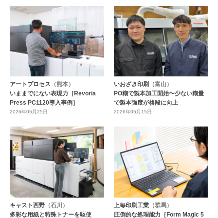
アートプロセス
（熊本）
いおざき印刷
（富山）
いままでにない表現力［Revoria
PO糊で製本加工開始〜少ない糊量
Press PC1120導入事例］
で製本強度が格段に向上
2026年05月25日
2026年05月15日
キャスト西野
（石川）
上毎印刷工業
（群馬）
多彩な用紙と特殊トナーを駆使
圧倒的な処理能力［Form Magic 5