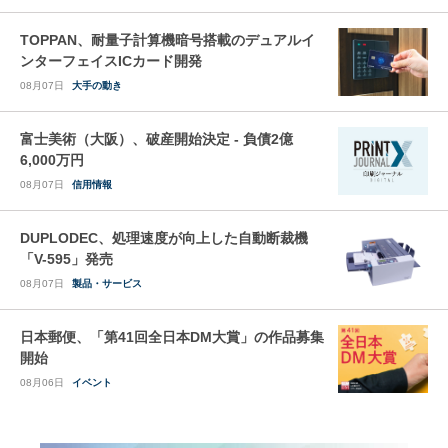
TOPPAN、耐量子計算機暗号搭載のデュアルイ
ンターフェイスICカード開発
08月07日
大手の動き
富士美術（大阪）、破産開始決定 - 負債2億
6,000万円
08月07日
信用情報
DUPLODEC、処理速度が向上した自動断裁機
「V-595」発売
08月07日
製品・サービス
日本郵便、「第41回全日本DM大賞」の作品募集
開始
08月06日
イベント