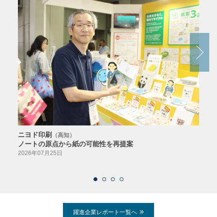
ニヨド印刷
サン
（高知）
ノートの原点から紙の可能性を再提案
特色か
導入
2026年07月25日
2026
躍進企業レポート一覧へ