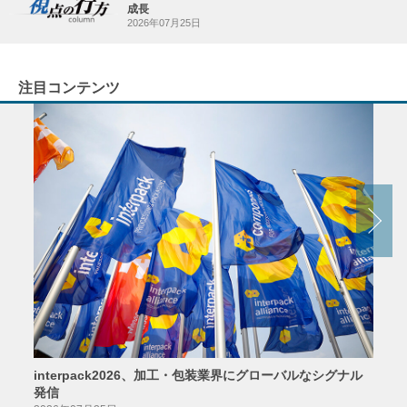
成長
2026年07月25日
注目コンテンツ
interpack2026、加工・包装業界にグローバルなシグナル
京印
発信
2026