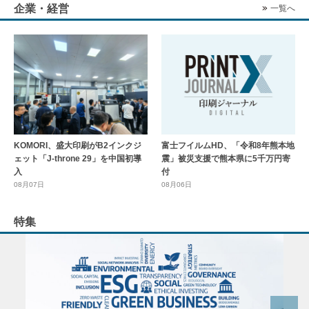
企業・経営
一覧へ
KOMORI、盛大印刷がB2インクジ
富士フイルムHD、「令和8年熊本地
ェット「J-throne 29」を中国初導
震」被災支援で熊本県に5千万円寄
入
付
08月07日
08月06日
特集