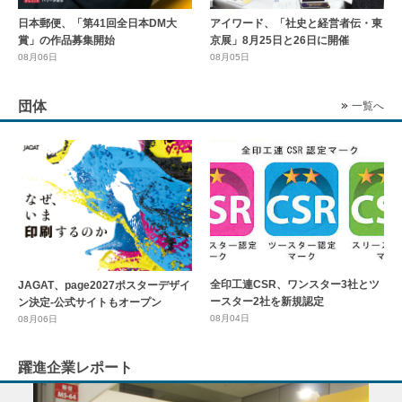
日本郵便、「第41回全日本DM大
アイワード、「社史と経営者伝・東
賞」の作品募集開始
京展」8月25日と26日に開催
08月06日
08月05日
団体
一覧へ
全印工連CSR、ワンスター3社とツ
JAGAT、page2027ポスターデザイ
ースター2社を新規認定
ン決定-公式サイトもオープン
08月04日
08月06日
躍進企業レポート