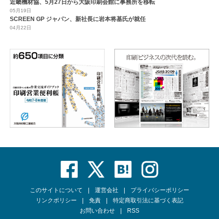
近畿機材協、5月27日から大阪印刷会館に事務所を移転
05月19日
SCREEN GP ジャパン、新社長に岩本将基氏が就任
04月22日
このサイトについて
運営会社
プライバシーポリシー
リンクポリシー
免責
特定商取引法に基づく表記
お問い合わせ
RSS