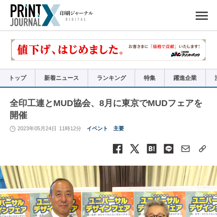
ペ
ー
ジ
の
先
頭
で
す
コ
ン
テ
ン
ツ
エ
リ
ア
トップ
新着ニュース
ランキング
特集
躍進企業
へ
ナ
ビ
ゲ
ー
全印工連とMUD協会、8月に東京でMUDフェアを
シ
ョ
開催
ン
へ
2023年05月24日
11時12分
イベント
主要