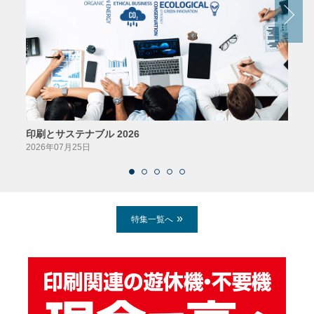
印刷とサステナブル 2026
パッ
2026年07月25日
2026
特集一覧へ