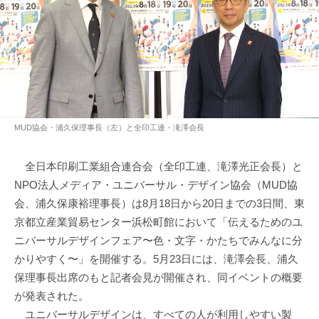
MUD協会・浦久保理事長（左）と全印工連・滝澤会長
全日本印刷工業組合連合会（全印工連、滝澤光正会長）と
NPO法人メディア・ユニバーサル・デザイン協会（MUD協
会、浦久保康裕理事長）は8月18日から20日までの3日間、東
京都立産業貿易センター浜松町館において「伝えるためのユ
ニバーサルデザインフェア〜色・文字・かたちでみんなに分
かりやすく〜」を開催する。5月23日には、滝澤会長、浦久
保理事長出席のもと記者会見が開催され、同イベントの概要
が発表された。
ユニバーサルデザインは、すべての人が利用しやすい製