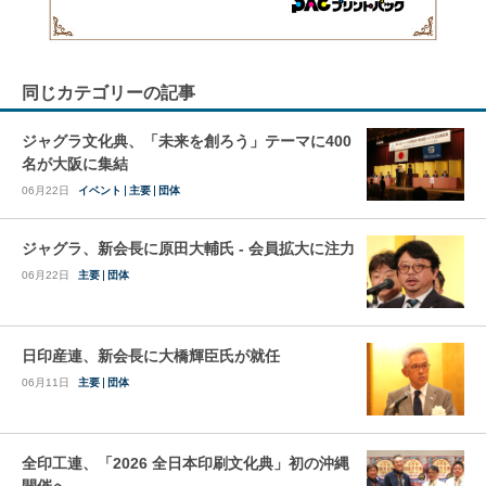
同じカテゴリーの記事
ジャグラ文化典、「未来を創ろう」テーマに400
名が大阪に集結
06月22日
イベント
主要
団体
ジャグラ、新会長に原田大輔氏 - 会員拡大に注力
06月22日
主要
団体
日印産連、新会長に大橋輝臣氏が就任
06月11日
主要
団体
全印工連、「2026 全日本印刷文化典」初の沖縄
開催へ