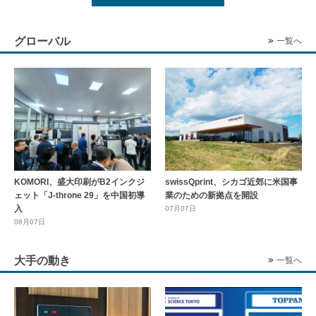
グローバル
一覧へ
KOMORI、盛大印刷がB2インクジ
swissQprint、シカゴ近郊に⽶国事
ェット「J-throne 29」を中国初導
業のための新拠点を開設
入
07月07日
08月07日
大手の動き
一覧へ