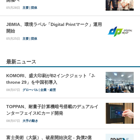
05月28日
主要
団体
JBMIA、環境ラベル「Digital Printマーク」運用
開始
05月25日
主要
団体
最新ニュース
KOMORI、盛大印刷がB2インクジェット「J-
throne 29」を中国初導入
08月07日
グローバル
企業・経営
TOPPAN、耐量子計算機暗号搭載のデュアルイ
ンターフェイスICカード開発
08月07日
大手の動き
富士美術（大阪）、破産開始決定 - 負債2億