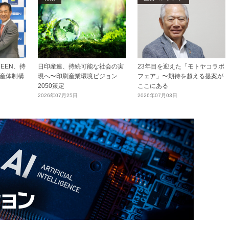
EEN、持
日印産連、持続可能な社会の実
23年目を迎えた「モトヤコラボ
産体制構
現へ〜印刷産業環境ビジョン
フェア」〜期待を超える提案が
2050策定
ここにある
2026年07月25日
2026年07月03日