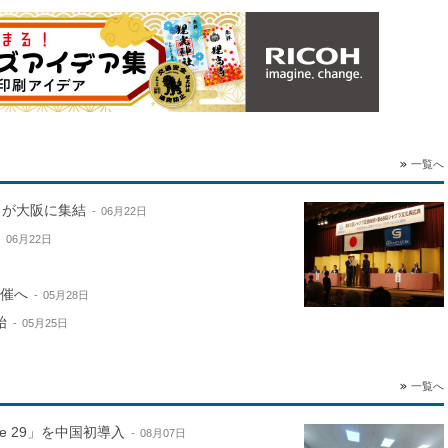
一覧へ
名が大阪に集結
06月22日
06月22日
開催へ
05月28日
始
05月25日
一覧へ
ne 29」を中国初導入
08月07日