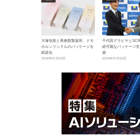
大塚包装と再春館製薬所、ドモ
千代田グラビヤとSCR
ホルンリンクルのパッケージを
続可能なパッケージ生
紙器化
築
2026年07月25日
2026年07月25日