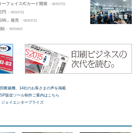
ターフェイスICカード開発
08月07日
万円
08月07日
595」発売
08月07日
開始
08月06日
田断裁機、14社のお客さまの声を掲載
SP販促ツール制作ご案内はこちら
）ジェイエンタープライズ