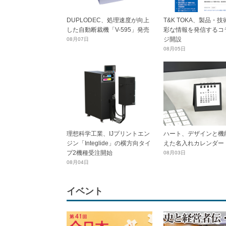
DUPLODEC、処理速度が向上
T&K TOKA、製品・
した自動断裁機「V-595」発売
彩な情報を発信するコ
ジ開設
08月07日
08月05日
理想科学工業、IJプリントエン
ハート、デザインと機
ジン「Integlide」の横方向タイ
えた名入れカレンダー
プ2機種受注開始
08月03日
08月04日
イベント