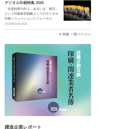
デジタル印刷特集 2026
「生産効率の向上」あるいは「創注」
という印刷経営戦略としてのデジタル
印刷ソリューションにフォーカス
2026年03月25日
特集 一覧ページへ
躍進企業レポート