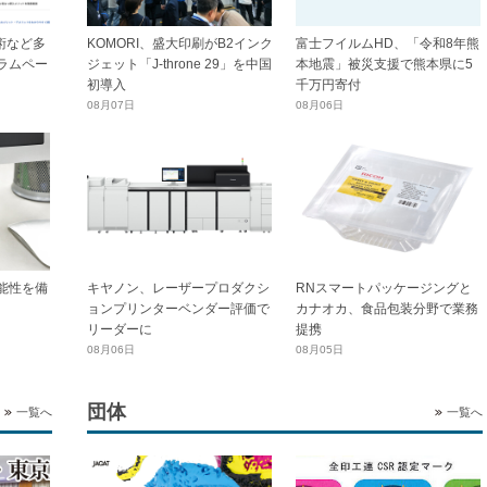
技術など多
KOMORI、盛大印刷がB2インク
富士フイルムHD、「令和8年熊
ラムペー
ジェット「J-throne 29」を中国
本地震」被災支援で熊本県に5
初導入
千万円寄付
08月07日
08月06日
能性を備
キヤノン、レーザープロダクシ
RNスマートパッケージングと
ョンプリンターベンダー評価で
カナオカ、食品包装分野で業務
リーダーに
提携
08月06日
08月05日
団体
一覧へ
一覧へ