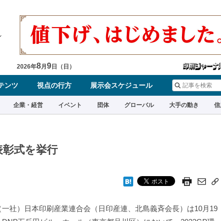
8
9
2026
年
月
日（
日
）
テンツ
視点の行方
展示会スケジュール
企業・経営
イベント
団体
グローバル
大手の動き
信
表彰式を挙行
一社）日本印刷産業連合会（日印産連、北島義斉会長）は10月19