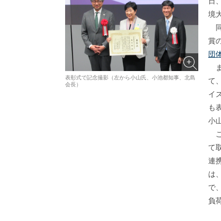
日
境
同
賞
団
ま
表彰式で記念撮影（左から小山氏、小池都知事、北島
て
会長）
イ
も
小
こ
て
連
は
で
負