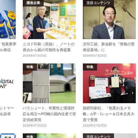
躍進企業
注目コンテンツ
加工・包装業界
ニヨド印刷（高知）、ノートの
京印工組、新会館を「情報の受
ル発信
原点から紙の可能性を再提案
発信基地」に
2026年07月25日
2026年07月25日
特集
特集
リントマー
パラシュート、作業性と環境対
国府印刷社、「色変わるメモ
を訴求
応を両立〜PO糊の国内生産で安
帳」がP・Iショー＆日本文具大
定供給実現
賞で受賞
2026年07月25日
2026年07月25日
特集
注目コンテンツ