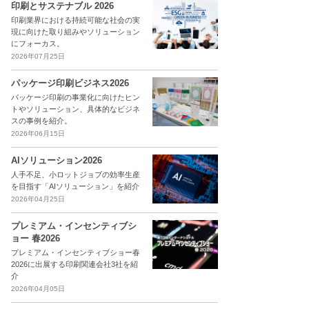
印刷とサステナブル 2026
印刷業界における持続可能な社会の実
現に向けた取り組みやソリューション
にフォーカス。
2026年07月25日
パッケージ印刷ビジネス2026
パッケージ印刷の事業化に向けたヒン
トやソリューション、具体的なビジネ
スの事例を紹介。
2026年06月15日
AIソリューション2026
人手不足、小ロットジョブの効率生産
を目指す「AIソリューション」を紹介
2026年04月25日
プレミアム・インセンティブシ
ョー 春2026
プレミアム・インセンティブショー春
2026に出展する印刷関連会社3社を紹
介
2026年04月05日