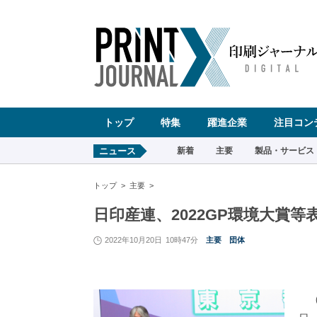
ペ
ー
ジ
の
先
頭
で
す
コ
ン
テ
ン
ツ
エ
リ
ア
へ
トップ
特集
躍進企業
注目コン
ナ
ビ
ゲ
ー
ニュース
新着
主要
製品・サービス
シ
ョ
ン
へ
トップ
主要
日印産連、2022GP環境大賞等
2022年10月20日
10時47分
主要
団体
（