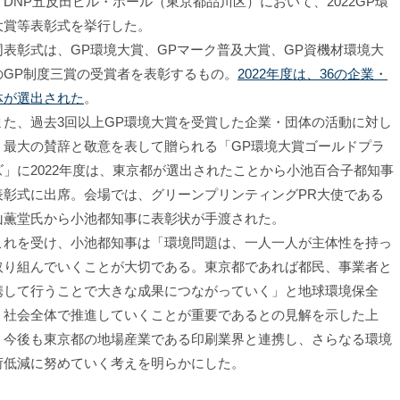
、DNP五反田ビル・ホール（東京都品川区）において、2022GP環
大賞等表彰式を挙行した。
表彰式は、GP環境大賞、GPマーク普及大賞、GP資機材環境大
のGP制度三賞の受賞者を表彰するもの。
2022年度は、36の企業・
体が選出された
。
た、過去3回以上GP環境大賞を受賞した企業・団体の活動に対し
、最大の賛辞と敬意を表して贈られる「GP環境大賞ゴールドプラ
ズ」に2022年度は、東京都が選出されたことから小池百合子都知事
表彰式に出席。会場では、グリーンプリンティングPR大使である
山薫堂氏から小池都知事に表彰状が手渡された。
れを受け、小池都知事は「環境問題は、一人一人が主体性を持っ
取り組んでいくことが大切である。東京都であれば都民、事業者と
携して行うことで大きな成果につながっていく」と地球環境保全
、社会全体で推進していくことが重要であるとの見解を示した上
、今後も東京都の地場産業である印刷業界と連携し、さらなる環境
荷低減に努めていく考えを明らかにした。