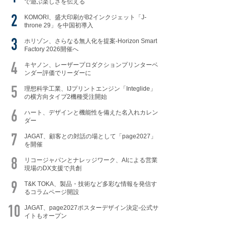
で遊ぶ楽しさを伝える
KOMORI、盛大印刷がB2インクジェット「J-
throne 29」を中国初導入
ホリゾン、さらなる無人化を提案-Horizon Smart
Factory 2026開催へ
キヤノン、レーザープロダクションプリンターベ
ンダー評価でリーダーに
理想科学工業、IJプリントエンジン「Integlide」
の横方向タイプ2機種受注開始
ハート、デザインと機能性を備えた名入れカレン
ダー
JAGAT、顧客との対話の場として「page2027」
を開催
リコージャパンとナレッジワーク、AIによる営業
現場のDX支援で共創
T&K TOKA、製品・技術など多彩な情報を発信す
るコラムページ開設
JAGAT、page2027ポスターデザイン決定-公式サ
イトもオープン