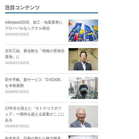
注目コンテンツ
interpack2026、加工・包装業界に
グローバルなシグナル発信
2026年07月25日
京印工組、新会館を「情報の受発信
基地」に
2026年07月25日
田中手帳、新サービス「D-EDGE」
を本格展開
2026年07月25日
23年目を迎えた「モトヤコラボフ
ェア」〜期待を超える提案がここに
ある
2026年07月03日
中本本店、印刷の新たな魅力探求