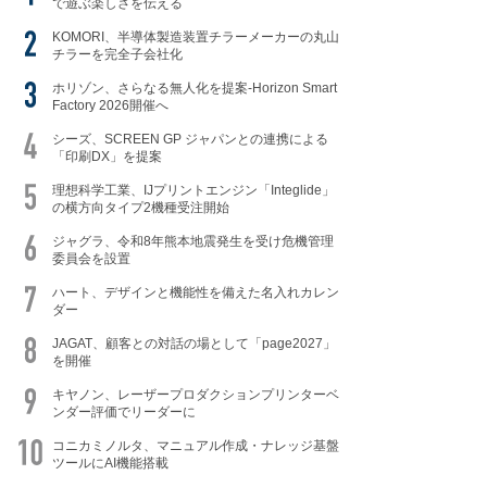
で遊ぶ楽しさを伝える
KOMORI、半導体製造装置チラーメーカーの丸山
チラーを完全子会社化
ホリゾン、さらなる無人化を提案-Horizon Smart
Factory 2026開催へ
シーズ、SCREEN GP ジャパンとの連携による
「印刷DX」を提案
理想科学工業、IJプリントエンジン「Integlide」
の横方向タイプ2機種受注開始
ジャグラ、令和8年熊本地震発生を受け危機管理
委員会を設置
ハート、デザインと機能性を備えた名入れカレン
ダー
JAGAT、顧客との対話の場として「page2027」
を開催
キヤノン、レーザープロダクションプリンターベ
ンダー評価でリーダーに
コニカミノルタ、マニュアル作成・ナレッジ基盤
ツールにAI機能搭載