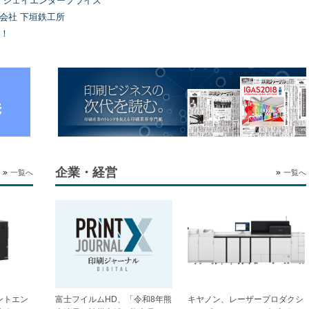
）ジェイエンタープライズ
式会社 下垣鉄工所
！
企業・経営
一覧へ
一覧へ
ントエン
富士フイルムHD、「令和8年熊
キヤノン、レーザープロダクシ