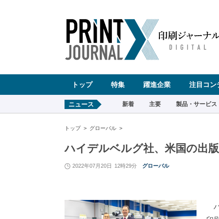
ペ
ー
ジ
の
先
頭
で
す
コ
ン
テ
ン
ツ
エ
リ
ア
へ
トップ
特集
躍進企業
注目コン
ナ
ビ
ゲ
ー
ニュース
新着
主要
製品・サービス
シ
ョ
ン
へ
トップ
グローバル
ハイデルベルグ社、米国の出版印
2022年07月20日
12時29分
グローバル
ハ