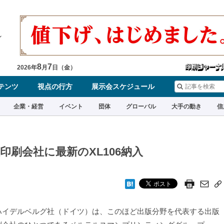
8
7
2026
年
月
日（
金
）
テンツ
視点の行方
展示会スケジュール
企業・経営
イベント
団体
グローバル
大手の動き
信
刷会社に最新のXL106納入
イデルベルグ社（ドイツ）は、このほど出版分野を代表する出版