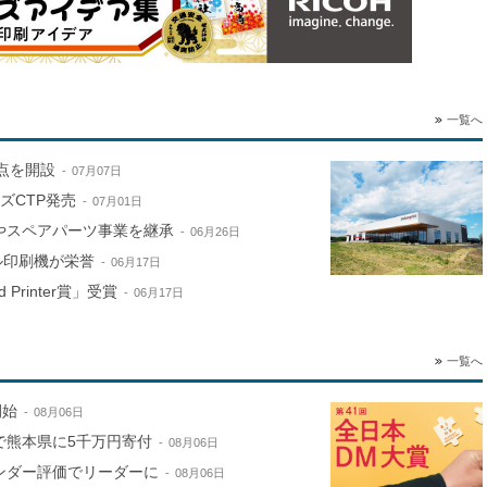
一覧へ
拠点を開設
07月07日
ズCTP発売
07月01日
やスペアパーツ事業を継承
06月26日
ル印刷機が栄誉
06月17日
 Printer賞」受賞
06月17日
一覧へ
開始
08月06日
で熊本県に5千万円寄付
08月06日
ンダー評価でリーダーに
08月06日