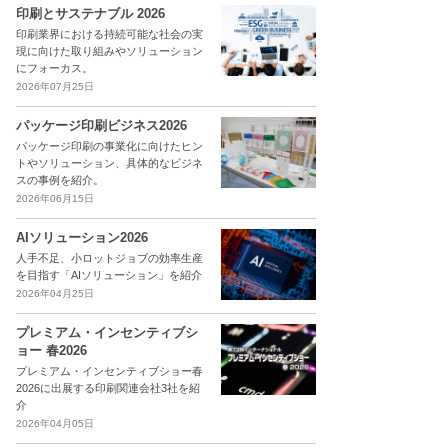
印刷とサステナブル 2026
印刷業界における持続可能な社会の実
現に向けた取り組みやソリューション
にフォーカス。
2026年07月25日
パッケージ印刷ビジネス2026
パッケージ印刷の事業化に向けたヒン
トやソリューション、具体的なビジネ
スの事例を紹介。
2026年06月15日
AIソリューション2026
人手不足、小ロットジョブの効率生産
を目指す「AIソリューション」を紹介
2026年04月25日
プレミアム・インセンティブシ
ョー 春2026
プレミアム・インセンティブショー春
2026に出展する印刷関連会社3社を紹
介
2026年04月05日