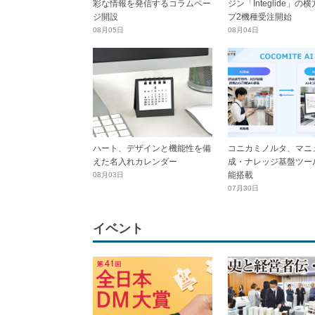
彩な情報を発信するコラムペー
ジン「Integlide」の
ジ開設
プ2機種受注開始
08月05日
08月04日
ハート、デザインと機能性を備
コニカミノルタ、マニ
えた名入れカレンダー
成・ナレッジ基盤ツール
能搭載
08月03日
07月30日
イベント