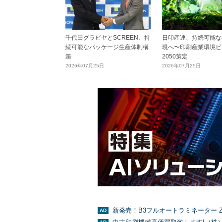
千代田グラビヤとSCREEN、持
日印産連、持続可能な
続可能なパッケージ生産体制構
現へ〜印刷産業環境ビ
築
2050策定
2026年07月25日
2026年07月25日
新発売！B3フルオートラミネーター Z