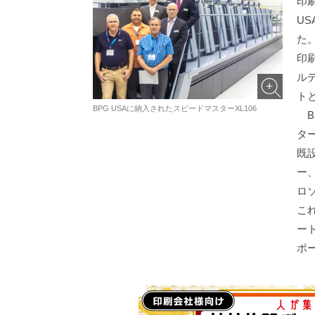
印
US
た
印
ル
ト
BPG USAに納入されたスピードマスターXL106
B
タ
既設
ー
ロ
こ
ー
ポ