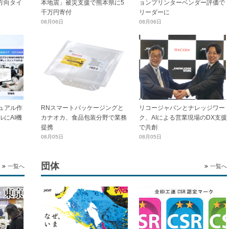
横方向タイ
本地震」被災支援で熊本県に5
ョンプリンターベンダー評価で
千万円寄付
リーダーに
08月06日
08月06日
ュアル作
RNスマートパッケージングと
リコージャパンとナレッジワー
にAI機
カナオカ、食品包装分野で業務
ク、AIによる営業現場のDX支援
提携
で共創
08月05日
08月05日
団体
一覧へ
一覧へ