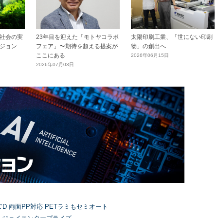
社会の実
23年目を迎えた「モトヤコラボ
太陽印刷工業、「世にない印刷
ジョン
フェア」〜期待を超える提案が
物」の創出へ
ここにある
2026年06月15日
2026年07月03日
’D 両面PP対応 PETラミもセミオート