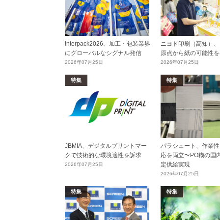
interpack2026、加工・包装業界
ニヨド印刷（高知）、
にグローバルなシグナル発信
原点から紙の可能性を
2026年07月25日
2026年07月25日
特集
特集
JBMIA、デジタルプリントマー
パラシュート、作業性
クで技術的な環境適性を訴求
応を両立〜PO糊の国
定供給実現
2026年07月25日
2026年07月25日
特集
特集