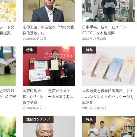
ノートの
京印工組、新会館を「情報の受
田中手帳、新サービス「D-
再提案
発信基地」に
EDGE」を本格展開
2026年07月25日
2026年07月25日
特集
特集
と環境対
国府印刷社、「色変わるメモ
大塚包装と再春館製薬所、ドモ
内生産で安
帳」がP・Iショー＆日本文具大
ホルンリンクルのパッケージを
賞で受賞
紙器化
2026年07月25日
2026年07月25日
注目コンテンツ
特集