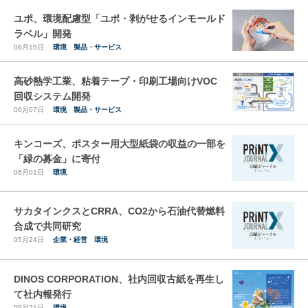
ユポ、環境配慮型「ユポ・剥がせるインモールド
ラベル」開発
06月15日
環境
製品・サービス
高砂熱学工業、粘着テープ・印刷工場向けVOC
回収システム開発
06月07日
環境
製品・サービス
キンコーズ、ポスター用大型紙袋の収益の一部を
「緑の募金」に寄付
06月01日
環境
サカタインクスとCRRA、CO2から石油代替燃料
合成で共同研究
05月24日
企業・経営
環境
DINOS CORPORATION、社内回収古紙を再生し
て社内報発行
05月21日
環境