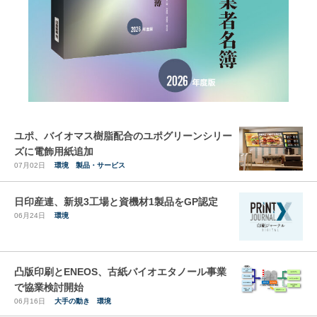
ユポ、バイオマス樹脂配合のユポグリーンシリー
ズに電飾用紙追加
07月02日
環境
製品・サービス
日印産連、新規3工場と資機材1製品をGP認定
06月24日
環境
凸版印刷とENEOS、古紙バイオエタノール事業
で協業検討開始
06月16日
大手の動き
環境