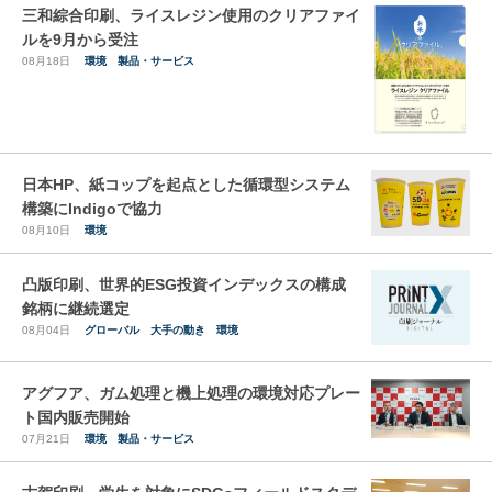
三和綜合印刷、ライスレジン使用のクリアファイ
ルを9月から受注
08月18日
環境
製品・サービス
日本HP、紙コップを起点とした循環型システム
構築にIndigoで協力
08月10日
環境
凸版印刷、世界的ESG投資インデックスの構成
銘柄に継続選定
08月04日
グローバル
大手の動き
環境
アグフア、ガム処理と機上処理の環境対応プレー
ト国内販売開始
07月21日
環境
製品・サービス