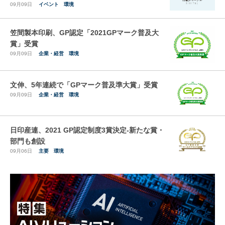
09月09日
イベント
環境
笠間製本印刷、GP認定「2021GPマーク普及大
賞」受賞
09月09日
企業・経営
環境
文伸、5年連続で「GPマーク普及準大賞」受賞
09月09日
企業・経営
環境
日印産連、2021 GP認定制度3賞決定-新たな賞・
部門も創設
09月06日
主要
環境