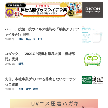
ハート、抗菌・抗ウイルス機能の「紙製クリアフ
ァイルA4」発売
09月22日
環境
製品・サービス
コダック、「2021GP資機材環境大賞・機材部
門」受賞
09月21日
環境
丸信、本社事業所でCO2を排出しないカーボン
ゼロ達成
09月21日
企業・経営
環境