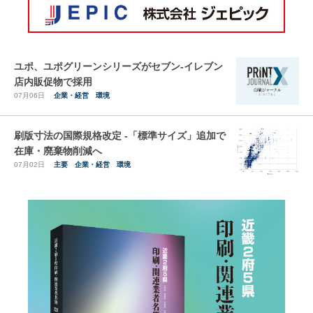
ユポ、ユポグリーンシリーズがセブン-イレブン
店内販促物で採用
07月06日
企業・経営
環境
刷版寸法の国際規格改定 -「標準サイズ」追加で
在庫・廃棄物削減へ
07月02日
主要
企業・経営
環境