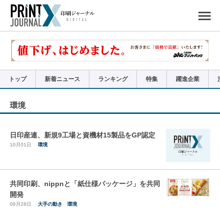
ペ
ー
ジ
の
先
頭
で
す
コ
ン
テ
ン
ツ
エ
リ
ア
トップ
新着ニュース
ランキング
特集
躍進企業
へ
ナ
ビ
ゲ
ー
環境
シ
ョ
ン
へ
日印産連、新規9工場と資機材15製品をGP認定
10月01日
環境
共同印刷、nippnと「紙仕様パッケージ」を共同
開発
09月28日
大手の動き
環境