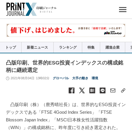
ペ
ー
ジ
の
先
頭
で
す
コ
ン
テ
ン
ツ
エ
リ
ア
トップ
新着ニュース
ランキング
特集
躍進企業
へ
ナ
ビ
ゲ
ー
凸版印刷、世界的ESG投資インデックスの構成銘
シ
ョ
柄に継続選定
ン
へ
2021年08月04日
13時02分
グローバル
大手の動き
環境
凸版印刷（株）（麿秀晴社長）は、世界的なESG投資イン
デックスである「FTSE 4Good Index Series」「FTSE
Blossom Japan Index」「MSCI日本株女性活躍指数
（WIN）」の構成銘柄に、昨年度に引き続き選定された。