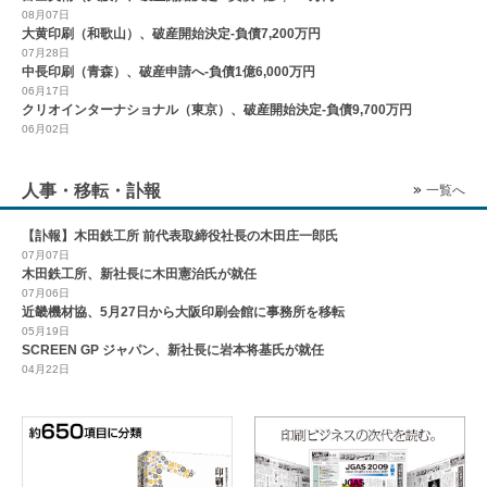
08月07日
大黄印刷（和歌山）、破産開始決定-負債7,200万円
07月28日
中長印刷（青森）、破産申請へ-負債1億6,000万円
06月17日
クリオインターナショナル（東京）、破産開始決定-負債9,700万円
06月02日
人事・移転・訃報
一覧へ
【訃報】木田鉄工所 前代表取締役社長の木田庄一郎氏
07月07日
木田鉄工所、新社長に木田憲治氏が就任
07月06日
近畿機材協、5月27日から大阪印刷会館に事務所を移転
05月19日
SCREEN GP ジャパン、新社長に岩本将基氏が就任
04月22日