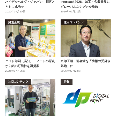
ハイデルベルグ・ジャパン、顧客と
interpack2026、加工・包装業界に
ともに成功を
グローバルなシグナル発信
2026年07月25日
2026年07月25日
躍進企業
注目コンテンツ
ニヨド印刷（高知）、ノートの原点
京印工組、新会館を「情報の受発信
から紙の可能性を再提案
基地」に
2026年07月25日
2026年07月25日
注目コンテンツ
特集