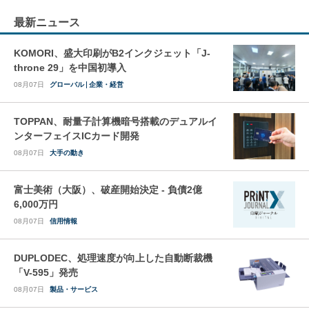
最新ニュース
KOMORI、盛大印刷がB2インクジェット「J-
throne 29」を中国初導入
08月07日
グローバル
企業・経営
TOPPAN、耐量子計算機暗号搭載のデュアルイ
ンターフェイスICカード開発
08月07日
大手の動き
富士美術（大阪）、破産開始決定 - 負債2億
6,000万円
08月07日
信用情報
DUPLODEC、処理速度が向上した自動断裁機
「V-595」発売
08月07日
製品・サービス