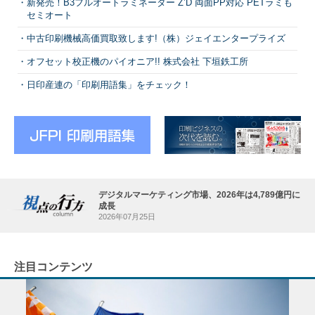
新発売！B3フルオートラミネーター Z’D 両面PP対応 PETラミも
セミオート
中古印刷機械高価買取致します!（株）ジェイエンタープライズ
オフセット校正機のパイオニア!! 株式会社 下垣鉄工所
日印産連の「印刷用語集」をチェック！
デジタルマーケティング市場、2026年は4,789億円に
成長
2026年07月25日
注目コンテンツ