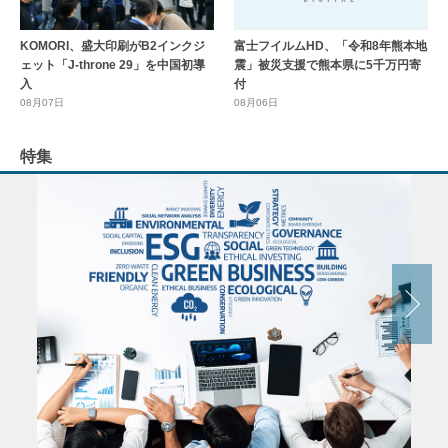
KOMORI、盛大印刷がB2インクジ
富士フイルムHD、「令和8年熊本地
ェット「J-throne 29」を中国初導
震」被災支援で熊本県に5千万円寄
入
付
08月07日
08月06日
特集