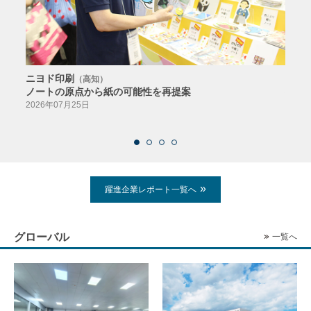
ニヨド印刷
サン
（高知）
ノートの原点から紙の可能性を再提案
特色か
導入
2026年07月25日
2026
躍進企業レポート一覧へ
グローバル
一覧へ