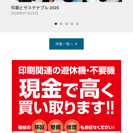
印刷とサステナブル 2026
パッ
2026年07月25日
2026
特集一覧へ