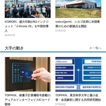
KOMORI、盛大印刷がB2インクジ
swissQprint、シカゴ近郊に⽶国事
ェット「J-throne 29」を中国初導
業のための新拠点を開設
入
07月07日
08月07日
大手の動き
一覧へ
TOPPAN、耐量子計算機暗号搭載の
TOPPAN、東京科学大学と微小血
デュアルインターフェイスICカード
管・血流解析に関する共同研究開始
開発
07月30日