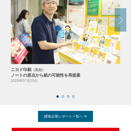
ニヨド印刷
サン
（高知）
ノートの原点から紙の可能性を再提案
特色か
導入
2026年07月25日
2026
躍進企業レポート一覧へ