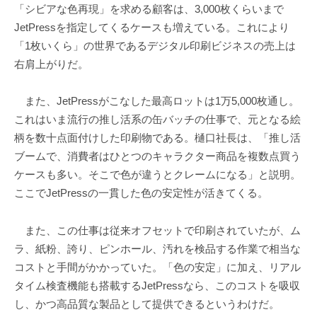
「シビアな色再現」を求める顧客は、3,000枚くらいまで
JetPressを指定してくるケースも増えている。これにより
「1枚いくら」の世界であるデジタル印刷ビジネスの売上は
右肩上がりだ。
また、JetPressがこなした最高ロットは1万5,000枚通し。
これはいま流行の推し活系の缶バッチの仕事で、元となる絵
柄を数十点面付けした印刷物である。樋口社長は、「推し活
ブームで、消費者はひとつのキャラクター商品を複数点買う
ケースも多い。そこで色が違うとクレームになる」と説明。
ここでJetPressの一貫した色の安定性が活きてくる。
また、この仕事は従来オフセットで印刷されていたが、ム
ラ、紙粉、誇り、ピンホール、汚れを検品する作業で相当な
コストと手間がかかっていた。「色の安定」に加え、リアル
タイム検査機能も搭載するJetPressなら、このコストを吸収
し、かつ高品質な製品として提供できるというわけだ。