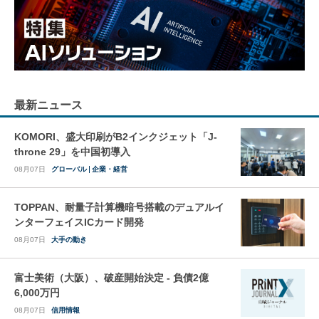
最新ニュース
KOMORI、盛大印刷がB2インクジェット「J-
throne 29」を中国初導入
08月07日
グローバル
企業・経営
TOPPAN、耐量子計算機暗号搭載のデュアルイ
ンターフェイスICカード開発
08月07日
大手の動き
富士美術（大阪）、破産開始決定 - 負債2億
6,000万円
08月07日
信用情報