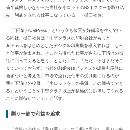
菊半裁機しかなかった当社が小ロットのB2ポスターを取り込
み、利益を取れる仕事になっている」（樋口社長）
「下請け×JetPress」という立ち位置が好循環を生んでい
る同社。樋口社長は「中堅クラスの印刷会社がもっと
JetPressをはじめとしたデジタル印刷機を導入すれば、もっ
と仕事が創出され、そこから溢れた仕事がさらに下請けの当
社に回ってくると思う」とした上で、「ただ、今はまだそこ
までいっておらず、当社のJetPressビジネスの成長も序盤に
過ぎないと考える。市場で溢れた仕事の受け皿になるのが
我々下請けの役目。『小ロットをこの品質、この価格ででき
る』ということを中堅クラス以上が積極的に訴求してくれる
ことに期待している」と話す。
刷り一筋で利益を追求
「当社は今後も『刷り屋』として印刷に専念し、刷り一筋