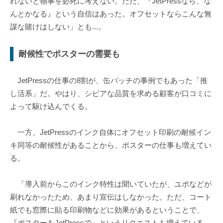
れないと物事を必死に考えない。ただ、『JetPressなら、な
んとかなる』という自信はあった。オフセットならこんな無
謀な賭けはしない」とも...。
耐候性でポスターの需要も
JetPressの仕事の8割が、缶バッチの事例でもあった「推
し活系」だ。やはり、シビアな品質を求める顧客が口コミに
よって駆け込んでくる。
一方、JetPressのインク自体にオフセット印刷の耐候イン
キ同等の耐候性があることから、ポスターの仕事も増えてい
る。
「導入前からこのインク特性は聞いていたが、ユポなどが
刷れなかったため、あまり宣伝はしなかった。ただ、コート
紙でも窓際に貼る印刷物などに効果があるということで、
『ポスターをJetPressで』というリクエストも増えている。