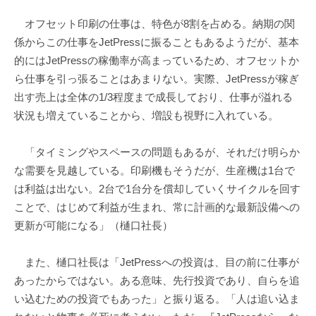
オフセット印刷の仕事は、特色が8割を占める。納期の関
係からこの仕事をJetPressに振ることもあるようだが、基本
的にはJetPressの稼働率が高まっているため、オフセットか
ら仕事を引っ張ることはあまりない。実際、JetPressが稼ぎ
出す売上は全体の1/3程度まで成長しており、仕事が溢れる
状況も増えていることから、増設も視野に入れている。
「タイミングやスペースの問題もあるが、それだけ明らか
な需要を見越している。印刷機もそうだが、生産機は1台で
は利益は出ない。2台で1台分を償却していくサイクルを回す
ことで、はじめて利益が生まれ、常に計画的な最新設備への
更新が可能になる」（樋口社長）
また、樋口社長は「JetPressへの投資は、目の前に仕事が
あったからではない。ある意味、先行投資であり、自らを追
い込むための投資でもあった」と振り返る。「人は追い込ま