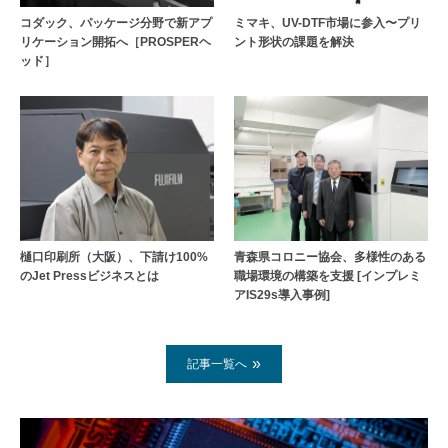
コダック、パッケージ分野で新アプ
ミマキ、UV-DTF市場に参入〜プリ
リケーション開拓へ［PROSPERヘ
ント形状の課題を解決
ッド］
樋口印刷所（大阪）、下請け100%
青森県コロニー協会、多様性のある
のJet Pressビジネスとは
職場環境の構築を支援 [インプレミ
アIS29s導入事例]
記事一覧へ