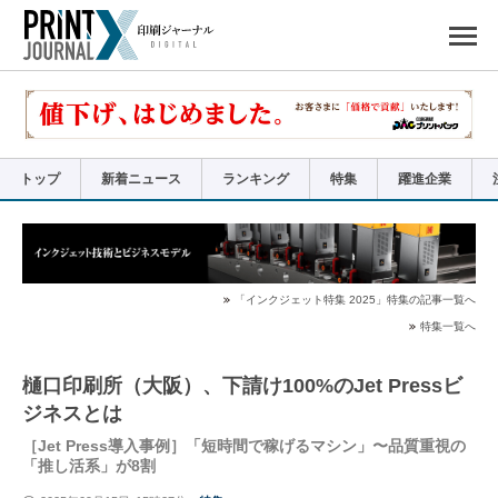
ペ
ー
ジ
の
先
頭
で
す
コ
ン
テ
ン
ツ
エ
リ
ア
トップ
新着ニュース
ランキング
特集
躍進企業
へ
ナ
ビ
ゲ
ー
シ
ョ
ン
へ
「インクジェット特集 2025」特集の記事一覧へ
特集一覧へ
樋口印刷所（大阪）、下請け100%のJet Pressビ
ジネスとは
［Jet Press導入事例］「短時間で稼げるマシン」〜品質重視の
「推し活系」が8割