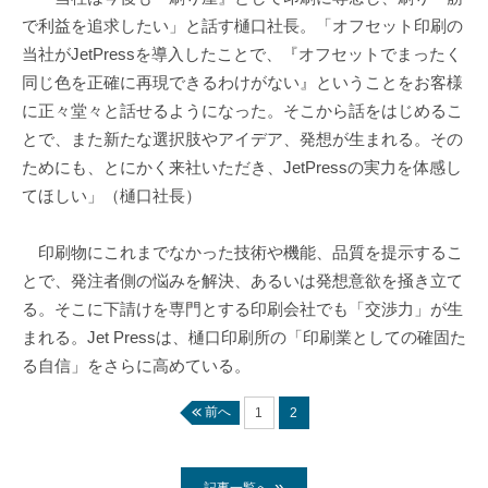
で利益を追求したい」と話す樋口社長。「オフセット印刷の
当社がJetPressを導入したことで、『オフセットでまったく
同じ色を正確に再現できるわけがない』ということをお客様
に正々堂々と話せるようになった。そこから話をはじめるこ
とで、また新たな選択肢やアイデア、発想が生まれる。その
ためにも、とにかく来社いただき、JetPressの実力を体感し
てほしい」（樋口社長）
印刷物にこれまでなかった技術や機能、品質を提示するこ
とで、発注者側の悩みを解決、あるいは発想意欲を掻き立て
る。そこに下請けを専門とする印刷会社でも「交渉力」が生
まれる。Jet Pressは、樋口印刷所の「印刷業としての確固た
る自信」をさらに高めている。
前へ
1
2