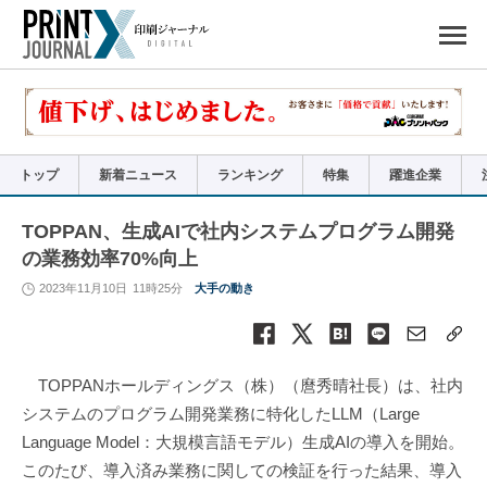
ペ
ー
ジ
の
先
頭
で
す
コ
ン
テ
ン
ツ
エ
リ
ア
トップ
新着ニュース
ランキング
特集
躍進企業
へ
ナ
ビ
ゲ
ー
TOPPAN、生成AIで社内システムプログラム開発
シ
ョ
の業務効率70%向上
ン
へ
2023年11月10日
11時25分
大手の動き
TOPPANホールディングス（株）（麿秀晴社長）は、社内
システムのプログラム開発業務に特化したLLM（Large
Language Model：大規模言語モデル）生成AIの導入を開始。
このたび、導入済み業務に関しての検証を行った結果、導入