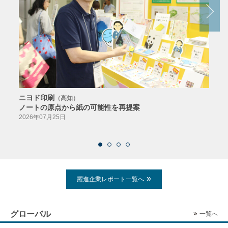
ニヨド印刷
サン
（高知）
ノートの原点から紙の可能性を再提案
特色か
導入
2026年07月25日
2026
躍進企業レポート一覧へ
グローバル
一覧へ