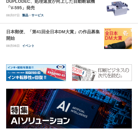
DUPLODEC、処理速度が向上した自動断裁機
「V-595」発売
08月07日
製品・サービス
日本郵便、「第41回全日本DM大賞」の作品募集
開始
08月06日
イベント