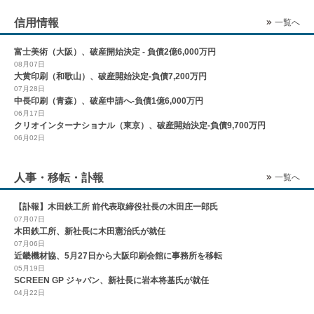
信用情報
一覧へ
富士美術（大阪）、破産開始決定 - 負債2億6,000万円
08月07日
大黄印刷（和歌山）、破産開始決定-負債7,200万円
07月28日
中長印刷（青森）、破産申請へ-負債1億6,000万円
06月17日
クリオインターナショナル（東京）、破産開始決定-負債9,700万円
06月02日
人事・移転・訃報
一覧へ
【訃報】木田鉄工所 前代表取締役社長の木田庄一郎氏
07月07日
木田鉄工所、新社長に木田憲治氏が就任
07月06日
近畿機材協、5月27日から大阪印刷会館に事務所を移転
05月19日
SCREEN GP ジャパン、新社長に岩本将基氏が就任
04月22日