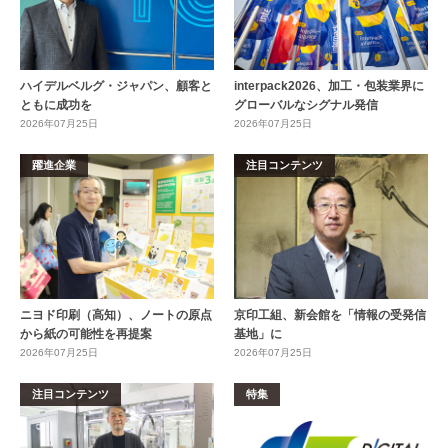
ハイデルベルグ・ジャパン、顧客と
interpack2026、加工・包装業界に
ともに成功を
グローバルなシグナル発信
2026年07月25日
2026年07月25日
躍進企業
注目コンテンツ
ニヨド印刷（高知）、ノートの原点
京印工組、新会館を「情報の受発信
から紙の可能性を再提案
基地」に
2026年07月25日
2026年07月25日
注目コンテンツ
特集