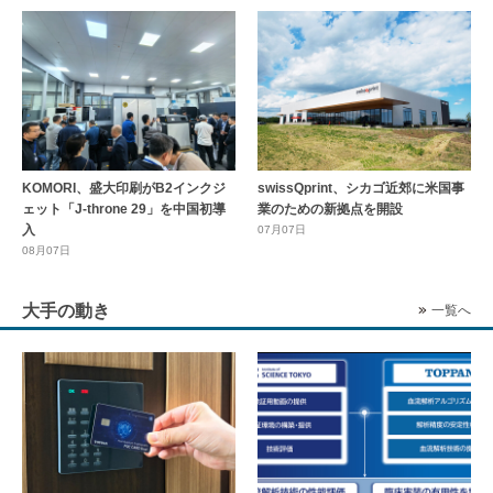
KOMORI、盛大印刷がB2インクジ
swissQprint、シカゴ近郊に⽶国事
ェット「J-throne 29」を中国初導
業のための新拠点を開設
入
07月07日
08月07日
大手の動き
一覧へ