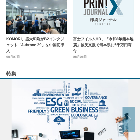
KOMORI、盛大印刷がB2インクジ
富士フイルムHD、「令和8年熊本地
ェット「J-throne 29」を中国初導
震」被災支援で熊本県に5千万円寄
入
付
08月07日
08月06日
特集