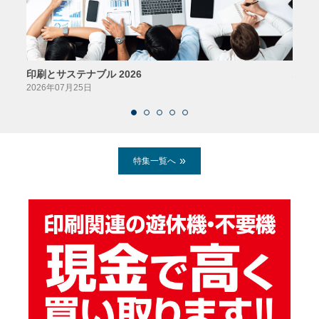
印刷とサステナブル 2026
パッ
2026年07月25日
2026
特集一覧へ