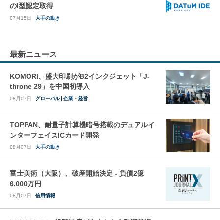
のI型認定取得
07月15日
大手の動き
最新ニュース
KOMORI、盛大印刷がB2インクジェット「J-
throne 29」を中国初導入
08月07日
グローバル
企業・経営
TOPPAN、耐量子計算機暗号搭載のデュアルイ
ンターフェイスICカード開発
08月07日
大手の動き
富士美術（大阪）、破産開始決定 - 負債2億
6,000万円
08月07日
信用情報