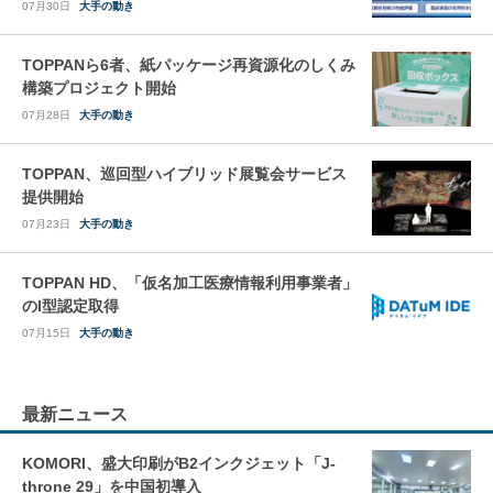
07月30日
大手の動き
TOPPANら6者、紙パッケージ再資源化のしくみ
構築プロジェクト開始
07月28日
大手の動き
TOPPAN、巡回型ハイブリッド展覧会サービス
提供開始
07月23日
大手の動き
TOPPAN HD、「仮名加工医療情報利用事業者」
のI型認定取得
07月15日
大手の動き
最新ニュース
KOMORI、盛大印刷がB2インクジェット「J-
throne 29」を中国初導入