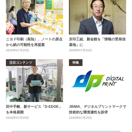
ニヨド印刷（高知）、ノートの原点
京印工組、新会館を「情報の受発信
から紙の可能性を再提案
基地」に
2026年07月25日
2026年07月25日
注目コンテンツ
特集
田中手帳、新サービス「D-EDGE」
JBMIA、デジタルプリントマークで
を本格展開
技術的な環境適性を訴求
2026年07月25日
2026年07月25日