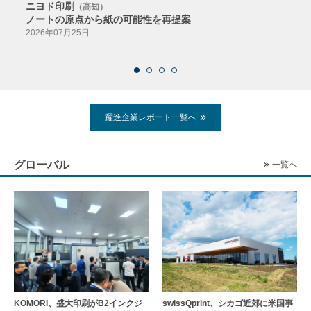
ニヨド印刷
サン
（高知）
ノートの原点から紙の可能性を再提案
特色か
導入
2026年07月25日
2026
躍進企業レポート一覧へ
グローバル
一覧へ
KOMORI、盛大印刷がB2インクジ
swissQprint、シカゴ近郊に⽶国事