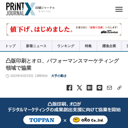
ペ
ー
ジ
の
先
頭
で
す
コ
ン
テ
ン
ツ
エ
リ
ア
トップ
新着ニュース
ランキング
特集
躍進企業
へ
ナ
ビ
ゲ
ー
凸版印刷とオロ、パフォーマンスマーケティング
シ
ョ
領域で協業
ン
へ
2022年03月23日
13時59分
大手の動き