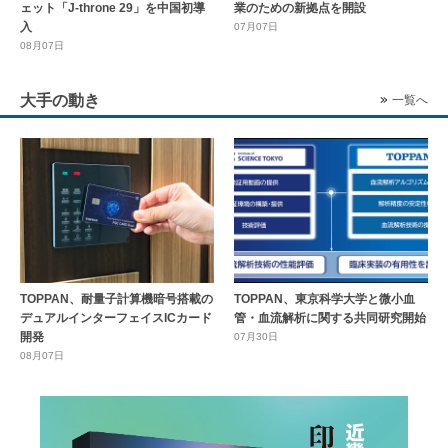
ェット「J-throne 29」を中国初導
業のための新拠点を開設
入
07月07日
08月07日
大手の動き
一覧へ
TOPPAN、耐量子計算機暗号搭載の
TOPPAN、東京科学大学と微小血
デュアルインターフェイスICカード
管・血流解析に関する共同研究開始
開発
07月30日
08月07日