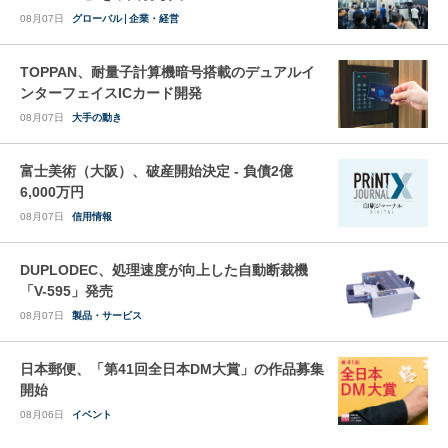
08月07日
グローバル
企業・経営
TOPPAN、耐量子計算機暗号搭載のデュアルイ
ンターフェイスICカード開発
08月07日
大手の動き
富士美術（大阪）、破産開始決定 - 負債2億
6,000万円
08月07日
信用情報
DUPLODEC、処理速度が向上した自動断裁機
「V-595」発売
08月07日
製品・サービス
日本郵便、「第41回全日本DM大賞」の作品募集
開始
08月06日
イベント