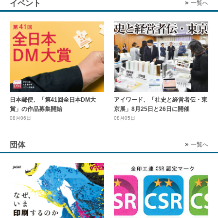
イベント
一覧へ
日本郵便、「第41回全日本DM大
アイワード、「社史と経営者伝・東
賞」の作品募集開始
京展」8月25日と26日に開催
08月06日
08月05日
団体
一覧へ