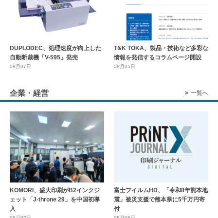
DUPLODEC、処理速度が向上した
T&K TOKA、製品・技術など多彩な
自動断裁機「V-595」発売
情報を発信するコラムページ開設
08月07日
08月05日
企業・経営
一覧へ
KOMORI、盛大印刷がB2インクジ
富士フイルムHD、「令和8年熊本地
ェット「J-throne 29」を中国初導
震」被災支援で熊本県に5千万円寄
入
付
08月07日
08月06日