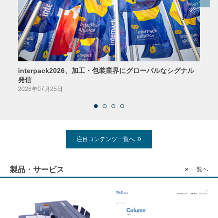
interpack2026、加工・包装業界にグローバルなシグナル
京印
発信
2026
2026年07月25日
注目コンテンツ一覧へ
製品・サービス
一覧へ