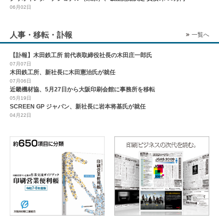
06月02日
人事・移転・訃報
一覧へ
【訃報】木田鉄工所 前代表取締役社長の木田庄一郎氏
07月07日
木田鉄工所、新社長に木田憲治氏が就任
07月06日
近畿機材協、5月27日から大阪印刷会館に事務所を移転
05月19日
SCREEN GP ジャパン、新社長に岩本将基氏が就任
04月22日