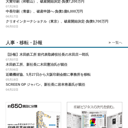
大黄印刷（和歌山）、破産開始決定-負債7,200万円
07月28日
中長印刷（青森）、破産申請へ-負債1億6,000万円
06月17日
クリオインターナショナル（東京）、破産開始決定-負債9,700万円
06月02日
人事・移転・訃報
一覧へ
【訃報】木田鉄工所 前代表取締役社長の木田庄一郎氏
07月07日
木田鉄工所、新社長に木田憲治氏が就任
07月06日
近畿機材協、5月27日から大阪印刷会館に事務所を移転
05月19日
SCREEN GP ジャパン、新社長に岩本将基氏が就任
04月22日