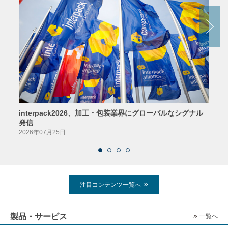
interpack2026、加工・包装業界にグローバルなシグナル
京印
発信
2026
2026年07月25日
注目コンテンツ一覧へ
製品・サービス
一覧へ