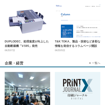
DUPLODEC、処理速度が向上した
T&K TOKA、製品・技術など多彩な
自動断裁機「V-595」発売
情報を発信するコラムページ開設
08月07日
08月05日
企業・経営
一覧へ