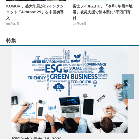
KOMORI、盛大印刷がB2インクジ
富士フイルムHD、「令和8年熊本地
ェット「J-throne 29」を中国初導
震」被災支援で熊本県に5千万円寄
入
付
08月07日
08月06日
特集
印刷とサステナブル 2026
パッ