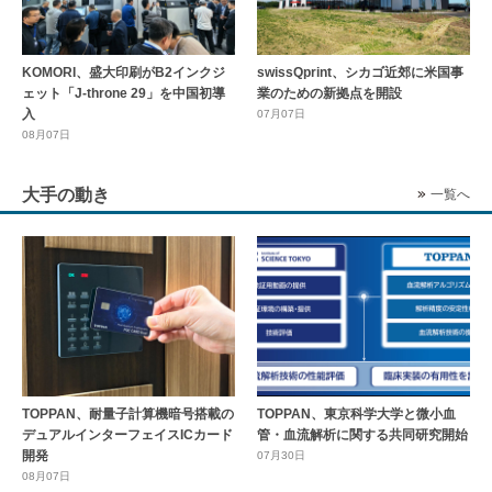
KOMORI、盛大印刷がB2インクジ
swissQprint、シカゴ近郊に⽶国事
ェット「J-throne 29」を中国初導
業のための新拠点を開設
入
07月07日
08月07日
大手の動き
一覧へ
TOPPAN、耐量子計算機暗号搭載の
TOPPAN、東京科学大学と微小血
デュアルインターフェイスICカード
管・血流解析に関する共同研究開始
開発
07月30日
08月07日