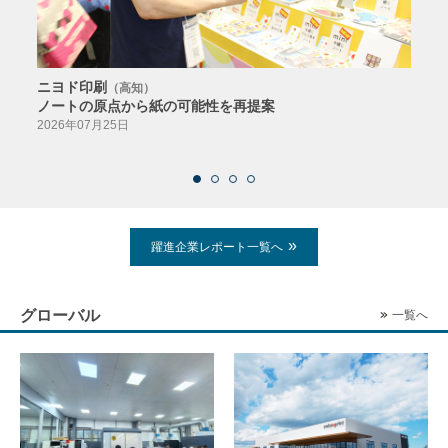
ニヨド印刷
サン
（高知）
ノートの原点から紙の可能性を再提案
特色か
導入
2026年07月25日
2026
躍進企業レポート一覧へ
グローバル
一覧へ