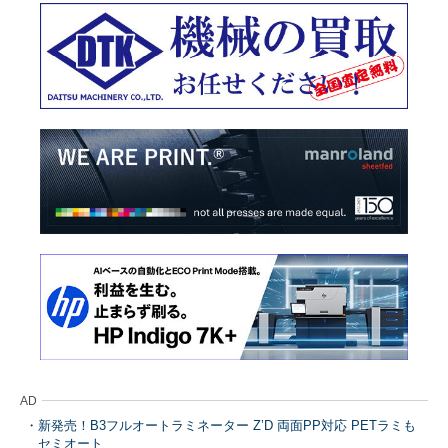
AD
新発売！B3フルオートラミネーター Z’D 両面PP対応 PETラミも
セミオート