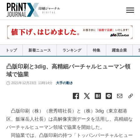
ペ
ー
ジ
の
先
頭
で
す
コ
ン
テ
ン
ツ
エ
リ
ア
トップ
新着ニュース
ランキング
特集
躍進企業
へ
ナ
ビ
ゲ
ー
凸版印刷と3dig、高精細バーチャルヒューマン領
シ
ョ
域で協業
ン
へ
2021年12月23日
11時14分
大手の動き
凸版印刷（株）（麿秀晴社長）と（株）3dig（東京都港
区、飯塚岳人社長）は高解像実測データを活用し、高精細な
バーチャルヒューマン領域で協業を開始した。
同協業では、凸版印刷の持つ「トッパンバーチャルヒュー