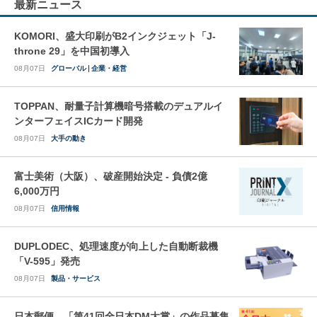
最新ニュース
KOMORI、盛大印刷がB2インクジェット「J-
throne 29」を中国初導入
08月07日
グローバル
企業・経営
TOPPAN、耐量子計算機暗号搭載のデュアルイ
ンターフェイスICカード開発
08月07日
大手の動き
富士美術（大阪）、破産開始決定 - 負債2億
6,000万円
08月07日
信用情報
DUPLODEC、処理速度が向上した自動断裁機
「V-595」発売
08月07日
製品・サービス
日本郵便、「第41回全日本DM大賞」の作品募集