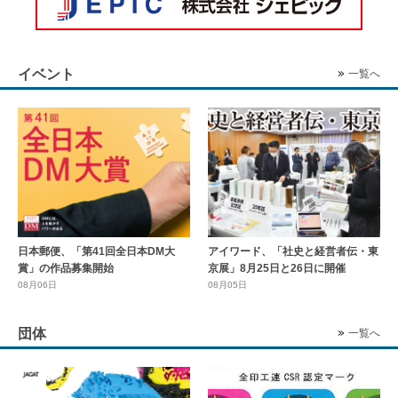
イベント
一覧へ
日本郵便、「第41回全日本DM大
アイワード、「社史と経営者伝・東
賞」の作品募集開始
京展」8月25日と26日に開催
08月06日
08月05日
団体
一覧へ