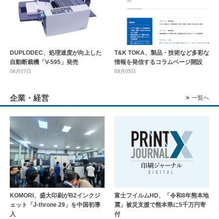
DUPLODEC、処理速度が向上した
T&K TOKA、製品・技術など多彩な
自動断裁機「V-595」発売
情報を発信するコラムページ開設
08月07日
08月05日
企業・経営
一覧へ
KOMORI、盛大印刷がB2インクジ
富士フイルムHD、「令和8年熊本地
ェット「J-throne 29」を中国初導
震」被災支援で熊本県に5千万円寄
入
付