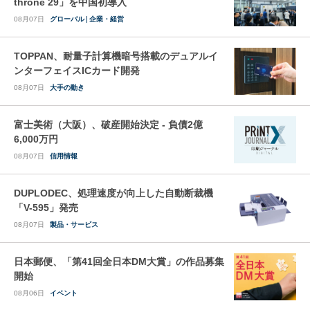
throne 29」を中国初導入
08月07日
グローバル
企業・経営
TOPPAN、耐量子計算機暗号搭載のデュアルイ
ンターフェイスICカード開発
08月07日
大手の動き
富士美術（大阪）、破産開始決定 - 負債2億
6,000万円
08月07日
信用情報
DUPLODEC、処理速度が向上した自動断裁機
「V-595」発売
08月07日
製品・サービス
日本郵便、「第41回全日本DM大賞」の作品募集
開始
08月06日
イベント