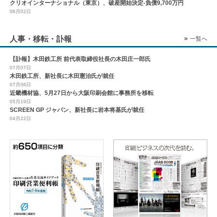
クリオインターナショナル（東京）、破産開始決定-負債9,700万円
06月02日
人事・移転・訃報
一覧へ
【訃報】木田鉄工所 前代表取締役社長の木田庄一郎氏
07月07日
木田鉄工所、新社長に木田憲治氏が就任
07月06日
近畿機材協、5月27日から大阪印刷会館に事務所を移転
05月19日
SCREEN GP ジャパン、新社長に岩本将基氏が就任
04月22日