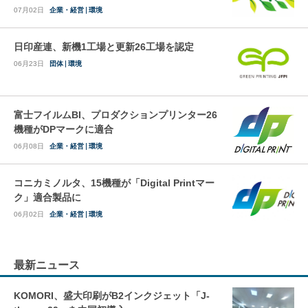
07月02日
企業・経営
環境
日印産連、新機1工場と更新26工場を認定
06月23日
団体
環境
富士フイルムBI、プロダクションプリンター26
機種がDPマークに適合
06月08日
企業・経営
環境
コニカミノルタ、15機種が「Digital Printマー
ク」適合製品に
06月02日
企業・経営
環境
最新ニュース
KOMORI、盛大印刷がB2インクジェット「J-