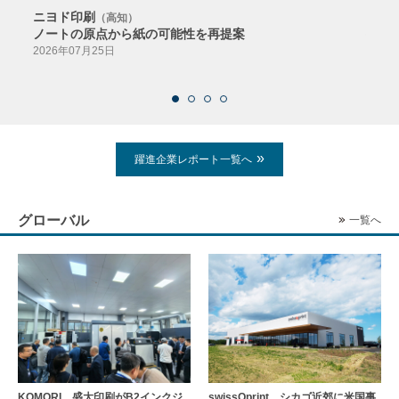
ニヨド印刷
サン
（高知）
ノートの原点から紙の可能性を再提案
特色か
導入
2026年07月25日
2026
躍進企業レポート一覧へ
グローバル
一覧へ
KOMORI、盛大印刷がB2インクジ
swissQprint、シカゴ近郊に⽶国事