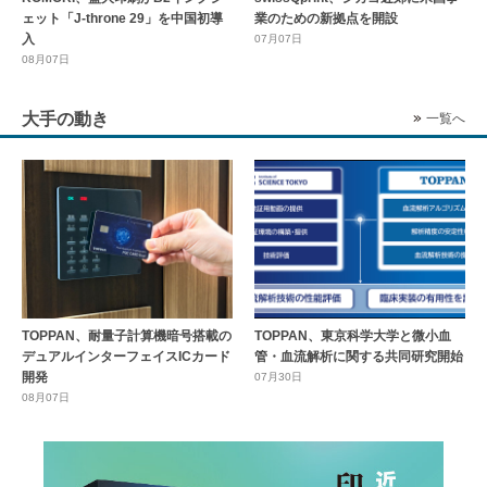
ェット「J-throne 29」を中国初導
業のための新拠点を開設
入
07月07日
08月07日
大手の動き
一覧へ
TOPPAN、耐量子計算機暗号搭載の
TOPPAN、東京科学大学と微小血
デュアルインターフェイスICカード
管・血流解析に関する共同研究開始
開発
07月30日
08月07日