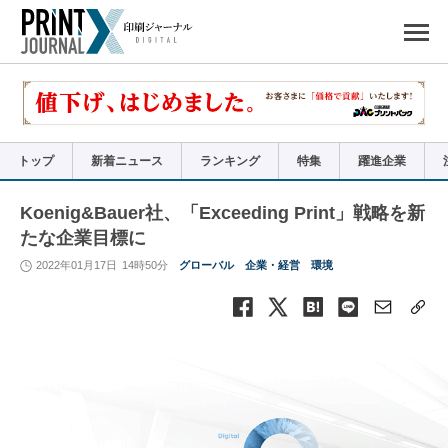
ペ
ー
ジ
の
先
頭
で
す
コ
ン
テ
ン
ツ
エ
リ
ア
トップ
新着ニュース
ランキング
特集
躍進企業
へ
ナ
ビ
ゲ
ー
Koenig&Bauer社、「Exceeding Print」戦略を新
シ
ョ
たな企業目標に
ン
へ
2022年01月17日
14時50分
グローバル
企業・経営
環境