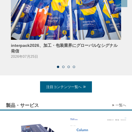
interpack2026、加工・包装業界にグローバルなシグナル
京印
発信
2026
2026年07月25日
注目コンテンツ一覧へ
製品・サービス
一覧へ