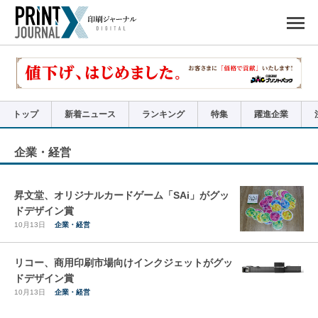
ペ
ー
ジ
の
先
頭
で
す
コ
ン
テ
ン
ツ
エ
リ
ア
トップ
新着ニュース
ランキング
特集
躍進企業
へ
ナ
ビ
ゲ
ー
企業・経営
シ
ョ
ン
へ
昇文堂、オリジナルカードゲーム「SAi」がグッ
ドデザイン賞
10月13日
企業・経営
リコー、商用印刷市場向けインクジェットがグッ
ドデザイン賞
10月13日
企業・経営