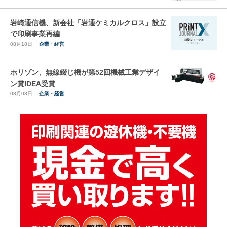
岩崎通信機、新会社「岩通ケミカルクロス」設立
で印刷事業再編
08月18日
企業・経営
ホリゾン、無線綴じ機が第52回機械工業デザイ
ン賞IDEA受賞
08月03日
企業・経営