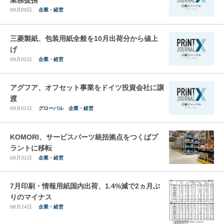
業務提携
09月09日
企業・経営
三菱製紙、包装用紙全般を10月出荷分から値上
げ
09月02日
企業・経営
アグフア、オフセット事業をドイツ投資会社に譲
渡
09月01日
グローバル
企業・経営
KOMORI、サービスパーツ統括拠点をつくばプ
ラントに移転
08月31日
企業・経営
7月印刷・情報用紙国内出荷、1.4%減で2ヵ月ぶ
りのマイナス
08月24日
企業・経営