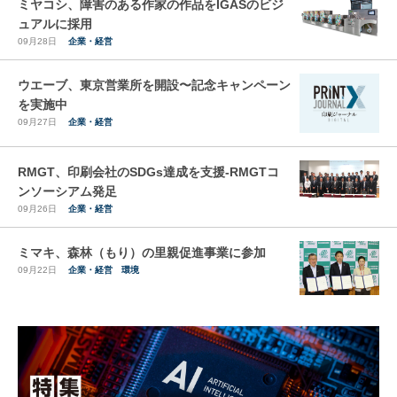
ミヤコシ、障害のある作家の作品をIGASのビジ
ュアルに採用
09月28日
企業・経営
ウエーブ、東京営業所を開設〜記念キャンペーン
を実施中
09月27日
企業・経営
RMGT、印刷会社のSDGs達成を支援-RMGTコ
ンソーシアム発足
09月26日
企業・経営
ミマキ、森林（もり）の里親促進事業に参加
09月22日
企業・経営
環境