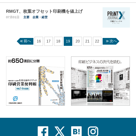
RMGT、枚葉オフセット印刷機を値上げ
07月01日
主要
企業・経営
前へ
次へ
16
17
18
19
20
21
22