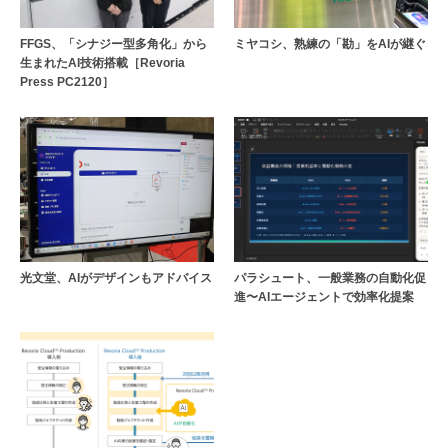
FFGS、「シナジー型多角化」から
ミヤコシ、熟練の「勘」をAIが継ぐ
生まれたAI技術搭載［Revoria
Press PC2120］
光文堂、AIがデザインもアドバイス
パラシュート、一般業務の自動化促
進〜AIエージェントで効率化提案