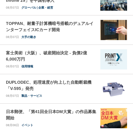
throne 29」を中国初導入
08月07日
グローバル
企業・経営
TOPPAN、耐量子計算機暗号搭載のデュアルイ
ンターフェイスICカード開発
08月07日
大手の動き
富士美術（大阪）、破産開始決定 - 負債2億
6,000万円
08月07日
信用情報
DUPLODEC、処理速度が向上した自動断裁機
「V-595」発売
08月07日
製品・サービス
日本郵便、「第41回全日本DM大賞」の作品募集
開始
08月06日
イベント