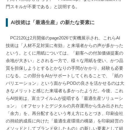
門スキルが不要である」と説明する。
AI技術は「最適生産」の新たな要素に
PC2120は2月開催のpage2026で実機展示され、これらAI
技術は「人材不足対策に有効」と来場者からの声が多かった
という。とくに用紙については、「顧客への付加価値提案の
余地が大きい」とされる一方で、様々な用紙を使い、かつ品
質を担保しようとするとかなりの手間がかかり、経験も必要
になる。この部分をAIがサポートしてくれることで、「紙の
バリエーション」という面からPODの良さを活かせるのは大
きなメリットと感じた来場者も多かったようだ。今後、これ
らAI技術は、富士フイルムが提唱する「最適生産ソリューシ
ョン」（オフセットとデジタルの共存運用から生み出された
「余力」を、再分配するという考え方にもとづき、印刷会社
の持続的成長に向けた「最適生産環境の構築」を印刷経営の
メソッドとしてブランド化したもの）の新しい要素として組