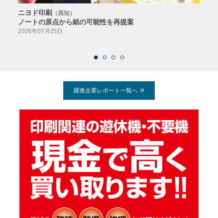
ニヨド印刷
サン
（高知）
ノートの原点から紙の可能性を再提案
特色か
導入
2026年07月25日
2026
躍進企業レポート一覧へ