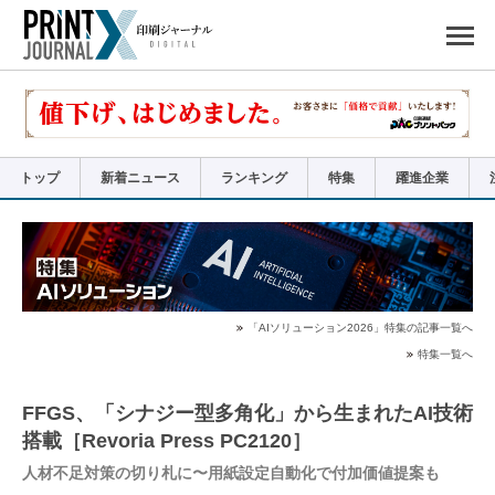
ペ
ー
ジ
の
先
頭
で
す
コ
ン
テ
ン
ツ
エ
リ
ア
トップ
新着ニュース
ランキング
特集
躍進企業
へ
ナ
ビ
ゲ
ー
シ
ョ
ン
へ
「AIソリューション2026」特集の記事一覧へ
特集一覧へ
FFGS、「シナジー型多角化」から生まれたAI技術
搭載［Revoria Press PC2120］
人材不足対策の切り札に〜用紙設定自動化で付加価値提案も