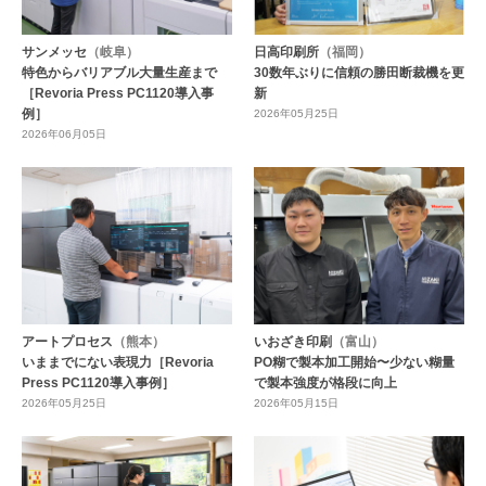
サンメッセ
（岐阜）
日高印刷所
（福岡）
特色からバリアブル大量生産まで
30数年ぶりに信頼の勝田断裁機を更
［Revoria Press PC1120導入事
新
例］
2026年05月25日
2026年06月05日
アートプロセス
（熊本）
いおざき印刷
（富山）
いままでにない表現力［Revoria
PO糊で製本加工開始〜少ない糊量
Press PC1120導入事例］
で製本強度が格段に向上
2026年05月25日
2026年05月15日