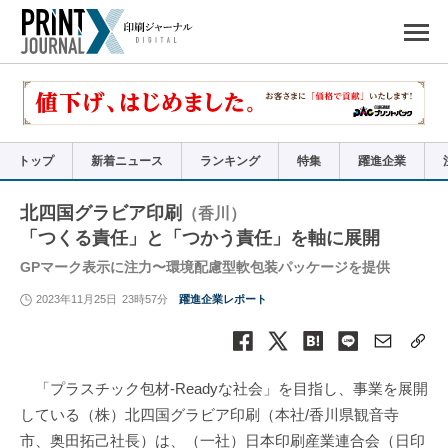
ペ
ー
ジ
の
先
頭
で
す
コ
ン
テ
ン
ツ
エ
リ
ア
トップ
新着ニュース
ランキング
特集
躍進企業
へ
ナ
ビ
ゲ
ー
北四国グラビア印刷
（香川）
シ
ョ
「つくる責任」と「つかう責任」を軸に展開
ン
へ
GPマーク表示に注力〜環境配慮型軟包装パッケージを提供
2023年11月25日
23時57分
躍進企業レポート
「プラスチック包材-Readyな社会」を目指し、事業を展開
している（株）北四国グラビア印刷（本社/香川県観音寺
市、奥田拓己社長）は、（一社）日本印刷産業連合会（日印