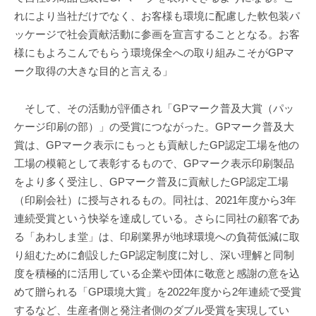
れにより当社だけでなく、お客様も環境に配慮した軟包装パ
ッケージで社会貢献活動に参画を宣言することとなる。お客
様にもよろこんでもらう環境保全への取り組みこそがGPマ
ーク取得の大きな目的と言える」
そして、その活動が評価され「GPマーク普及大賞（パッ
ケージ印刷の部）」の受賞につながった。GPマーク普及大
賞は、GPマーク表示にもっとも貢献したGP認定工場を他の
工場の模範として表彰するもので、GPマーク表示印刷製品
をより多く受注し、GPマーク普及に貢献したGP認定工場
（印刷会社）に授与されるもの。同社は、2021年度から3年
連続受賞という快挙を達成している。さらに同社の顧客であ
る「あわしま堂」は、印刷業界が地球環境への負荷低減に取
り組むために創設したGP認定制度に対し、深い理解と同制
度を積極的に活用している企業や団体に敬意と感謝の意を込
めて贈られる「GP環境大賞」を2022年度から2年連続で受賞
するなど、生産者側と発注者側のダブル受賞を実現してい