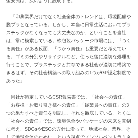
金安氏は、次のように説明する。
「印刷業界だけでなく社会全体のトレンドは、環境配慮や
脱プラとなっている。しかし、本当に日常生活においてプラ
スチックがなくなっても大丈夫なのか、ということを当社
は、常に模索している。軟包装パッケージ市場には、『つく
る責任』がある反面、『つかう責任』も重要だと考えてい
る。ゴミの分別やリサイクルなど、使った後に適切な処理を
行うことで、プラスチックと共存できる社会が適切に構築で
きるはず。その社会構築への取り組みの1つがGP認定制度で
あった」
同社が策定しているCSR報告書では、「社会への責任」
「お客様・お取り引き様への責任」「従業員への責任」の3
つの果たすべき責任を明記し、それを徹底している。とくに
「社会への責任」では、環境保全やパッケージの未来を真剣
に考え、SDGsやESGの方針に沿って、地域社会、業界、そ
して地球全体のために、という視点でノンソルベントラミネ