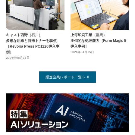
キャスト西野
（石川）
上毎印刷工業
（群馬）
多彩な用紙と特殊トナーを駆使
圧倒的な処理能力［Form Magic 5
［Revoria Press PC1120導入事
導入事例］
例］
2026年04月15日
2026年05月15日
躍進企業レポート一覧へ