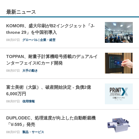
最新ニュース
KOMORI、盛大印刷がB2インクジェット「J-
throne 29」を中国初導入
08月07日
グローバル
企業・経営
TOPPAN、耐量子計算機暗号搭載のデュアルイ
ンターフェイスICカード開発
08月07日
大手の動き
富士美術（大阪）、破産開始決定 - 負債2億
6,000万円
08月07日
信用情報
DUPLODEC、処理速度が向上した自動断裁機
「V-595」発売
08月07日
製品・サービス