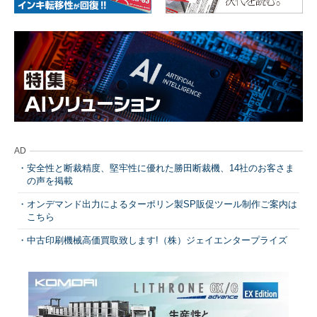
AD
安全性と断裁精度、堅牢性に優れた勝田断裁機、14社のお客さま
の声を掲載
オンデマンド出力によるターポリン製SP販促ツール制作ご案内は
こちら
中古印刷機械高価買取致します!（株）ジェイエンタープライズ