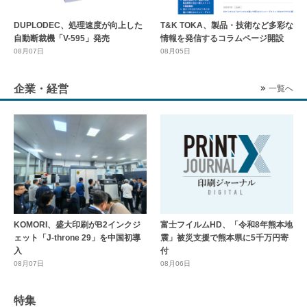
DUPLODEC、処理速度が向上した
T&K TOKA、製品・技術など多彩な
自動断裁機「V-595」発売
情報を発信するコラムページ開設
08月07日
08月05日
企業・経営
一覧へ
KOMORI、盛大印刷がB2インクジ
富士フイルムHD、「令和8年熊本地
ェット「J-throne 29」を中国初導
震」被災支援で熊本県に5千万円寄
入
付
08月07日
08月06日
特集