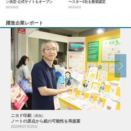
ースター2社を新規認定
ン決定-公式サイトもオープン
08月04日
08月06日
躍進企業レポート
ニヨド印刷
サン
（高知）
ノートの原点から紙の可能性を再提案
特色か
導入
2026年07月25日