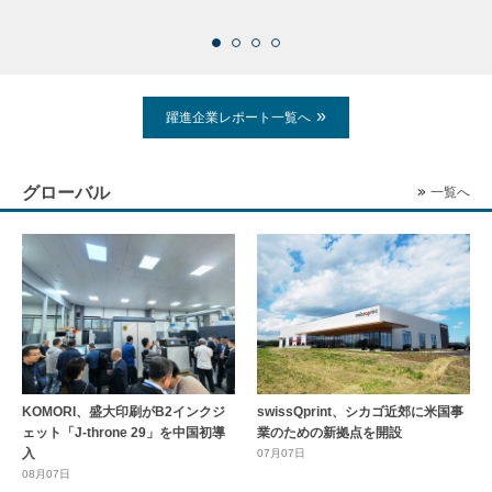
2026
躍進企業レポート一覧へ
グローバル
一覧へ
KOMORI、盛大印刷がB2インクジ
swissQprint、シカゴ近郊に⽶国事
ェット「J-throne 29」を中国初導
業のための新拠点を開設
入
07月07日
08月07日