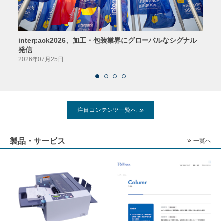
interpack2026、加工・包装業界にグローバルなシグナル
京印
発信
2026
2026年07月25日
注目コンテンツ一覧へ
製品・サービス
一覧へ