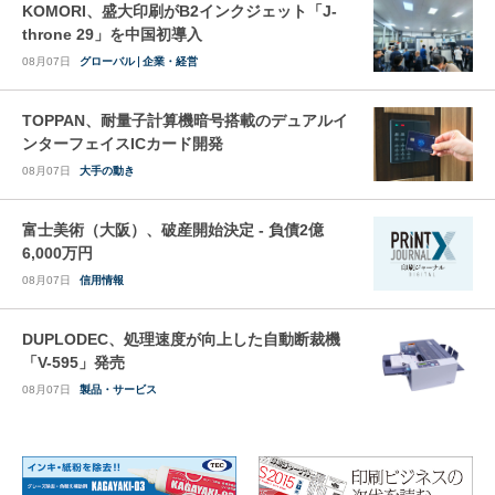
KOMORI、盛大印刷がB2インクジェット「J-
throne 29」を中国初導入
08月07日
グローバル
企業・経営
TOPPAN、耐量子計算機暗号搭載のデュアルイ
ンターフェイスICカード開発
08月07日
大手の動き
富士美術（大阪）、破産開始決定 - 負債2億
6,000万円
08月07日
信用情報
DUPLODEC、処理速度が向上した自動断裁機
「V-595」発売
08月07日
製品・サービス