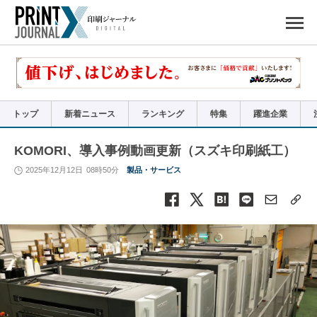
ペ
ー
ジ
の
先
頭
で
す
コ
ン
テ
ン
ツ
エ
リ
ア
トップ
新着ニュース
ランキング
特集
躍進企業
へ
ナ
ビ
ゲ
ー
KOMORI、導入事例動画更新（スズキ印刷紙工）
シ
ョ
ン
2025年12月12日
08時50分
製品・サービス
へ