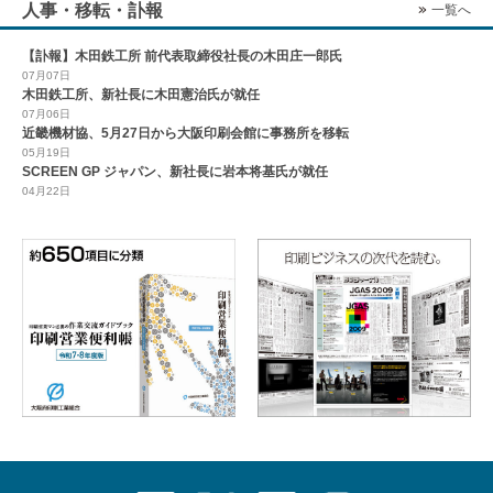
人事・移転・訃報
一覧へ
【訃報】木田鉄工所 前代表取締役社長の木田庄一郎氏
07月07日
木田鉄工所、新社長に木田憲治氏が就任
07月06日
近畿機材協、5月27日から大阪印刷会館に事務所を移転
05月19日
SCREEN GP ジャパン、新社長に岩本将基氏が就任
04月22日