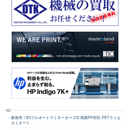
AD
新発売！B3フルオートラミネーター Z’D 両面PP対応 PETラミも
セミオート