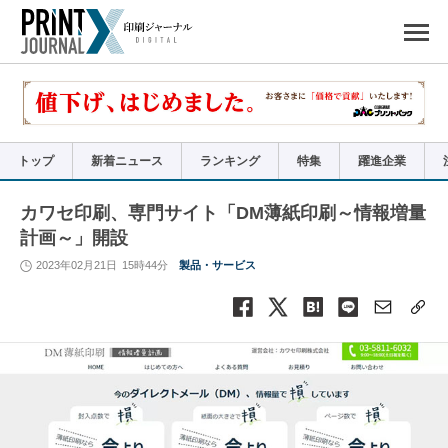
ペ
ー
ジ
の
先
頭
で
す
コ
ン
テ
ン
ツ
エ
リ
ア
トップ
新着ニュース
ランキング
特集
躍進企業
へ
ナ
ビ
ゲ
ー
カワセ印刷、専門サイト「DM薄紙印刷～情報増量
シ
ョ
計画～」開設
ン
へ
2023年02月21日
15時44分
製品・サービス