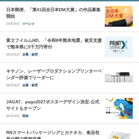
日本郵便、「第41回全日本DM大賞」の作品募集
開始
08月06日
イベント
富士フイルムHD、「令和8年熊本地震」被災支援
で熊本県に5千万円寄付
08月06日
企業・経営
キヤノン、レーザープロダクションプリンターベ
ンダー評価でリーダーに
08月06日
企業・経営
JAGAT、page2027ポスターデザイン決定-公式
サイトもオープン
08月06日
団体
RNスマートパッケージングとカナオカ、食品包
装分野で業務提携