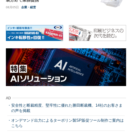
08月05日
企業・経営
AD
安全性と断裁精度、堅牢性に優れた勝田断裁機、14社のお客さま
の声を掲載
オンデマンド出力によるターポリン製SP販促ツール制作ご案内は
こちら