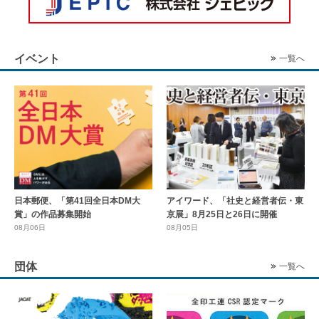
イベント
一覧へ
日本郵便、「第41回全日本DM大
アイワード、「社史と経営者伝・東
賞」の作品募集開始
京展」8月25日と26日に開催
08月06日
08月05日
団体
一覧へ