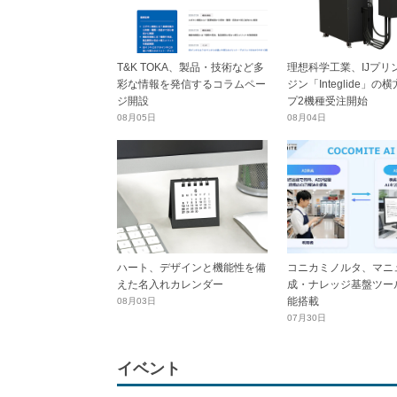
T&K TOKA、製品・技術など多
理想科学工業、IJプリ
彩な情報を発信するコラムペー
ジン「Integlide」の
ジ開設
プ2機種受注開始
08月05日
08月04日
ハート、デザインと機能性を備
コニカミノルタ、マニ
えた名入れカレンダー
成・ナレッジ基盤ツール
能搭載
08月03日
07月30日
イベント