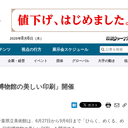
8
6
2026
年
月
日（
木
）
テンツ
視点の行方
展示会スケジュール
企業・経営
イベント
団体
グローバル
大手の動き
信
博物館の美しい印刷」開催
葉県立美術館は、6月27日から9月6日まで「ひらく、めくる、め