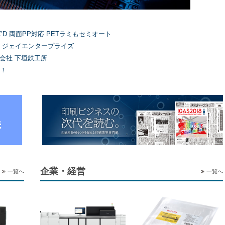
’D 両面PP対応 PETラミもセミオート
）ジェイエンタープライズ
式会社 下垣鉄工所
！
企業・経営
一覧へ
一覧へ