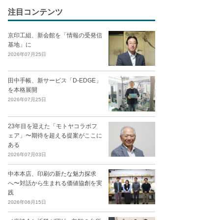
注目コンテンツ
京印工組、新会館を「情報の受発信
基地」に
2026年07月25日
田中手帳、新サービス「D-EDGE」
を本格展開
2026年07月25日
23年目を迎えた「モトヤコラボフ
ェア」〜期待を超える提案がここに
ある
2026年07月03日
中本本店、印刷の新たな魅力探求
へ〜対話から生まれる価値協創を実
践
2026年06月15日