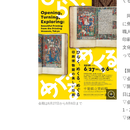
ぐ
同
に
職
印
文
っ
【
▽会
▽開
日は
▽
会期は6月27日から9月6日まで
1・
▽