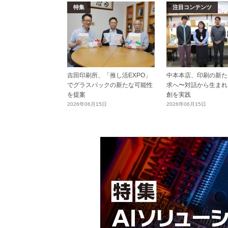
特集
注目コンテンツ
吉田印刷所、「推し活EXPO」
中本本店、印刷の新た
でグラスパックの新たな可能性
求へ〜対話から生まれ
を提案
創を実践
2026年06月15日
2026年06月15日