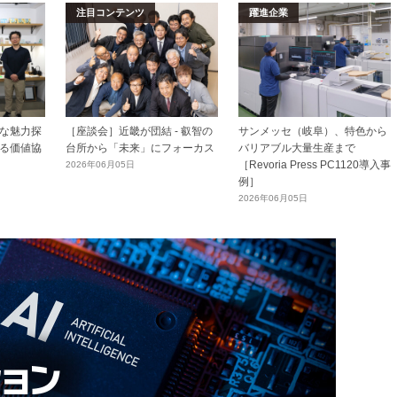
注目コンテンツ
躍進企業
な魅力探
［座談会］近畿が団結 - 叡智の
サンメッセ（岐阜）、特色から
る価値協
台所から「未来」にフォーカス
バリアブル大量生産まで
［Revoria Press PC1120導入事
2026年06月05日
例］
2026年06月05日