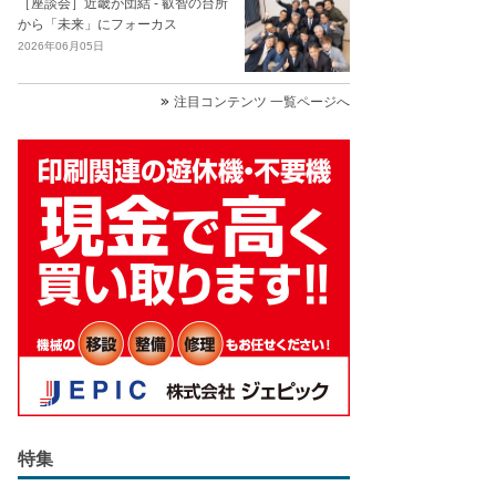
［座談会］近畿が団結 - 叡智の台所
から「未来」にフォーカス
2026年06月05日
注目コンテンツ 一覧ページへ
特集