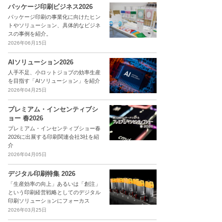
パッケージ印刷ビジネス2026
パッケージ印刷の事業化に向けたヒン
トやソリューション、具体的なビジネ
スの事例を紹介。
2026年06月15日
AIソリューション2026
人手不足、小ロットジョブの効率生産
を目指す「AIソリューション」を紹介
2026年04月25日
プレミアム・インセンティブシ
ョー 春2026
プレミアム・インセンティブショー春
2026に出展する印刷関連会社3社を紹
介
2026年04月05日
デジタル印刷特集 2026
「生産効率の向上」あるいは「創注」
という印刷経営戦略としてのデジタル
印刷ソリューションにフォーカス
2026年03月25日