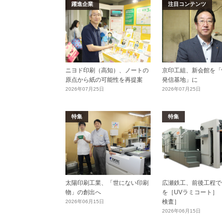
躍進企業
注目コンテンツ
ニヨド印刷（高知）、ノートの
京印工組、新会館を「
原点から紙の可能性を再提案
発信基地」に
2026年07月25日
2026年07月25日
特集
特集
太陽印刷工業、「世にない印刷
広瀬鉄工、前後工程で
物」の創出へ
を［UVラミコート］
検査］
2026年06月15日
2026年06月15日