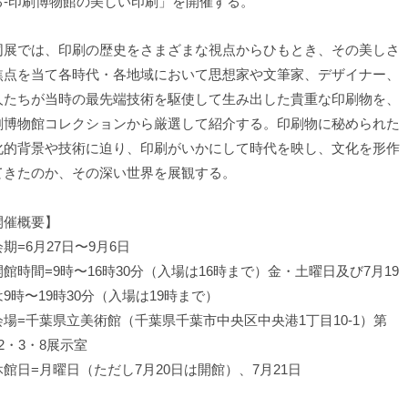
る-印刷博物館の美しい印刷」を開催する。
展では、印刷の歴史をさまざまな視点からひもとき、その美しさ
焦点を当て各時代・各地域において思想家や文筆家、デザイナー、
人たちが当時の最先端技術を駆使して生み出した貴重な印刷物を、
刷博物館コレクションから厳選して紹介する。印刷物に秘められた
化的背景や技術に迫り、印刷がいかにして時代を映し、文化を形作
てきたのか、その深い世界を展観する。
開催概要】
期=6月27日〜9月6日
館時間=9時〜16時30分（入場は16時まで）金・土曜日及び7月19
9時〜19時30分（入場は19時まで）
会場=千葉県立美術館（千葉県千葉市中央区中央港1丁目10-1）第
2・3・8展示室
休館日=月曜日（ただし7月20日は開館）、7月21日