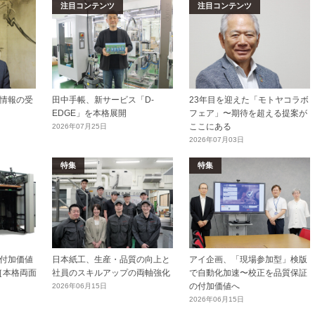
注目コンテンツ
注目コンテンツ
情報の受
田中手帳、新サービス「D-
23年目を迎えた「モトヤコラボ
EDGE」を本格展開
フェア」〜期待を超える提案が
ここにある
2026年07月25日
2026年07月03日
特集
特集
付加価値
日本紙工、生産・品質の向上と
アイ企画、「現場参加型」検版
［本格両面
社員のスキルアップの両軸強化
で自動化加速〜校正を品質保証
の付加価値へ
2026年06月15日
2026年06月15日