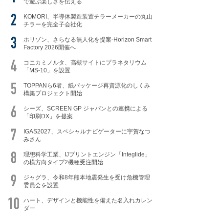
で遊ぶ楽しさを伝える
KOMORI、半導体製造装置チラーメーカーの丸山
チラーを完全子会社化
ホリゾン、さらなる無人化を提案-Horizon Smart
Factory 2026開催へ
コニカミノルタ、高槻サイトにプラネタリウム
「MS-10」を設置
TOPPANら6者、紙パッケージ再資源化のしくみ
構築プロジェクト開始
シーズ、SCREEN GP ジャパンとの連携による
「印刷DX」を提案
IGAS2027、スペシャルナビゲーターに宇賀なつ
みさん
理想科学工業、IJプリントエンジン「Integlide」
の横方向タイプ2機種受注開始
ジャグラ、令和8年熊本地震発生を受け危機管理
委員会を設置
ハート、デザインと機能性を備えた名入れカレン
ダー