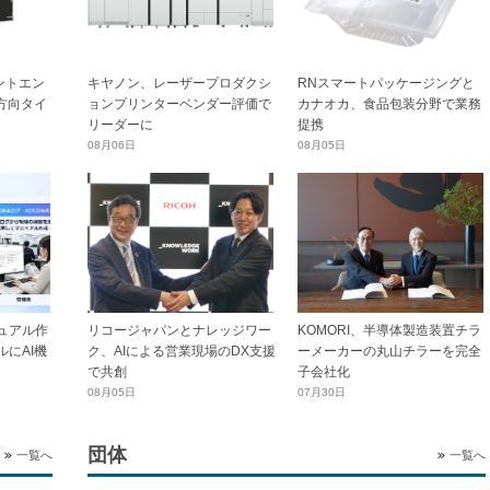
ントエン
キヤノン、レーザープロダクシ
RNスマートパッケージングと
横方向タイ
ョンプリンターベンダー評価で
カナオカ、食品包装分野で業務
リーダーに
提携
08月06日
08月05日
ュアル作
リコージャパンとナレッジワー
KOMORI、半導体製造装置チラ
にAI機
ク、AIによる営業現場のDX支援
ーメーカーの丸山チラーを完全
で共創
子会社化
08月05日
07月30日
団体
一覧へ
一覧へ