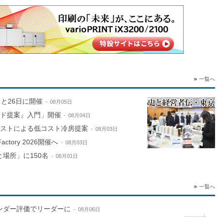
一覧へ
と26日に開催
08月05日
ンド提案』入門」開催
08月04日
ミストによる低コスト冷房提案
08月03日
ctory 2026開催へ
08月03日
場所」に150名
08月01日
一覧へ
ンダー評価でリーダーに
08月06日