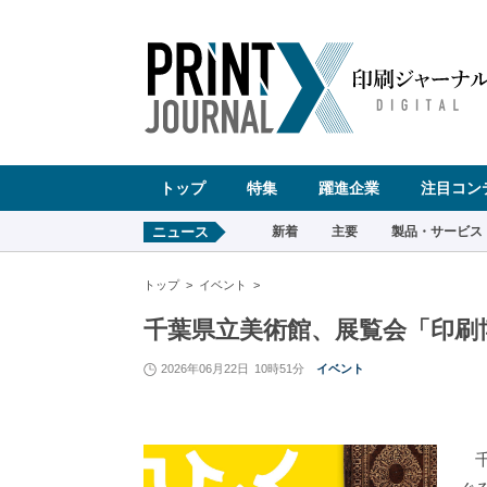
ペ
ー
ジ
の
先
頭
で
す
コ
ン
テ
ン
ツ
エ
リ
ア
へ
トップ
特集
躍進企業
注目コン
ナ
ビ
ゲ
ー
ニュース
新着
主要
製品・サービス
シ
ョ
ン
へ
トップ
イベント
千葉県立美術館、展覧会「印刷
2026年06月22日
10時51分
イベント
千