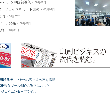
ne 29」を中国初導入
08月07日
ターフェイスICカード開発
08月07日
万円
08月07日
595」発売
08月07日
開始
08月06日
田断裁機、14社のお客さまの声を掲載
SP販促ツール制作ご案内はこちら
）ジェイエンタープライズ