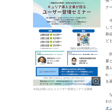
例
ナ
今
し
刷
ど
同
要
選
α
を
今回は4回にわたりユーザー登壇セミナーを開催
な
わ
オ