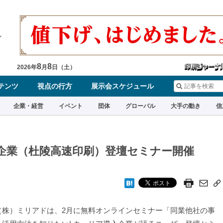
8
8
2026
年
月
日（
土
）
テンツ
視点の行方
展示会スケジュール
企業・経営
イベント
団体
グローバル
大手の動き
信
企業（杜陵高速印刷）登壇セミナー開催
株）ミリアドは、2月に無料オンラインセミナー「同業他社の事