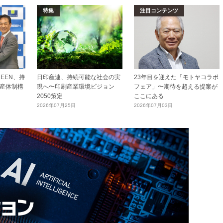
特集
注目コンテンツ
EEN、持
日印産連、持続可能な社会の実
23年目を迎えた「モトヤコラボ
産体制構
現へ〜印刷産業環境ビジョン
フェア」〜期待を超える提案が
2050策定
ここにある
2026年07月25日
2026年07月03日