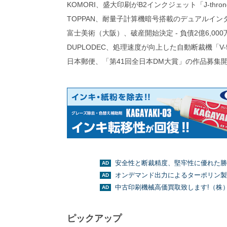
KOMORI、盛大印刷がB2インクジェット「J-thro
TOPPAN、耐量子計算機暗号搭載のデュアルイン
富士美術（大阪）、破産開始決定 - 負債2億6,000
DUPLODEC、処理速度が向上した自動断裁機「V-
日本郵便、「第41回全日本DM大賞」の作品募集
安全性と断裁精度、堅牢性に優れた勝
オンデマンド出力によるターポリン製
中古印刷機械高価買取致します!（株
ピックアップ