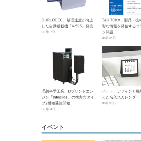
DUPLODEC、処理速度が向上
T&K TOKA、製品・
した自動断裁機「V-595」発売
彩な情報を発信するコ
ジ開設
08月07日
08月05日
理想科学工業、IJプリントエン
ハート、デザインと機
ジン「Integlide」の横方向タイ
えた名入れカレンダー
プ2機種受注開始
08月03日
08月04日
イベント