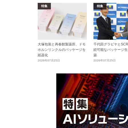
特集
特集
大塚包装と再春館製薬所、ドモ
千代田グラビヤとSCR
ホルンリンクルのパッケージを
続可能なパッケージ生
紙器化
築
2026年07月25日
2026年07月25日