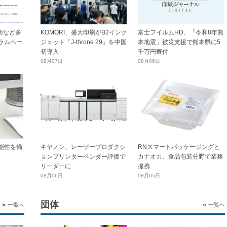
技術など多
KOMORI、盛大印刷がB2インク
富士フイルムHD、「令和8年熊
ラムペー
ジェット「J-throne 29」を中国
本地震」被災支援で熊本県に5
初導入
千万円寄付
08月07日
08月06日
能性を備
キヤノン、レーザープロダクシ
RNスマートパッケージングと
ョンプリンターベンダー評価で
カナオカ、食品包装分野で業務
リーダーに
提携
08月06日
08月05日
団体
一覧へ
一覧へ