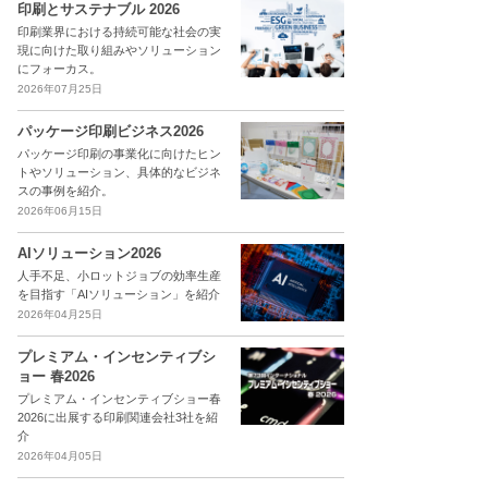
印刷とサステナブル 2026
印刷業界における持続可能な社会の実
現に向けた取り組みやソリューション
にフォーカス。
2026年07月25日
パッケージ印刷ビジネス2026
パッケージ印刷の事業化に向けたヒン
トやソリューション、具体的なビジネ
スの事例を紹介。
2026年06月15日
AIソリューション2026
人手不足、小ロットジョブの効率生産
を目指す「AIソリューション」を紹介
2026年04月25日
プレミアム・インセンティブシ
ョー 春2026
プレミアム・インセンティブショー春
2026に出展する印刷関連会社3社を紹
介
2026年04月05日