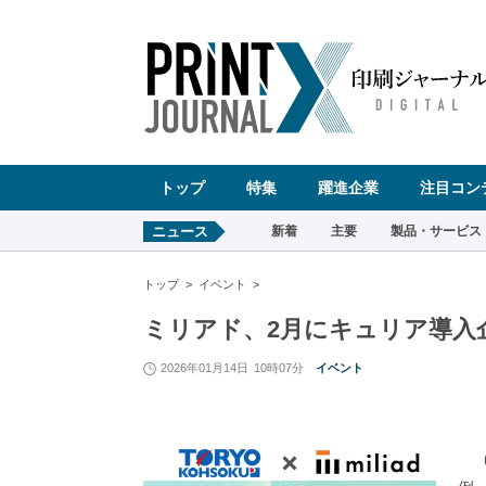
ペ
ー
ジ
の
先
頭
で
す
コ
ン
テ
ン
ツ
エ
リ
ア
へ
トップ
特集
躍進企業
注目コン
ナ
ビ
ゲ
ー
ニュース
新着
主要
製品・サービス
シ
ョ
ン
へ
トップ
イベント
ミリアド、2月にキュリア導入
2026年01月14日
10時07分
イベント
（