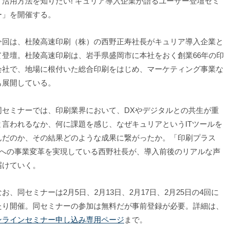
・活用方法を知りたい! キュリア導入企業が語るユーザー登壇セミ
ー」を開催する。
回は、杜陵高速印刷（株）の西野正寿社長がキュリア導入企業と
て登壇。杜陵高速印刷は、岩手県盛岡市に本社をおく創業66年の印
会社で、地場に根付いた総合印刷をはじめ、マーケティング事業な
も展開している。
セミナーでは、印刷業界において、DXやデジタルとの共生が重
と言われるなか、何に課題を感じ、なぜキュリアというITツールを
んだのか、その結果どのような成果に繋がったか。「印刷プラス
」への事業変革を実現している西野社長が、導入前後のリアルな声
届けていく。
お、同セミナーは2月5日、2月13日、2月17日、2月25日の4回に
たり開催。同セミナーの参加は無料だが事前登録が必要。詳細は、
ンラインセミナー申し込み専用ページ
まで。