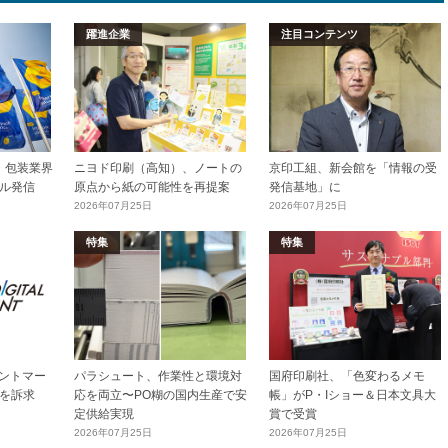
躍進企業
注目コンテンツ
加工・包装業界
ニヨド印刷（高知）、ノートの
京印工組、新会館を「情報の受
ル発信
原点から紙の可能性を再提案
発信基地」に
2026年07月25日
2026年07月25日
特集
特集
リントマー
パラシュート、作業性と環境対
国府印刷社、「色変わるメモ
を訴求
応を両立〜PO糊の国内生産で安
帳」がP・Iショー＆日本文具大
定供給実現
賞で受賞
2026年07月25日
2026年07月25日