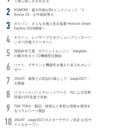
で遊ぶ楽しさを伝える
KOMORI、盛大印刷がB2インクジェット「J-
throne 29」を中国初導入
ホリゾン、さらなる無人化を提案-Horizon Smart
Factory 2026開催へ
キヤノン、レーザープロダクションプリンターベ
ンダー評価でリーダーに
理想科学工業、IJプリントエンジン「Integlide」
の横方向タイプ2機種受注開始
ハート、デザインと機能性を備えた名入れカレン
ダー
JAGAT、顧客との対話の場として「page2027」
を開催
リコージャパンとナレッジワーク、AIによる営業
現場のDX支援で共創
T&K TOKA、製品・技術など多彩な情報を発信す
るコラムページ開設
JAGAT、page2027ポスターデザイン決定-公式サ
イトもオープン