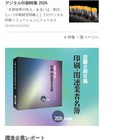
デジタル印刷特集 2026
「生産効率の向上」あるいは「創注」
という印刷経営戦略としてのデジタル
印刷ソリューションにフォーカス
2026年03月25日
特集 一覧ページへ
躍進企業レポート