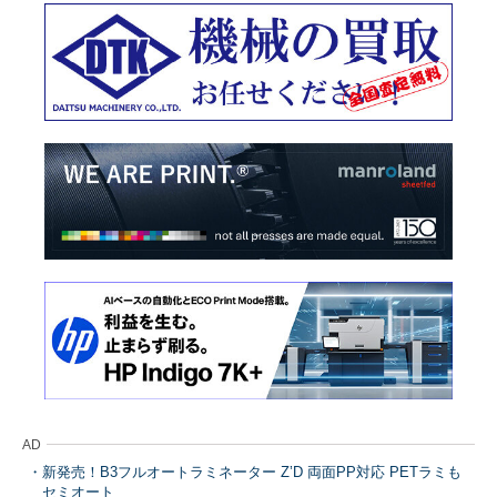
AD
新発売！B3フルオートラミネーター Z’D 両面PP対応 PETラミも
セミオート