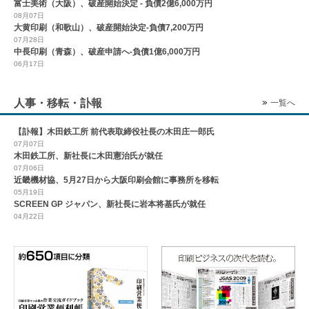
富士美術（大阪）、破産開始決定 - 負債2億6,000万円
08月07日
大黄印刷（和歌山）、破産開始決定-負債7,200万円
07月28日
中長印刷（青森）、破産申請へ-負債1億6,000万円
06月17日
人事・移転・訃報
一覧へ
【訃報】木田鉄工所 前代表取締役社長の木田庄一郎氏
07月07日
木田鉄工所、新社長に木田憲治氏が就任
07月06日
近畿機材協、5月27日から大阪印刷会館に事務所を移転
05月19日
SCREEN GP ジャパン、新社長に岩本将基氏が就任
04月22日