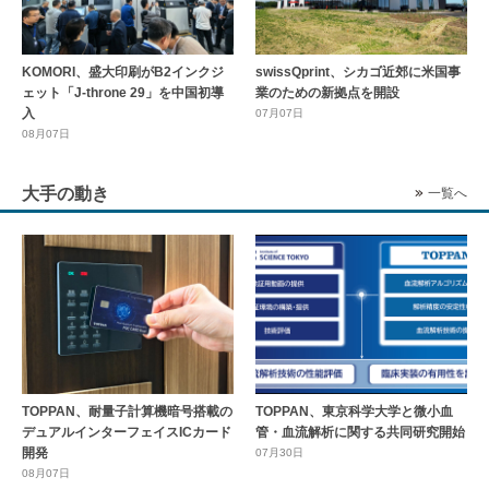
KOMORI、盛大印刷がB2インクジ
swissQprint、シカゴ近郊に⽶国事
ェット「J-throne 29」を中国初導
業のための新拠点を開設
入
07月07日
08月07日
大手の動き
一覧へ
TOPPAN、耐量子計算機暗号搭載の
TOPPAN、東京科学大学と微小血
デュアルインターフェイスICカード
管・血流解析に関する共同研究開始
開発
07月30日
08月07日