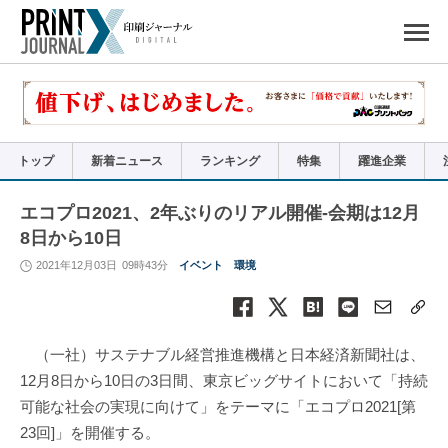
ペ
ー
ジ
の
先
頭
で
す
コ
ン
テ
ン
ツ
エ
リ
ア
トップ
新着ニュース
ランキング
特集
躍進企業
へ
ナ
ビ
ゲ
ー
エコプロ2021、2年ぶりのリアル開催-会期は12月
シ
ョ
8日から10日
ン
へ
2021年12月03日
09時43分
イベント
環境
（一社）サステナブル経営推進機構と日本経済新聞社は、
12月8日から10日の3日間、東京ビッグサイトにおいて「持続
可能な社会の実現に向けて」をテーマに「エコプロ2021[第
23回]」を開催する。