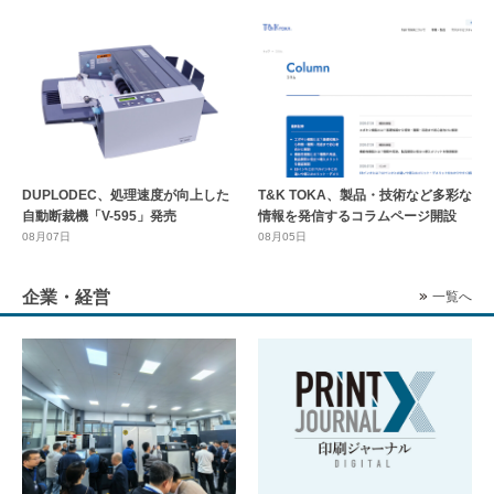
DUPLODEC、処理速度が向上した
T&K TOKA、製品・技術など多彩な
自動断裁機「V-595」発売
情報を発信するコラムページ開設
08月07日
08月05日
企業・経営
一覧へ