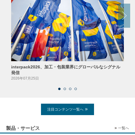
interpack2026、加工・包装業界にグローバルなシグナル
京印
発信
2026
2026年07月25日
注目コンテンツ一覧へ
製品・サービス
一覧へ