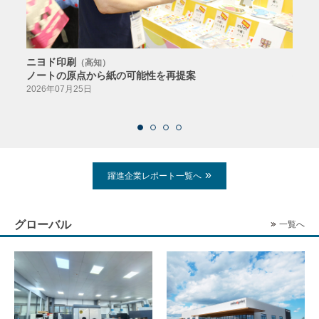
ニヨド印刷
サン
（高知）
ノートの原点から紙の可能性を再提案
特色か
導入
2026年07月25日
2026
躍進企業レポート一覧へ
グローバル
一覧へ