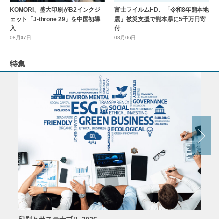
KOMORI、盛大印刷がB2インクジ
富士フイルムHD、「令和8年熊本地
ェット「J-throne 29」を中国初導
震」被災支援で熊本県に5千万円寄
入
付
08月07日
08月06日
特集
印刷とサステナブル 2026
パッ