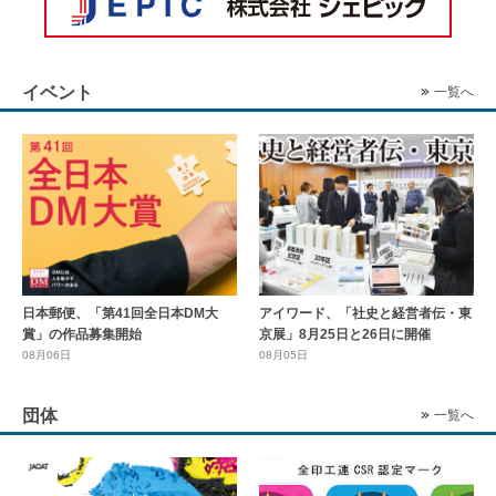
イベント
一覧へ
日本郵便、「第41回全日本DM大
アイワード、「社史と経営者伝・東
賞」の作品募集開始
京展」8月25日と26日に開催
08月06日
08月05日
団体
一覧へ