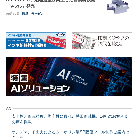
「V-595」発売
08月07日
製品・サービス
AD
安全性と断裁精度、堅牢性に優れた勝田断裁機、14社のお客さま
の声を掲載
オンデマンド出力によるターポリン製SP販促ツール制作ご案内は
こちら