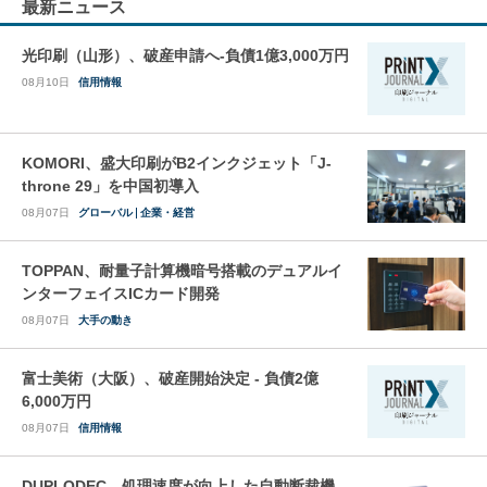
最新ニュース
光印刷（山形）、破産申請へ-負債1億3,000万円
08月10日
信用情報
KOMORI、盛大印刷がB2インクジェット「J-
throne 29」を中国初導入
08月07日
グローバル
企業・経営
TOPPAN、耐量子計算機暗号搭載のデュアルイ
ンターフェイスICカード開発
08月07日
大手の動き
富士美術（大阪）、破産開始決定 - 負債2億
6,000万円
08月07日
信用情報
DUPLODEC、処理速度が向上した自動断裁機