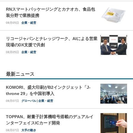
RNスマートパッケージングとカナオカ、食品包
装分野で業務提携
08月05日
企業・経営
リコージャパンとナレッジワーク、AIによる営業
現場のDX支援で共創
08月05日
企業・経営
最新ニュース
KOMORI、盛大印刷がB2インクジェット「J-
throne 29」を中国初導入
08月07日
グローバル
企業・経営
TOPPAN、耐量子計算機暗号搭載のデュアルイ
ンターフェイスICカード開発
08月07日
大手の動き