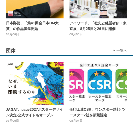
日本郵便、「第41回全日本DM大
アイワード、「社史と経営者伝・東
賞」の作品募集開始
京展」8月25日と26日に開催
08月06日
08月05日
団体
一覧へ
全印工連CSR、ワンスター3社とツ
JAGAT、page2027ポスターデザイ
ースター2社を新規認定
ン決定-公式サイトもオープン
08月04日
08月06日