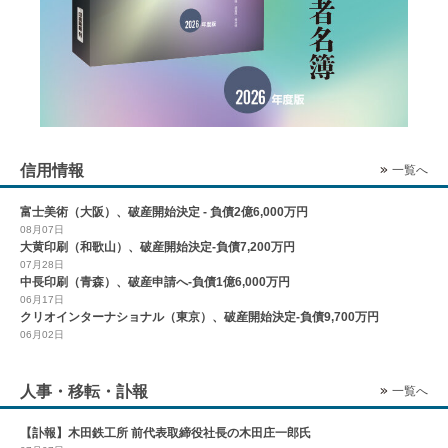
信用情報
一覧へ
富士美術（大阪）、破産開始決定 - 負債2億6,000万円
08月07日
大黄印刷（和歌山）、破産開始決定-負債7,200万円
07月28日
中長印刷（青森）、破産申請へ-負債1億6,000万円
06月17日
クリオインターナショナル（東京）、破産開始決定-負債9,700万円
06月02日
人事・移転・訃報
一覧へ
【訃報】木田鉄工所 前代表取締役社長の木田庄一郎氏