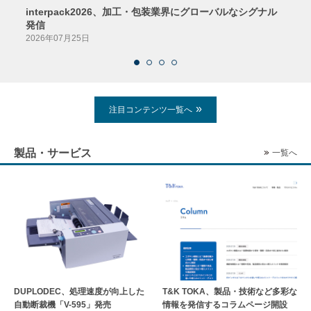
interpack2026、加工・包装業界にグローバルなシグナル
京印
発信
2026
2026年07月25日
注目コンテンツ一覧へ
製品・サービス
一覧へ
DUPLODEC、処理速度が向上した
T&K TOKA、製品・技術など多彩な
自動断裁機「V-595」発売
情報を発信するコラムページ開設