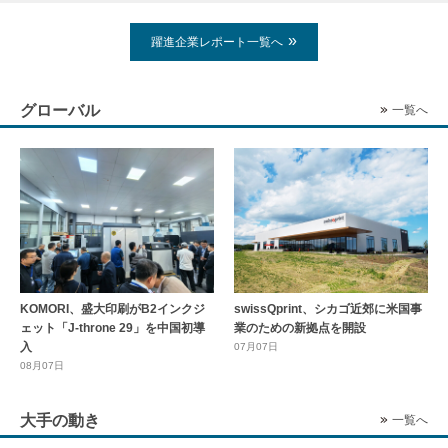
躍進企業レポート一覧へ
グローバル
一覧へ
KOMORI、盛大印刷がB2インクジ
swissQprint、シカゴ近郊に⽶国事
ェット「J-throne 29」を中国初導
業のための新拠点を開設
入
07月07日
08月07日
大手の動き
一覧へ