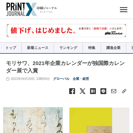
ペ
ー
ジ
の
先
頭
で
す
コ
ン
テ
ン
ツ
エ
リ
ア
トップ
新着ニュース
ランキング
特集
躍進企業
へ
ナ
ビ
ゲ
ー
モリサワ、2021年企業カレンダーが独国際カレン
シ
ョ
ダー展で入賞
ン
へ
2021年04月20日
13時55分
グローバル
企業・経営