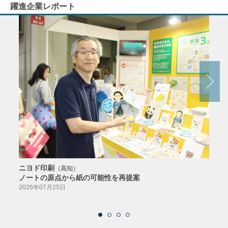
躍進企業レポート
ニヨド印刷
サン
（高知）
ノートの原点から紙の可能性を再提案
特色か
導入
2026年07月25日
2026