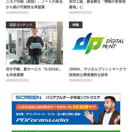
ニヨド印刷（高知）、ノートの原点
京印工組、新会館を「情報の受発信
から紙の可能性を再提案
基地」に
2026年07月25日
2026年07月25日
注目コンテンツ
特集
田中手帳、新サービス「D-EDGE」
JBMIA、デジタルプリントマークで
を本格展開
技術的な環境適性を訴求
2026年07月25日
2026年07月25日