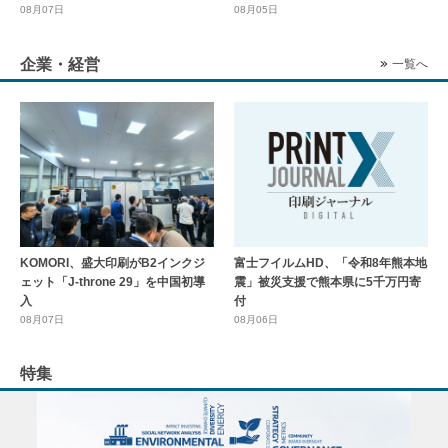
08月07日
08月05日
企業・経営
一覧へ
KOMORI、盛大印刷がB2インクジ
富士フイルムHD、「令和8年熊本地
ェット「J-throne 29」を中国初導
震」被災支援で熊本県に5千万円寄
入
付
08月07日
08月06日
特集