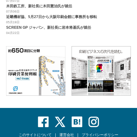
07月07日
木田鉄工所、新社長に木田憲治氏が就任
07月06日
近畿機材協、5月27日から大阪印刷会館に事務所を移転
05月19日
SCREEN GP ジャパン、新社長に岩本将基氏が就任
04月22日
このサイトについて
運営会社
プライバシーポリシー