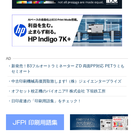
AD
新発売！B3フルオートラミネーター Z’D 両面PP対応 PETラミも
セミオート
中古印刷機械高価買取致します!（株）ジェイエンタープライズ
オフセット校正機のパイオニア!! 株式会社 下垣鉄工所
日印産連の「印刷用語集」をチェック！