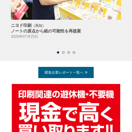
ニヨド印刷
サン
（高知）
ノートの原点から紙の可能性を再提案
特色か
導入
2026年07月25日
2026
躍進企業レポート一覧へ