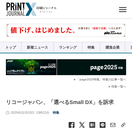
ペ
ー
ジ
の
先
頭
で
す
コ
ン
テ
ン
ツ
エ
リ
ア
トップ
新着ニュース
ランキング
特集
躍進企業
へ
ナ
ビ
ゲ
ー
シ
ョ
ン
へ
「page2025特集」特集の記事一覧へ
特集一覧へ
リコージャパン、「選べるSmall DX」を訴求
2025年02月03日
13時22分
特集