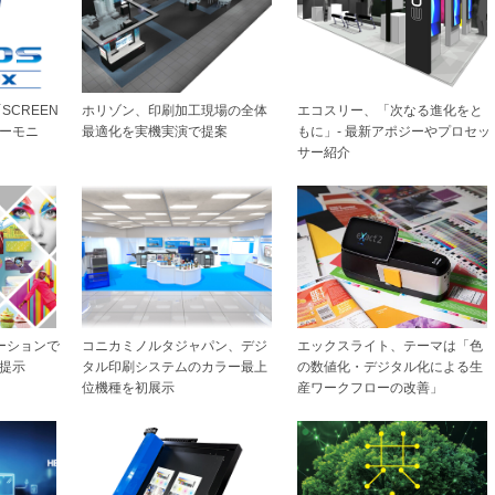
SCREEN
ホリゾン、印刷加工現場の全体
エコスリー、「次なる進化をと
ーモニ
最適化を実機実演で提案
もに」- 最新アポジーやプロセッ
サー紹介
ーションで
コニカミノルタジャパン、デジ
エックスライト、テーマは「色
提示
タル印刷システムのカラー最上
の数値化・デジタル化による生
位機種を初展示
産ワークフローの改善」