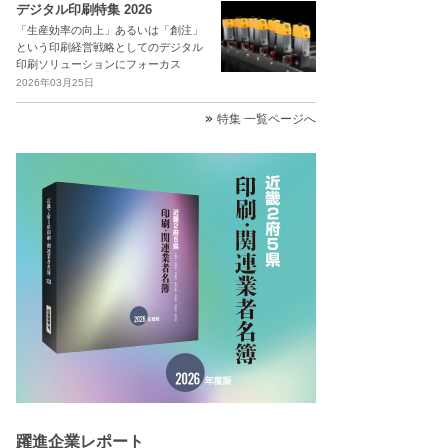
デジタル印刷特集 2026
「生産効率の向上」あるいは「創注」
という印刷経営戦略としてのデジタル
印刷ソリューションにフォーカス
2026年03月25日
特集 一覧ページへ
躍進企業レポート