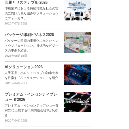
印刷とサステナブル 2026
印刷業界における持続可能な社会の実
現に向けた取り組みやソリューション
にフォーカス。
2026年07月25日
パッケージ印刷ビジネス2026
パッケージ印刷の事業化に向けたヒン
トやソリューション、具体的なビジネ
スの事例を紹介。
2026年06月15日
AIソリューション2026
人手不足、小ロットジョブの効率生産
を目指す「AIソリューション」を紹介
2026年04月25日
プレミアム・インセンティブシ
ョー 春2026
プレミアム・インセンティブショー春
2026に出展する印刷関連会社3社を紹
介
2026年04月05日