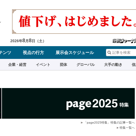
8
8
2026
年
月
日（
土
）
テンツ
視点の行方
展示会スケジュール
企業・経営
イベント
団体
グローバル
大手の動き
信
「page2025特集」特集の記事一覧へ
特集一覧へ