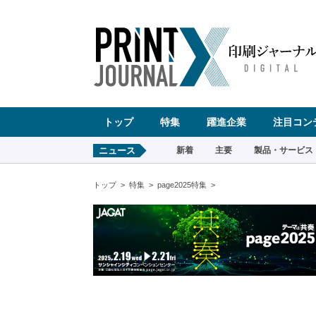
ペ
ー
ジ
の
先
頭
で
す
コ
ン
テ
ン
ツ
エ
リ
ア
へ
トップ
特集
躍進企業
注目コン
ナ
ビ
ゲ
ー
ニュース
新着
主要
製品・サービス
シ
ョ
ン
へ
トップ
特集
page2025特集