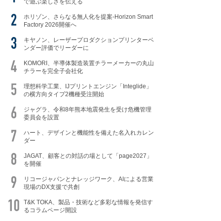
で遊ぶ楽しさを伝える
ホリゾン、さらなる無人化を提案-Horizon Smart
Factory 2026開催へ
キヤノン、レーザープロダクションプリンターベ
ンダー評価でリーダーに
KOMORI、半導体製造装置チラーメーカーの丸山
チラーを完全子会社化
理想科学工業、IJプリントエンジン「Integlide」
の横方向タイプ2機種受注開始
ジャグラ、令和8年熊本地震発生を受け危機管理
委員会を設置
ハート、デザインと機能性を備えた名入れカレン
ダー
JAGAT、顧客との対話の場として「page2027」
を開催
リコージャパンとナレッジワーク、AIによる営業
現場のDX支援で共創
T&K TOKA、製品・技術など多彩な情報を発信す
るコラムページ開設