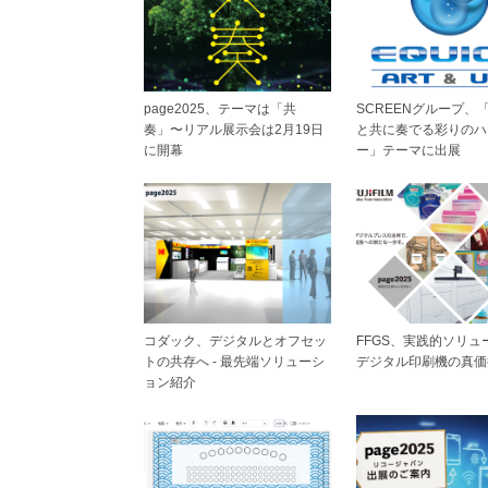
page2025、テーマは「共
SCREENグループ、「
奏」〜リアル展示会は2月19日
と共に奏でる彩りのハ
に開幕
ー」テーマに出展
コダック、デジタルとオフセッ
FFGS、実践的ソリュ
トの共存へ - 最先端ソリューシ
デジタル印刷機の真価
ョン紹介