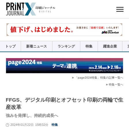
ペ
ー
ジ
の
先
頭
で
す
コ
ン
テ
ン
ツ
エ
リ
ア
トップ
新着ニュース
ランキング
特集
躍進企業
へ
ナ
ビ
ゲ
ー
シ
ョ
ン
へ
「page2024特集」特集の記事一覧へ
特集一覧へ
FFGS、デジタル印刷とオフセット印刷の両輪で生
産改革
強みを発揮し、持続的成長へ
2024年01月22日
15時32分
特集