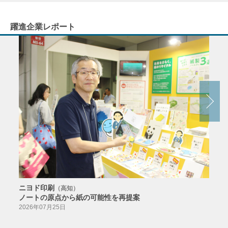
躍進企業レポート
ニヨド印刷
サン
（高知）
ノートの原点から紙の可能性を再提案
特色か
導入
2026年07月25日
2026