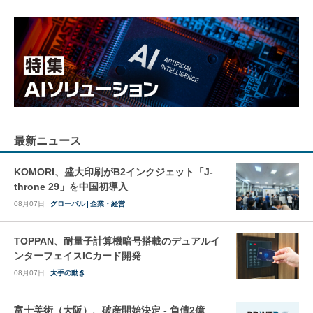
最新ニュース
KOMORI、盛大印刷がB2インクジェット「J-
throne 29」を中国初導入
08月07日
グローバル
企業・経営
TOPPAN、耐量子計算機暗号搭載のデュアルイ
ンターフェイスICカード開発
08月07日
大手の動き
富士美術（大阪）、破産開始決定 - 負債2億