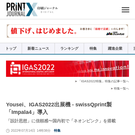
ペ
ー
ジ
の
先
頭
で
す
コ
ン
テ
ン
ツ
エ
リ
ア
トップ
新着ニュース
ランキング
特集
躍進企業
へ
ナ
ビ
ゲ
ー
シ
ョ
ン
へ
「IGAS2022特集」特集の記事一覧へ
特集一覧へ
Yousei、IGAS2022出展機 - swissQprint製
「Impala4」導入
「設計思想」に信頼感〜国内初で「ネオンピンク」を搭載
2022年07月14日
14時38分
特集