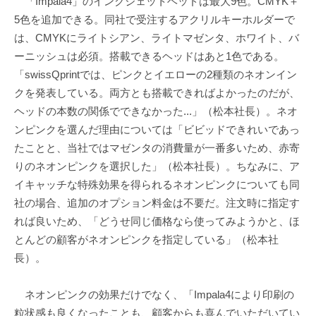
「Impala4」のインクジェットヘッドは最大9色。CMYK＋
5色を追加できる。同社で受注するアクリルキーホルダーで
は、CMYKにライトシアン、ライトマゼンタ、ホワイト、バ
ーニッシュは必須。搭載できるヘッドはあと1色である。
「swissQprintでは、ピンクとイエローの2種類のネオンイン
クを発表している。両方とも搭載できればよかったのだが、
ヘッドの本数の関係でできなかった...」（松本社長）。ネオ
ンピンクを選んだ理由については「ビビッドできれいであっ
たことと、当社ではマゼンタの消費量が一番多いため、赤寄
りのネオンピンクを選択した」（松本社長）。ちなみに、ア
イキャッチな特殊効果を得られるネオンピンクについても同
社の場合、追加のオプション料金は不要だ。注文時に指定す
れば良いため、「どうせ同じ価格なら使ってみようかと、ほ
とんどの顧客がネオンピンクを指定している」（松本社
長）。
ネオンピンクの効果だけでなく、「Impala4により印刷の
粒状感も良くなったことも、顧客からも喜んでいただいてい