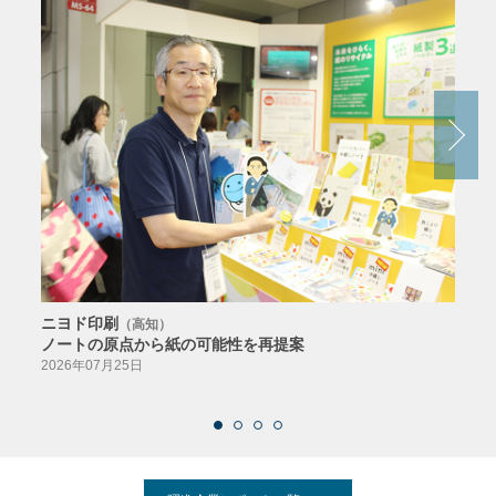
ニヨド印刷
サン
（高知）
ノートの原点から紙の可能性を再提案
特色か
導入
2026年07月25日
2026