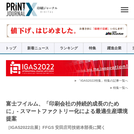
ペ
ー
ジ
の
先
頭
で
す
コ
ン
テ
ン
ツ
エ
リ
ア
トップ
新着ニュース
ランキング
特集
躍進企業
へ
ナ
ビ
ゲ
ー
シ
ョ
ン
へ
「IGAS2022特集」特集の記事一覧へ
特集一覧へ
富士フイルム、「印刷会社の持続的成長のため
に」- スマートファクトリー化による最適生産環境
提案
［IGAS2022出展］FFGS 安田庄司技術本部長に聞く