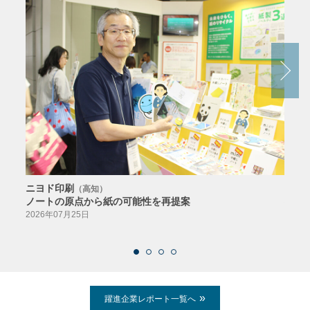
ニヨド印刷
サン
（高知）
ノートの原点から紙の可能性を再提案
特色か
導入
2026年07月25日
2026
躍進企業レポート一覧へ