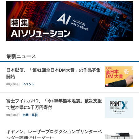
最新ニュース
日本郵便、「第41回全日本DM大賞」の作品募集
開始
08月06日
イベント
富士フイルムHD、「令和8年熊本地震」被災支援
で熊本県に5千万円寄付
08月06日
企業・経営
キヤノン、レーザープロダクションプリンターベ
ンダー評価でリーダーに