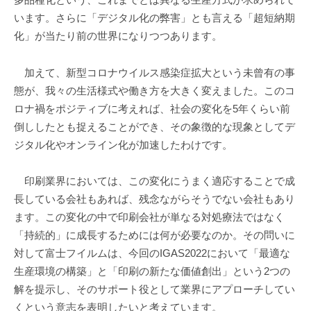
います。さらに「デジタル化の弊害」とも言える「超短納期
化」が当たり前の世界になりつつあります。
加えて、新型コロナウイルス感染症拡大という未曾有の事
態が、我々の生活様式や働き方を大きく変えました。このコ
ロナ禍をポジティブに考えれば、社会の変化を5年くらい前
倒ししたとも捉えることができ、その象徴的な現象としてデ
ジタル化やオンライン化が加速したわけです。
印刷業界においては、この変化にうまく適応することで成
長している会社もあれば、残念ながらそうでない会社もあり
ます。この変化の中で印刷会社が単なる対処療法ではなく
「持続的」に成長するためには何が必要なのか。その問いに
対して富士フイルムは、今回のIGAS2022において「最適な
生産環境の構築」と「印刷の新たな価値創出」という2つの
解を提示し、そのサポート役として業界にアプローチしてい
くという意志を表明したいと考えています。