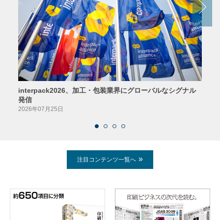
interpack2026、加工・包装業界にグローバルなシグナル
京印
発信
2026
2026年07月25日
注目コンテンツ一覧へ