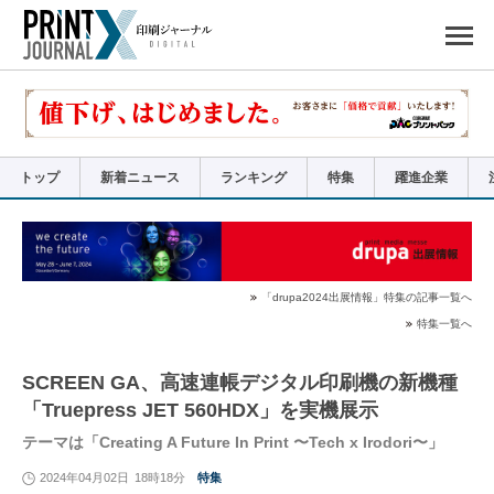
ペ
ー
ジ
の
先
頭
で
す
コ
ン
テ
ン
ツ
エ
リ
ア
トップ
新着ニュース
ランキング
特集
躍進企業
へ
ナ
ビ
ゲ
ー
シ
ョ
ン
へ
「drupa2024出展情報」特集の記事一覧へ
特集一覧へ
SCREEN GA、高速連帳デジタル印刷機の新機種
「Truepress JET 560HDX」を実機展示
テーマは「Creating A Future In Print 〜Tech x Irodori〜」
2024年04月02日
18時18分
特集