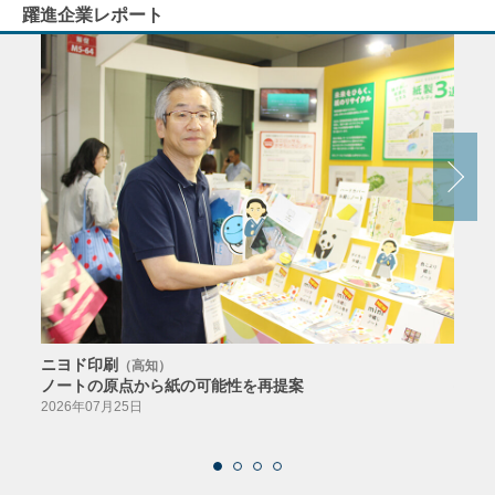
躍進企業レポート
ニヨド印刷
サン
（高知）
ノートの原点から紙の可能性を再提案
特色か
導入
2026年07月25日
2026