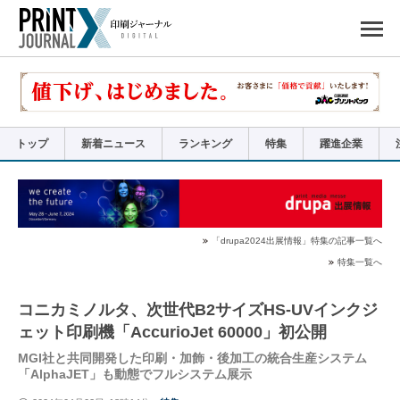
ペ
ー
ジ
の
先
頭
で
す
コ
ン
テ
ン
ツ
エ
リ
ア
トップ
新着ニュース
ランキング
特集
躍進企業
へ
ナ
ビ
ゲ
ー
シ
ョ
ン
へ
「drupa2024出展情報」特集の記事一覧へ
特集一覧へ
コニカミノルタ、次世代B2サイズHS-UVインクジ
ェット印刷機「AccurioJet 60000」初公開
MGI社と共同開発した印刷・加飾・後加工の統合生産システム
「AlphaJET」も動態でフルシステム展示