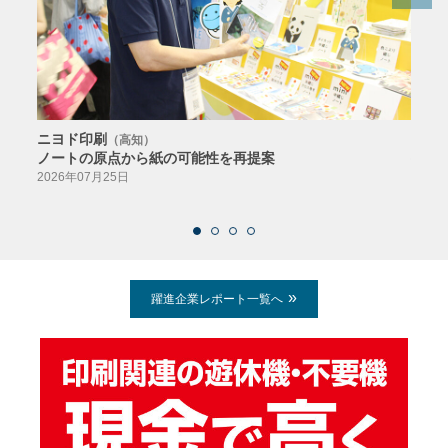
ニヨド印刷
サン
（高知）
ノートの原点から紙の可能性を再提案
特色か
導入
2026年07月25日
2026
躍進企業レポート一覧へ