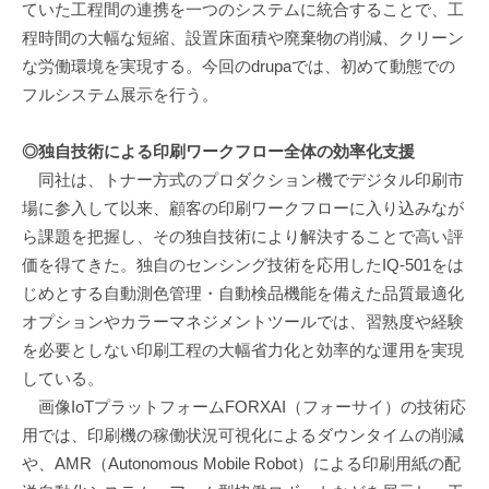
ていた工程間の連携を一つのシステムに統合することで、工
程時間の大幅な短縮、設置床面積や廃棄物の削減、クリーン
な労働環境を実現する。今回のdrupaでは、初めて動態での
フルシステム展示を行う。
◎独自技術による印刷ワークフロー全体の効率化支援
同社は、トナー方式のプロダクション機でデジタル印刷市
場に参入して以来、顧客の印刷ワークフローに入り込みなが
ら課題を把握し、その独自技術により解決することで高い評
価を得てきた。独自のセンシング技術を応用したIQ-501をは
じめとする自動測色管理・自動検品機能を備えた品質最適化
オプションやカラーマネジメントツールでは、習熟度や経験
を必要としない印刷工程の大幅省力化と効率的な運用を実現
している。
画像IoTプラットフォームFORXAI（フォーサイ）の技術応
用では、印刷機の稼働状況可視化によるダウンタイムの削減
や、AMR（Autonomous Mobile Robot）による印刷用紙の配