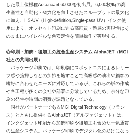
した最上位機種AccurioJet 60000を初出展。6,000枚/時の高
生産性と自動化・省力化を向上させたスループットの最大化
に加え、HS-UV（High-definition,Single-pass UV）インク使
用により、オフセット印刷に迫る高画質・艶感の再現性はそ
のままにハイレベルな色安定性を簡単操作で実現する。
◎印刷・加飾・後加工の統合生産システム AlphaJET（MGI
社との共同出展）
パッケージ印刷では、印刷物にスポットニスによるレリー
フ感や箔押しなどの加飾を施すことで高級感の演出や顧客の
嗜好に合わせたニーズに対応しているが、これらの版の作成
や各工程が多くの会社や部署に分散しているため、余分な印
刷の発生や時間の消費が課題となっている。
同社がパートナーであるMGI Digital Technology（フラン
ス）とともに提供するAlphaJET（アルファジェット）は、
インクジェット印刷から加飾印刷や後加工も含めた一気通貫
の生産システム。パッケージ印刷でデジタル化の妨げになっ