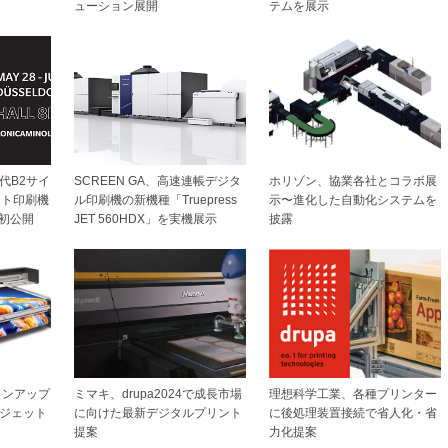
ューション展開
テムを展示
代B2サイ
SCREEN GA、高速連帳デジタ
ホリゾン、協業各社とコラボ展
ット印刷機
ル印刷機の新機種「Truepress
示〜進化した自動化システムを
0」初公開
JET 560HDX」を実機展示
披露
ミマキ、drupa2024で成長市場
ラインアップ
理想科学工業、各種プリンター
に向けた最新デジタルプリント
ジェット
に後処理装置接続で省人化・省
提案
力化提案