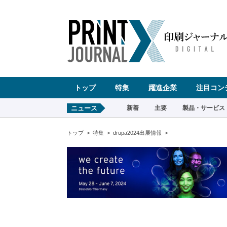
ペ
ー
ジ
の
先
頭
で
す
コ
ン
テ
ン
ツ
エ
リ
ア
へ
トップ
特集
躍進企業
注目コン
ナ
ビ
ゲ
ー
ニュース
新着
主要
製品・サービス
シ
ョ
ン
へ
トップ
特集
drupa2024出展情報