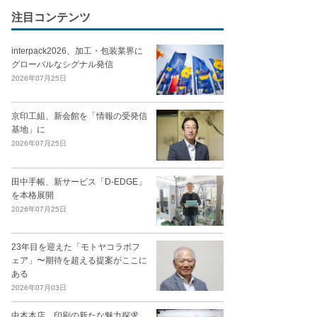
注目コンテンツ
interpack2026、加工・包装業界に
グローバルなシグナル発信
2026年07月25日
京印工組、新会館を「情報の受発信
基地」に
2026年07月25日
田中手帳、新サービス「D-EDGE」
を本格展開
2026年07月25日
23年目を迎えた「モトヤコラボフ
ェア」〜期待を超える提案がここに
ある
2026年07月03日
中本本店、印刷の新たな魅力探求