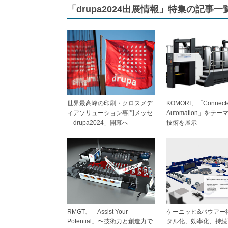
「drupa2024出展情報」特集の記事一
世界最高峰の印刷・クロスメデ
KOMORI、「Connect
ィアソリューション専門メッセ
Automation」をテ
「drupa2024」開幕へ
技術を展示
RMGT、「Assist Your
ケーニッヒ&バウアー
Potential」〜技術力と創造力で
タル化、効率化、持続