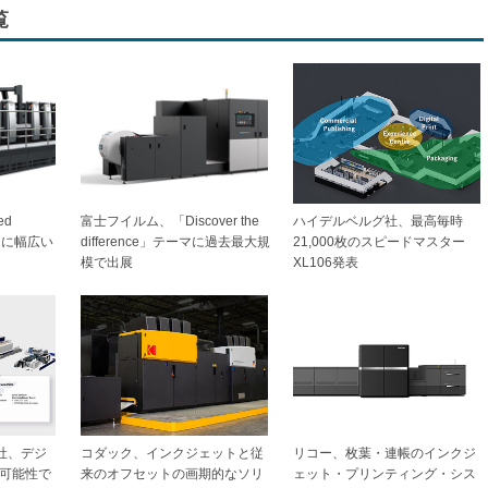
覧
ed
富士フイルム、「Discover the
ハイデルベルグ社、最高毎時
ーマに幅広い
difference」テーマに過去最大規
21,000枚のスピードマスター
模で出展
XL106発表
社、デジ
コダック、インクジェットと従
リコー、枚葉・連帳のインクジ
可能性で
来のオフセットの画期的なソリ
ェット・プリンティング・シス