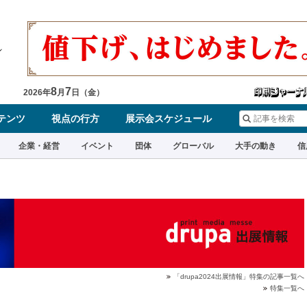
8
7
2026
年
月
日（
金
）
テンツ
視点の行方
展示会スケジュール
企業・経営
イベント
団体
グローバル
大手の動き
信
「drupa2024出展情報」特集の記事一覧へ
特集一覧へ