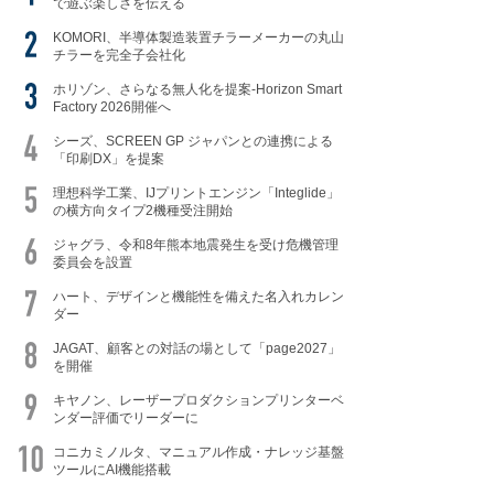
で遊ぶ楽しさを伝える
KOMORI、半導体製造装置チラーメーカーの丸山
チラーを完全子会社化
ホリゾン、さらなる無人化を提案-Horizon Smart
Factory 2026開催へ
シーズ、SCREEN GP ジャパンとの連携による
「印刷DX」を提案
理想科学工業、IJプリントエンジン「Integlide」
の横方向タイプ2機種受注開始
ジャグラ、令和8年熊本地震発生を受け危機管理
委員会を設置
ハート、デザインと機能性を備えた名入れカレン
ダー
JAGAT、顧客との対話の場として「page2027」
を開催
キヤノン、レーザープロダクションプリンターベ
ンダー評価でリーダーに
コニカミノルタ、マニュアル作成・ナレッジ基盤
ツールにAI機能搭載