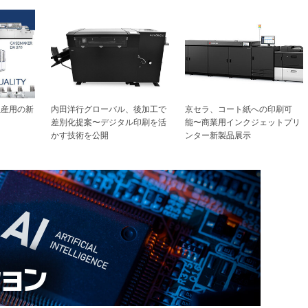
生産用の新
京セラ、コート紙への印刷可
内田洋行グローバル、後加工で
能〜商業用インクジェットプリ
差別化提案〜デジタル印刷を活
ンター新製品展示
かす技術を公開