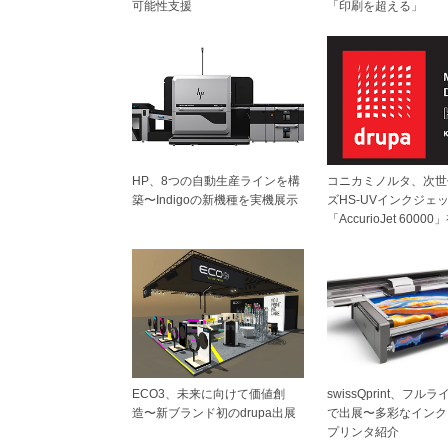
可能性支援
「印刷を超える」
HP、8つの自動生産ラインを構
コニカミノルタ、次世
築〜Indigoの新機種を実機展示
ズHS-UVインクジェ
「AccurioJet 6000
swissQprint、フル
ECO3、未来に向けて価値創
で出展〜多彩なインク
造〜新ブランド初のdrupa出展
プリンタ紹介