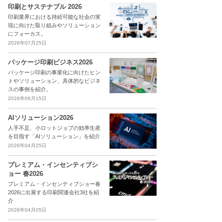
印刷とサステナブル 2026
印刷業界における持続可能な社会の実
現に向けた取り組みやソリューション
にフォーカス。
2026年07月25日
パッケージ印刷ビジネス2026
パッケージ印刷の事業化に向けたヒン
トやソリューション、具体的なビジネ
スの事例を紹介。
2026年06月15日
AIソリューション2026
人手不足、小ロットジョブの効率生産
を目指す「AIソリューション」を紹介
2026年04月25日
プレミアム・インセンティブシ
ョー 春2026
プレミアム・インセンティブショー春
2026に出展する印刷関連会社3社を紹
介
2026年04月05日