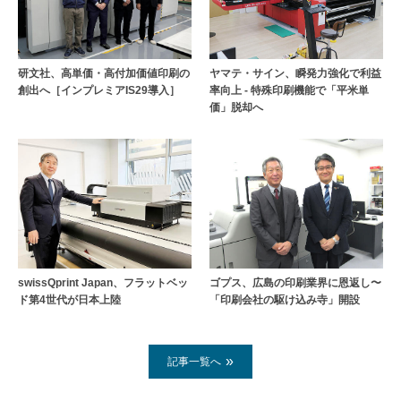
研文社、高単価・高付加価値印刷の
ヤマテ・サイン、瞬発力強化で利益
創出へ［インプレミアIS29導入］
率向上 - 特殊印刷機能で「平米単
価」脱却へ
swissQprint Japan、フラットベッ
ゴプス、広島の印刷業界に恩返し〜
ド第4世代が日本上陸
「印刷会社の駆け込み寺」開設
記事一覧へ