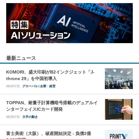
最新ニュース
KOMORI、盛大印刷がB2インクジェット「J-
throne 29」を中国初導入
08月07日
グローバル
企業・経営
TOPPAN、耐量子計算機暗号搭載のデュアルイ
ンターフェイスICカード開発
08月07日
大手の動き
富士美術（大阪）、破産開始決定 - 負債2億