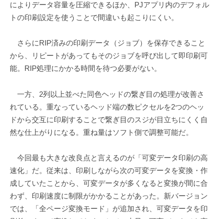
によりデータ容量を圧縮できるほか、PJアプリ内のデフォル
トの印刷設定を使うことで間違いも起こりにくい。
さらにRIP済みの印刷データ（ジョブ）を保存できること
から、リピートがあってもそのジョブを呼び出して即印刷可
能。RIP処理にかかる時間を待つ必要がない。
一方、2列以上並べた同色ヘッドの繋ぎ目の処理が改善さ
れている。重なっているヘッド端の数ピクセルを2つのヘッ
ドから交互に印刷することで繋ぎ目のスジが目立ちにくく自
然な仕上がりになる。重ね量はソフト側で調整可能だ。
今回最も大きな改良点と言えるのが「可変データ印刷の高
速化」だ。従来は、印刷しながら次の可変データを変換・作
成していたことから、可変データが多くなると変換が間に合
わず、印刷速度に制限がかかることがあった。新バージョン
では、「全ページ変換モード」が追加され、可変データを印