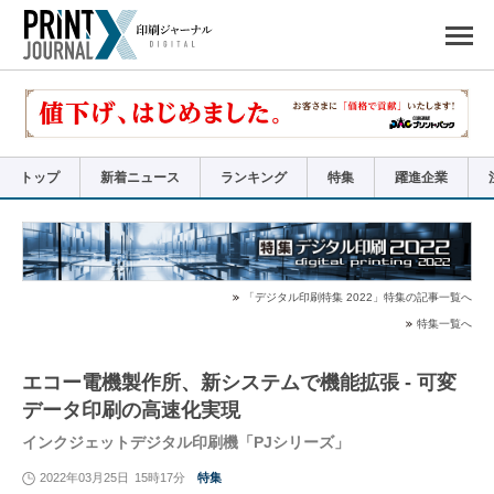
ペ
ー
ジ
の
先
頭
で
す
コ
ン
テ
ン
ツ
エ
リ
ア
トップ
新着ニュース
ランキング
特集
躍進企業
へ
ナ
ビ
ゲ
ー
シ
ョ
ン
へ
「デジタル印刷特集 2022」特集の記事一覧へ
特集一覧へ
エコー電機製作所、新システムで機能拡張 - 可変
データ印刷の高速化実現
インクジェットデジタル印刷機「PJシリーズ」
2022年03月25日
15時17分
特集