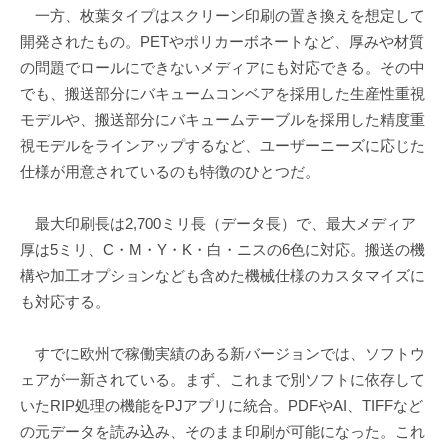
一方、枚葉タイプはスクリーン印刷の置き換えを想定して
開発されたもの。PETやポリカーボネートなど、厚みや材質
の問題でロールにできないメディアにも対応できる。その中
でも、搬送部分にバキュームコンベアを採用した生産性重視
モデルや、搬送部分にバキュームテーブルを採用した精度重
視モデルをラインアップするなど、ユーザーニーズに応じた
仕様が用意されているのも特徴のひとつだ。
最大印刷長は2,700ミリ長（データ長）で、最大メディア
厚は5ミリ、C・M・Y・K・白・ニスの6色に対応。搬送の機
構や加工オプションなども含めた機械仕様のカスタマイズに
も対応する。
すでに欧州で稼働実績のある新バージョンでは、ソフトウ
ェアが一新されている。まず、これまで別ソフトに依存して
いたRIP処理の機能をPJアプリに統合。PDFやAI、TIFFなど
の元データを読み込み、そのまま印刷が可能になった。これ