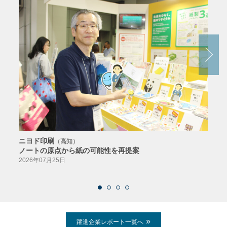
ニヨド印刷
サン
（高知）
ノートの原点から紙の可能性を再提案
特色か
導入
2026年07月25日
2026
躍進企業レポート一覧へ