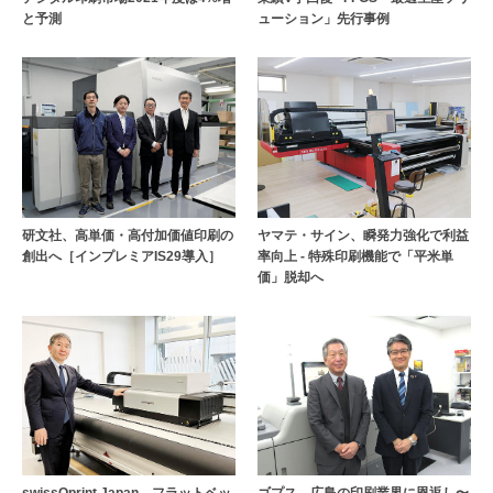
と予測
ューション」先行事例
研文社、高単価・高付加価値印刷の
ヤマテ・サイン、瞬発力強化で利益
創出へ［インプレミアIS29導入］
率向上 - 特殊印刷機能で「平米単
価」脱却へ