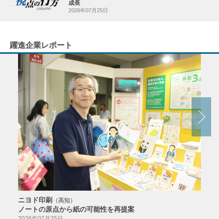
成長
2026年07月25日
躍進企業レポート
ニヨド印刷
サン
（高知）
ノートの原点から紙の可能性を再提案
特色か
導入
2026年07月25日