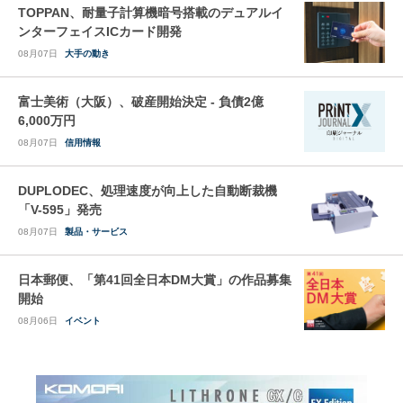
TOPPAN、耐量子計算機暗号搭載のデュアルイ
ンターフェイスICカード開発
08月07日
大手の動き
富士美術（大阪）、破産開始決定 - 負債2億
6,000万円
08月07日
信用情報
DUPLODEC、処理速度が向上した自動断裁機
「V-595」発売
08月07日
製品・サービス
日本郵便、「第41回全日本DM大賞」の作品募集
開始
08月06日
イベント