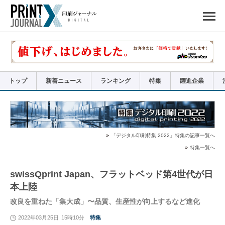
ペ
ー
ジ
の
先
頭
で
す
コ
ン
テ
ン
ツ
エ
リ
ア
トップ
新着ニュース
ランキング
特集
躍進企業
へ
ナ
ビ
ゲ
ー
シ
ョ
ン
へ
「デジタル印刷特集 2022」特集の記事一覧へ
特集一覧へ
swissQprint Japan、フラットベッド第4世代が日
本上陸
改良を重ねた「集大成」〜品質、生産性が向上するなど進化
2022年03月25日
15時10分
特集