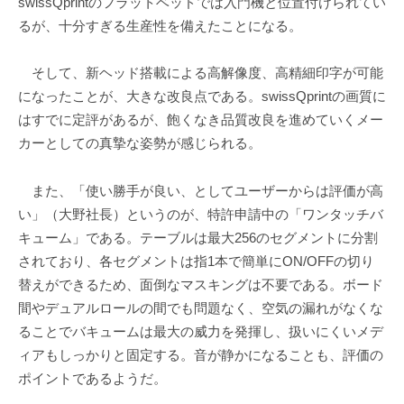
swissQprintのフラットベッドでは入門機と位置付けられてい
るが、十分すぎる生産性を備えたことになる。
そして、新ヘッド搭載による高解像度、高精細印字が可能
になったことが、大きな改良点である。swissQprintの画質に
はすでに定評があるが、飽くなき品質改良を進めていくメー
カーとしての真摯な姿勢が感じられる。
また、「使い勝手が良い、としてユーザーからは評価が高
い」（大野社長）というのが、特許申請中の「ワンタッチバ
キューム」である。テーブルは最大256のセグメントに分割
されており、各セグメントは指1本で簡単にON/OFFの切り
替えができるため、面倒なマスキングは不要である。ボード
間やデュアルロールの間でも問題なく、空気の漏れがなくな
ることでバキュームは最大の威力を発揮し、扱いにくいメデ
ィアもしっかりと固定する。音が静かになることも、評価の
ポイントであるようだ。