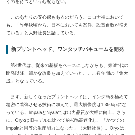
くのを待つという心配もない。
このあたりの安心感もあるのだろう。コロナ禍において
も、「昨年秋頃から、日本においても案件、設置台数が増え
ている」と大野社長は話している。
新プリントヘッド、ワンタッチバキュームを開発
第4世代は、従来の基板をベースにしながらも、第3世代の
開発以降、細かな改良を加えていった、ここ数年間の「集大
成」となっている。
まず、新しくなったプリントヘッドは、インク滴を極めて
精密に着弾させる技術に加えて、最大解像度は1,350dpiにな
っている。ImpalaとNyalaでは出力品質が大幅に向上。さら
に、Oryxは旧モデルに比べて約40%高速化し、「かつての
Impalaと同等の生産能力になった」（大野社長）。Oryxは、