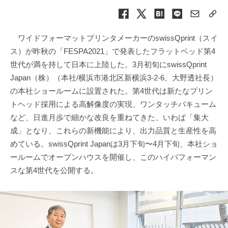
ワイドフォーマットプリンタメーカーのswissQprint（スイ
ス）が昨秋の「FESPA2021」で発表したフラットベッド第4
世代が満を持して日本に上陸した。3月初旬にswissQprint
Japan（株）（本社/横浜市港北区新横浜3-2-6、大野透社長）
の本社ショールームに設置された。第4世代は新たなプリン
トヘッド採用による高解像度の実現、ワンタッチバキューム
など、日進月歩で細かな改良を重ねてきた、いわば「集大
成」となり、これらの新機能により、出力品質と生産性を高
めている。swissQprint Japanは3月下旬〜4月下旬、本社ショ
ールームでオープンハウスを開催し、このハイパフォーマン
スな第4世代を公開する。