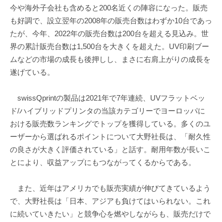
今や海外子会社も含めると200名近くの陣容になった。販売
も好調で、設立翌年の2008年の販売台数はわずか10台であっ
たが、今年、2022年の販売台数は200台を超える見込み。世
界の累計販売台数は1,500台を大きくを超えた。UV印刷ブー
ムなどの市場の成長も後押しし、まさに右肩上がりの成長を
遂げている。
swissQprintの製品は2021年で7年連続、UVフラットベッ
ド/ハイブリッドプリンタの当該カテゴリーでヨーロッパに
おける販売数ランキングでトップを獲得している。多くのユ
ーザーから選ばれるポイントについて大野社長は、「耐久性
の良さが大きく評価されている」と話す。耐用年数が長いこ
とにより、収益アップにもつながってくるからである。
また、近年はアメリカでも販売実績が伸びてきているよう
で、大野社長は「日本、アジアも負けてはいられない。これ
に続いていきたい」と競争心を燃やしながらも、販売だけで