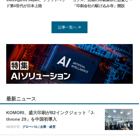
swissQprint Japan、フラットベッ
ゴプス、広島の印刷業界に恩返し〜
ド第4世代が日本上陸
「印刷会社の駆け込み寺」開設
記事一覧へ
最新ニュース
KOMORI、盛大印刷がB2インクジェット「J-
throne 29」を中国初導入
08月07日
グローバル
企業・経営