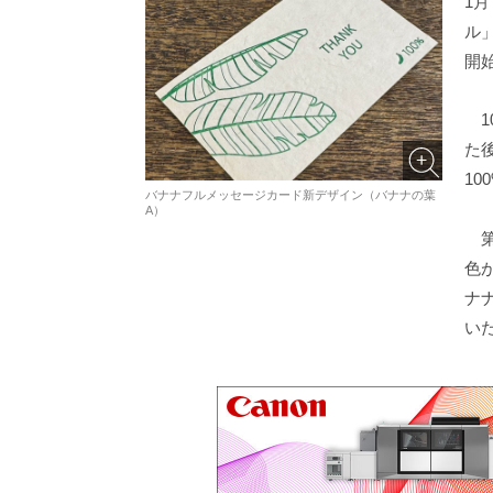
1
ル
開
1
た
10
バナナフルメッセージカード新デザイン（バナナの葉
A）
第
色
ナ
い