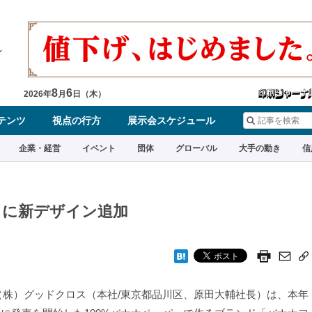
8
6
2026
年
月
日（
木
）
テンツ
視点の行方
展示会スケジュール
企業・経営
イベント
団体
グローバル
大手の動き
信
」に新デザイン追加
株）グッドクロス（本社/東京都品川区、原田大輔社長）は、本年