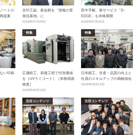
ノートの
京印工組、新会館を「情報の受
田中手帳、新サービス「D-
再提案
発信基地」に
EDGE」を本格展開
2026年07月25日
2026年07月25日
特集
特集
ない印刷
広瀬鉄工、前後工程で付加価値
日本紙工、生産・品質の向上と
を［UVラミコート］［本格両面
社員のスキルアップの両軸強化
検査］
2026年06月15日
2026年06月15日
注目コンテンツ
注目コンテンツ