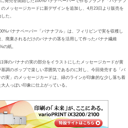
月 に発売を開始した100%バナナペーパーで作るブランド「バナナフ
」のメッセージカードに新デザインを追加し、4月23日より販売を
始した。
00%バナナペーパー「バナナフル」は、フィリピンで実を収穫し
後、廃棄されるだけのバナナの茎を活用して作ったバナナ繊維
0%の紙。
1弾のバナナの実の部分をイラストにしたメッセージカードが黄
が基調のポップで楽しい雰囲気であるのに対し、今回発売する「バ
ナの実」のメッセージカードは、緑のラインが印象的な少し落ち着
た大人っぽい印象に仕上がっている。