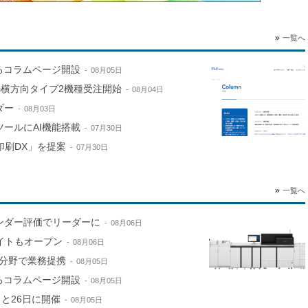
一覧へ
するコラムページ開設
08月05日
e」の横方向タイプ2機種受注開始
08月04日
ダー
08月03日
ールにAI機能搭載
07月30日
印刷DX」を提案
07月30日
一覧へ
ンダー評価でリーダーに
08月06日
サイトもオープン
08月06日
分野で業務提携
08月05日
するコラムページ開設
08月05日
と26日に開催
08月05日