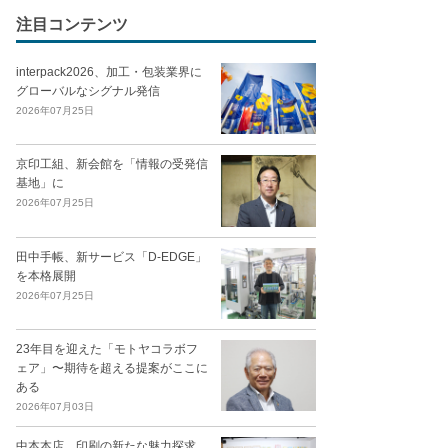
注目コンテンツ
interpack2026、加工・包装業界に
グローバルなシグナル発信
2026年07月25日
京印工組、新会館を「情報の受発信
基地」に
2026年07月25日
田中手帳、新サービス「D-EDGE」
を本格展開
2026年07月25日
23年目を迎えた「モトヤコラボフ
ェア」〜期待を超える提案がここに
ある
2026年07月03日
中本本店、印刷の新たな魅力探求