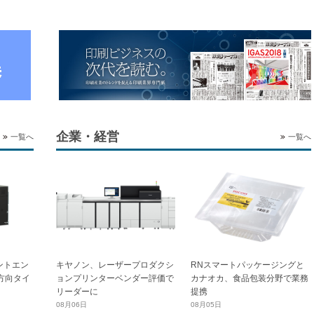
企業・経営
一覧へ
一覧へ
ントエン
キヤノン、レーザープロダクシ
RNスマートパッケージングと
横方向タイ
ョンプリンターベンダー評価で
カナオカ、食品包装分野で業務
リーダーに
提携
08月06日
08月05日