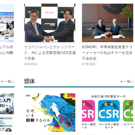
ュアル作
リコージャパンとナレッジワー
KOMORI、半導体製造装置チラ
にAI機
ク、AIによる営業現場のDX支援
ーメーカーの丸山チラーを完全
で共創
子会社化
08月05日
07月30日
団体
一覧へ
一覧へ