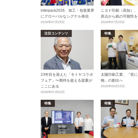
interpack2026、加工・包装業界
ニヨド印刷（高知）、
にグローバルなシグナル発信
原点から紙の可能性を
2026年07月25日
2026年07月25日
注目コンテンツ
特集
23年目を迎えた「モトヤコラボ
太陽印刷工業、「世に
フェア」〜期待を超える提案が
物」の創出へ
ここにある
2026年06月15日
2026年07月03日
特集
特集