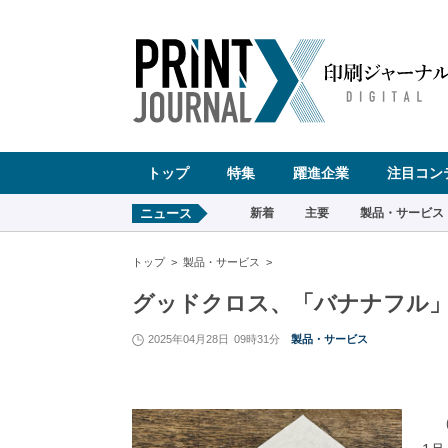
ペ
ー
ジ
の
先
頭
で
す
コ
ン
テ
ン
ツ
エ
リ
ア
へ
トップ
特集
躍進企業
注目コン
ナ
ビ
ゲ
ー
ニュース
新着
主要
製品・サービス
シ
ョ
ン
へ
トップ
製品・サービス
グッドクロス、「バナナフル
2025年04月28日
09時31分
製品・サービス
（