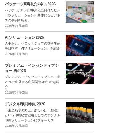
パッケージ印刷ビジネス2026
パッケージ印刷の事業化に向けたヒン
トやソリューション、具体的なビジネ
スの事例を紹介。
2026年06月15日
AIソリューション2026
人手不足、小ロットジョブの効率生産
を目指す「AIソリューション」を紹介
2026年04月25日
プレミアム・インセンティブシ
ョー 春2026
プレミアム・インセンティブショー春
2026に出展する印刷関連会社3社を紹
介
2026年04月05日
デジタル印刷特集 2026
「生産効率の向上」あるいは「創注」
という印刷経営戦略としてのデジタル
印刷ソリューションにフォーカス
2026年03月25日