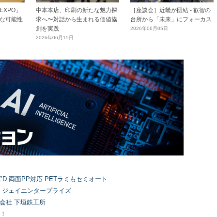
XPO」
中本本店、印刷の新たな魅力探
［座談会］近畿が団結 - 叡智の
な可能性
求へ〜対話から生まれる価値協
台所から「未来」にフォーカス
創を実践
2026年06月05日
2026年06月15日
’D 両面PP対応 PETラミもセミオート
）ジェイエンタープライズ
式会社 下垣鉄工所
！