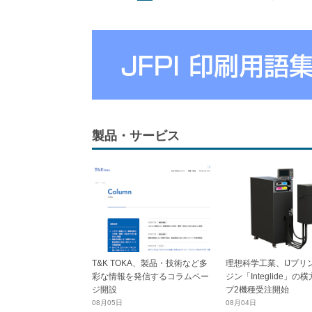
製品・サービス
T&K TOKA、製品・技術など多
理想科学工業、IJプリ
彩な情報を発信するコラムペー
ジン「Integlide」の
ジ開設
プ2機種受注開始
08月05日
08月04日