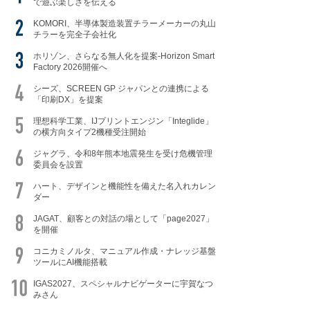
で遊ぶ楽しさを伝える
KOMORI、半導体製造装置チラーメーカーの丸山
チラーを完全子会社化
ホリゾン、さらなる無人化を提案-Horizon Smart
Factory 2026開催へ
シーズ、SCREEN GP ジャパンとの連携による
「印刷DX」を提案
理想科学工業、IJプリントエンジン「Integlide」
の横方向タイプ2機種受注開始
ジャグラ、令和8年熊本地震発生を受け危機管理
委員会を設置
ハート、デザインと機能性を備えた名入れカレン
ダー
JAGAT、顧客との対話の場として「page2027」
を開催
コニカミノルタ、マニュアル作成・ナレッジ基盤
ツールにAI機能搭載
IGAS2027、スペシャルナビゲーターに宇賀なつ
みさん