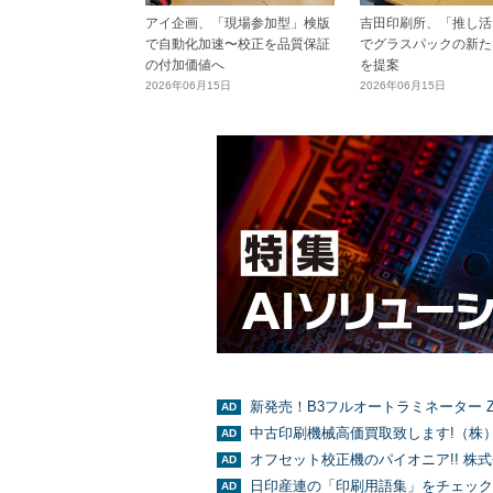
アイ企画、「現場参加型」検版
吉田印刷所、「推し活E
で自動化加速〜校正を品質保証
でグラスパックの新た
の付加価値へ
を提案
2026年06月15日
2026年06月15日
新発売！B3フルオートラミネーター Z
中古印刷機械高価買取致します!（株
オフセット校正機のパイオニア!! 株
日印産連の「印刷用語集」をチェック