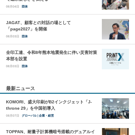
08月04日
団体
JAGAT、顧客との対話の場として
「page2027」を開催
08月03日
団体
全印工連、令和8年熊本地震発生に伴い災害対策
本部を設置
08月03日
団体
最新ニュース
KOMORI、盛大印刷がB2インクジェット「J-
throne 29」を中国初導入
08月07日
グローバル
企業・経営
TOPPAN、耐量子計算機暗号搭載のデュアルイ