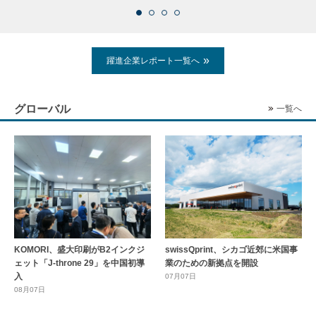
躍進企業レポート一覧へ
グローバル
一覧へ
KOMORI、盛大印刷がB2インクジ
swissQprint、シカゴ近郊に⽶国事
ェット「J-throne 29」を中国初導
業のための新拠点を開設
入
07月07日
08月07日