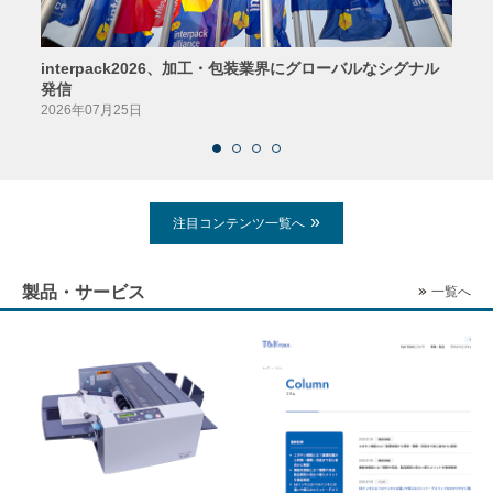
interpack2026、加工・包装業界にグローバルなシグナル
京印
発信
2026
2026年07月25日
注目コンテンツ一覧へ
製品・サービス
一覧へ