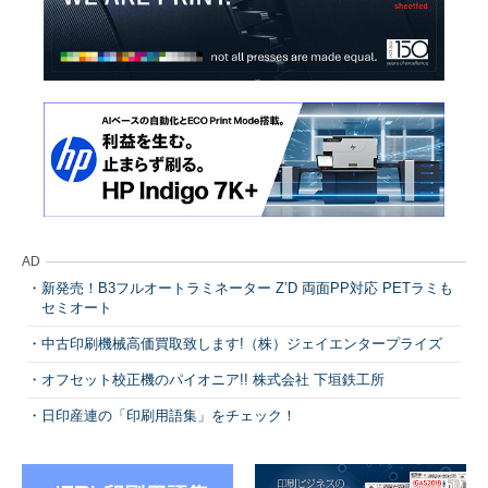
AD
新発売！B3フルオートラミネーター Z’D 両面PP対応 PETラミも
セミオート
中古印刷機械高価買取致します!（株）ジェイエンタープライズ
オフセット校正機のパイオニア!! 株式会社 下垣鉄工所
日印産連の「印刷用語集」をチェック！