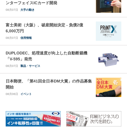
ンターフェイスICカード開発
08月07日
大手の動き
富士美術（大阪）、破産開始決定 - 負債2億
6,000万円
08月07日
信用情報
DUPLODEC、処理速度が向上した自動断裁機
「V-595」発売
08月07日
製品・サービス
日本郵便、「第41回全日本DM大賞」の作品募集
開始
08月06日
イベント