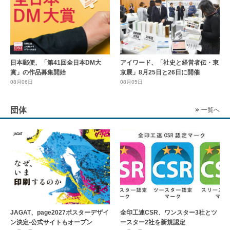
日本郵便、「第41回全日本DM大
アイワード、「社史と経営者伝・東
賞」の作品募集開始
京展」8月25日と26日に開催
08月06日
08月05日
団体
一覧へ
全印工連CSR、ワンスター3社とツ
JAGAT、page2027ポスターデザイ
ースター2社を新規認定
ン決定-公式サイトもオープン