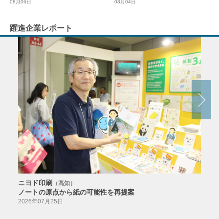
08月04日
08月06日
躍進企業レポート
ニヨド印刷
サン
（高知）
ノートの原点から紙の可能性を再提案
特色か
導入
2026年07月25日
2026