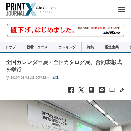
ペ
ー
ジ
の
先
頭
で
す
コ
ン
テ
ン
ツ
エ
リ
ア
トップ
新着ニュース
ランキング
特集
躍進企業
へ
ナ
ビ
ゲ
ー
全国カレンダー展・全国カタログ展、合同表彰式
シ
ョ
を挙行
ン
へ
2026年01月21日
10時23分
団体