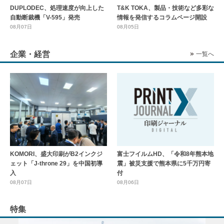
DUPLODEC、処理速度が向上した
T&K TOKA、製品・技術など多彩な
自動断裁機「V-595」発売
情報を発信するコラムページ開設
08月07日
08月05日
企業・経営
一覧へ
KOMORI、盛大印刷がB2インクジ
富士フイルムHD、「令和8年熊本地
ェット「J-throne 29」を中国初導
震」被災支援で熊本県に5千万円寄
入
付
08月07日
08月06日
特集