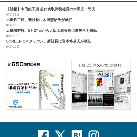
【訃報】木田鉄工所 前代表取締役社長の木田庄一郎氏
07月07日
木田鉄工所、新社長に木田憲治氏が就任
07月06日
近畿機材協、5月27日から大阪印刷会館に事務所を移転
05月19日
SCREEN GP ジャパン、新社長に岩本将基氏が就任
04月22日