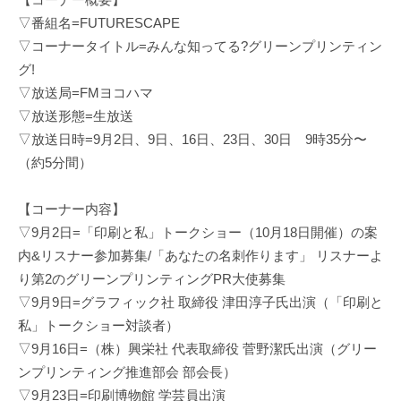
▽番組名=FUTURESCAPE
▽コーナータイトル=みんな知ってる?グリーンプリンティン
グ!
▽放送局=FMヨコハマ
▽放送形態=生放送
▽放送日時=9月2日、9日、16日、23日、30日 9時35分〜
（約5分間）
【コーナー内容】
▽9月2日=「印刷と私」トークショー（10月18日開催）の案
内&リスナー参加募集/「あなたの名刺作ります」 リスナーよ
り第2のグリーンプリンティングPR大使募集
▽9月9日=グラフィック社 取締役 津田淳子氏出演（「印刷と
私」トークショー対談者）
▽9月16日=（株）興栄社 代表取締役 菅野潔氏出演（グリー
ンプリンティング推進部会 部会長）
▽9月23日=印刷博物館 学芸員出演