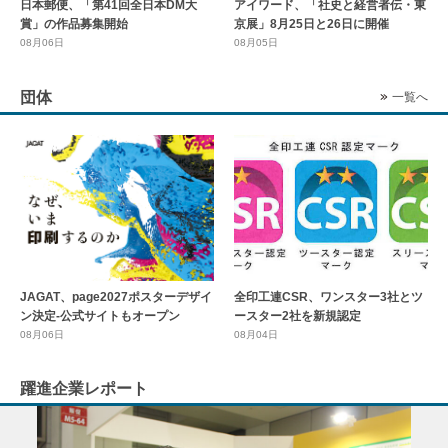
日本郵便、「第41回全日本DM大
アイワード、「社史と経営者伝・東
賞」の作品募集開始
京展」8月25日と26日に開催
08月06日
08月05日
団体
一覧へ
全印工連CSR、ワンスター3社とツ
JAGAT、page2027ポスターデザイ
ースター2社を新規認定
ン決定-公式サイトもオープン
08月04日
08月06日
躍進企業レポート