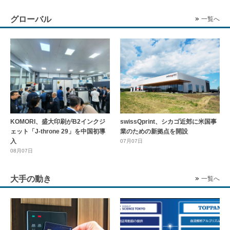
グローバル
一覧へ
KOMORI、盛大印刷がB2インクジ
swissQprint、シカゴ近郊に⽶国事
ェット「J-throne 29」を中国初導
業のための新拠点を開設
入
07月07日
08月07日
大手の動き
一覧へ