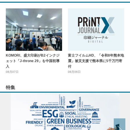
KOMORI、盛大印刷がB2インクジ
富士フイルムHD、「令和8年熊本地
ェット「J-throne 29」を中国初導
震」被災支援で熊本県に5千万円寄
入
付
08月07日
08月06日
特集