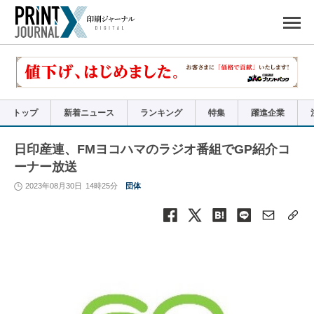
ペ
ー
ジ
の
先
頭
で
す
コ
ン
テ
ン
ツ
エ
リ
ア
トップ
新着ニュース
ランキング
特集
躍進企業
へ
ナ
ビ
ゲ
ー
日印産連、FMヨコハマのラジオ番組でGP紹介コ
シ
ョ
ーナー放送
ン
へ
2023年08月30日
14時25分
団体