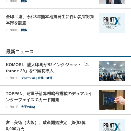
08月03日
団体
全印工連、令和8年熊本地震発生に伴い災害対策
本部を設置
08月03日
団体
最新ニュース
KOMORI、盛大印刷がB2インクジェット「J-
throne 29」を中国初導入
08月07日
グローバル
企業・経営
TOPPAN、耐量子計算機暗号搭載のデュアルイ
ンターフェイスICカード開発
08月07日
大手の動き
富士美術（大阪）、破産開始決定 - 負債2億
6,000万円