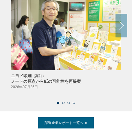
ニヨド印刷
サン
（高知）
ノートの原点から紙の可能性を再提案
特色か
導入
2026年07月25日
2026
躍進企業レポート一覧へ