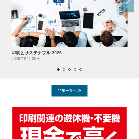
印刷とサステナブル 2026
パッ
2026年07月25日
2026
特集一覧へ