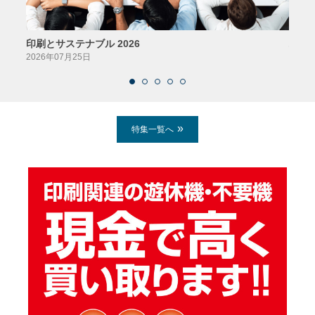
印刷とサステナブル 2026
パッ
2026年07月25日
2026
特集一覧へ