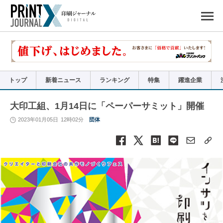
ペ
ー
ジ
の
先
頭
で
す
コ
ン
テ
ン
ツ
エ
リ
ア
トップ
新着ニュース
ランキング
特集
躍進企業
へ
ナ
ビ
ゲ
ー
大印工組、1月14日に「ペーパーサミット」開催
シ
ョ
ン
2023年01月05日
12時02分
団体
へ