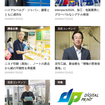
ハイデルベルグ・ジャパン、顧客と
interpack2026、加工・包装業界に
ともに成功を
グローバルなシグナル発信
2026年07月25日
2026年07月25日
躍進企業
注目コンテンツ
ニヨド印刷（高知）、ノートの原点
京印工組、新会館を「情報の受発信
から紙の可能性を再提案
基地」に
2026年07月25日
2026年07月25日
注目コンテンツ
特集