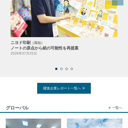
ニヨド印刷
サン
（高知）
ノートの原点から紙の可能性を再提案
特色か
導入
2026年07月25日
2026
躍進企業レポート一覧へ
グローバル
一覧へ