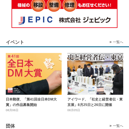
イベント
一覧へ
日本郵便、「第41回全日本DM大
アイワード、「社史と経営者伝・東
賞」の作品募集開始
京展」8月25日と26日に開催
08月06日
08月05日
団体
一覧へ