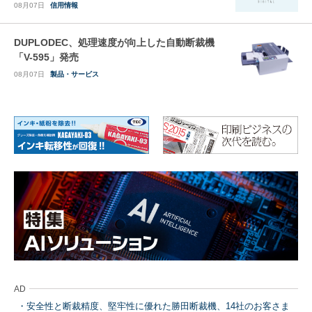
08月07日
信用情報
DUPLODEC、処理速度が向上した自動断裁機
「V-595」発売
08月07日
製品・サービス
AD
安全性と断裁精度、堅牢性に優れた勝田断裁機、14社のお客さま