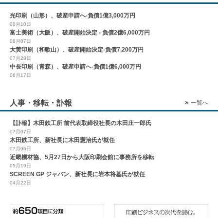
光印刷（山形）、破産申請へ-負債1億3,000万円
08月10日
富士美術（大阪）、破産開始決定 - 負債2億6,000万円
08月07日
大黄印刷（和歌山）、破産開始決定-負債7,200万円
07月28日
中長印刷（青森）、破産申請へ-負債1億6,000万円
06月17日
人事・移転・訃報
一覧へ
【訃報】木田鉄工所 前代表取締役社長の木田庄一郎氏
07月07日
木田鉄工所、新社長に木田憲治氏が就任
07月06日
近畿機材協、5月27日から大阪印刷会館に事務所を移転
05月19日
SCREEN GP ジャパン、新社長に岩本将基氏が就任
04月22日