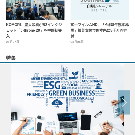
KOMORI、盛大印刷がB2インクジ
富士フイルムHD、「令和8年熊本地
ェット「J-throne 29」を中国初導
震」被災支援で熊本県に5千万円寄
入
付
08月07日
08月06日
特集