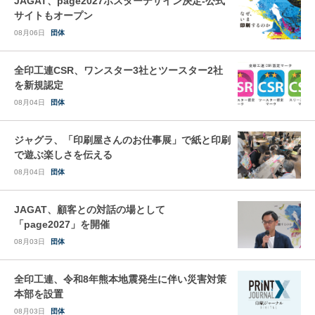
JAGAT、page2027ポスターデザイン決定-公式
サイトもオープン
08月06日
団体
全印工連CSR、ワンスター3社とツースター2社
を新規認定
08月04日
団体
ジャグラ、「印刷屋さんのお仕事展」で紙と印刷
で遊ぶ楽しさを伝える
08月04日
団体
JAGAT、顧客との対話の場として
「page2027」を開催
08月03日
団体
全印工連、令和8年熊本地震発生に伴い災害対策
本部を設置
08月03日
団体