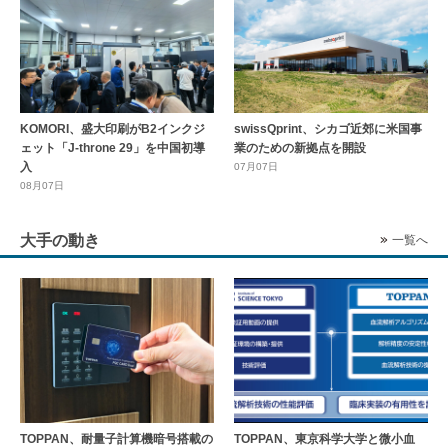
KOMORI、盛大印刷がB2インクジ
swissQprint、シカゴ近郊に⽶国事
ェット「J-throne 29」を中国初導
業のための新拠点を開設
入
07月07日
08月07日
大手の動き
一覧へ
TOPPAN、耐量子計算機暗号搭載の
TOPPAN、東京科学大学と微小血