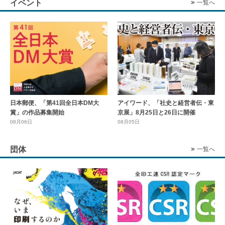
イベント
一覧へ
日本郵便、「第41回全日本DM大
アイワード、「社史と経営者伝・東
賞」の作品募集開始
京展」8月25日と26日に開催
08月06日
08月05日
団体
一覧へ