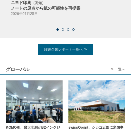
ニヨド印刷
サン
（高知）
ノートの原点から紙の可能性を再提案
特色か
導入
2026年07月25日
2026
躍進企業レポート一覧へ
グローバル
一覧へ
KOMORI、盛大印刷がB2インクジ
swissQprint、シカゴ近郊に⽶国事