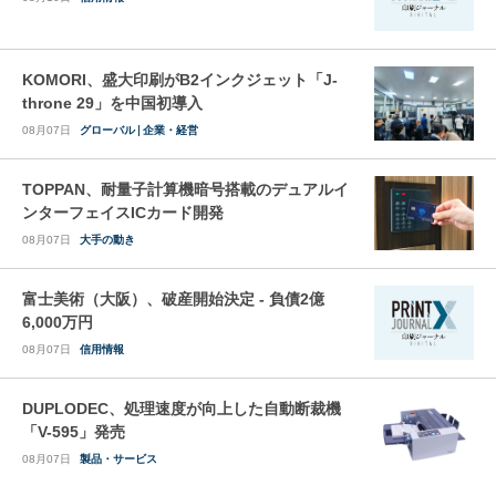
KOMORI、盛大印刷がB2インクジェット「J-
throne 29」を中国初導入
08月07日
グローバル
企業・経営
TOPPAN、耐量子計算機暗号搭載のデュアルイ
ンターフェイスICカード開発
08月07日
大手の動き
富士美術（大阪）、破産開始決定 - 負債2億
6,000万円
08月07日
信用情報
DUPLODEC、処理速度が向上した自動断裁機
「V-595」発売
08月07日
製品・サービス