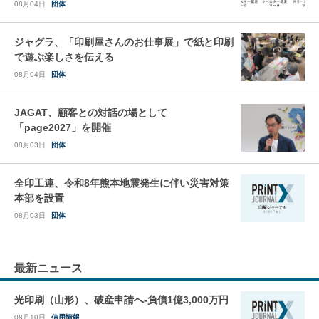
08月04日
団体
ジャグラ、「印刷屋さんのお仕事展」で紙と印刷
で遊ぶ楽しさを伝える
08月04日
団体
JAGAT、顧客との対話の場として
「page2027」を開催
08月03日
団体
全印工連、令和8年熊本地震発生に伴い災害対策
本部を設置
08月03日
団体
最新ニュース
光印刷（山形）、破産申請へ-負債1億3,000万円
08月10日
信用情報