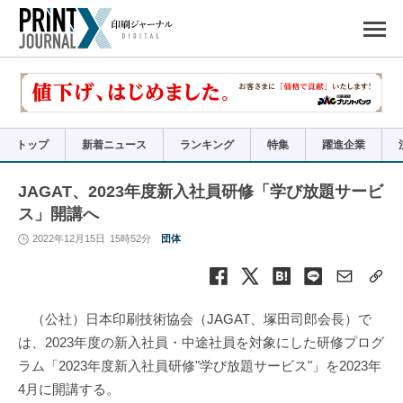
ペ
ー
ジ
の
先
頭
で
す
コ
ン
テ
ン
ツ
エ
リ
ア
トップ
新着ニュース
ランキング
特集
躍進企業
へ
ナ
ビ
ゲ
ー
JAGAT、2023年度新入社員研修「学び放題サービ
シ
ョ
ス」開講へ
ン
へ
2022年12月15日
15時52分
団体
（公社）日本印刷技術協会（JAGAT、塚田司郎会長）で
は、2023年度の新入社員・中途社員を対象にした研修プログ
ラム「2023年度新入社員研修"学び放題サービス"」を2023年
4月に開講する。