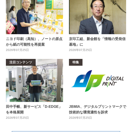
ニヨド印刷（高知）、ノートの原点
京印工組、新会館を「情報の受発信
から紙の可能性を再提案
基地」に
2026年07月25日
2026年07月25日
注目コンテンツ
特集
田中手帳、新サービス「D-EDGE」
JBMIA、デジタルプリントマークで
を本格展開
技術的な環境適性を訴求
2026年07月25日
2026年07月25日