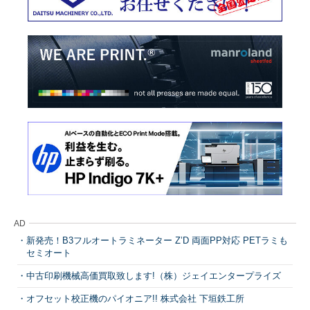
AD
新発売！B3フルオートラミネーター Z’D 両面PP対応 PETラミも
セミオート
中古印刷機械高価買取致します!（株）ジェイエンタープライズ
オフセット校正機のパイオニア!! 株式会社 下垣鉄工所