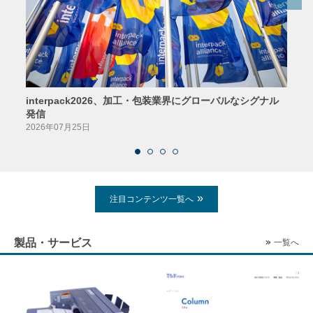
interpack2026、加工・包装業界にグローバルなシグナル
京印
発信
2026
2026年07月25日
注目コンテンツ一覧へ
製品・サービス
一覧へ