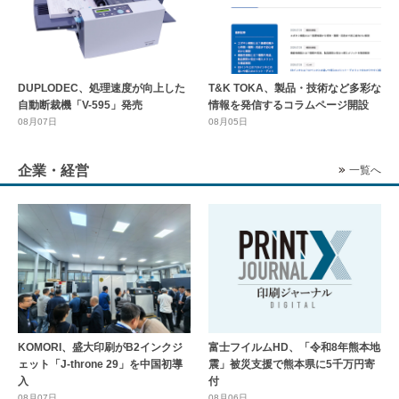
DUPLODEC、処理速度が向上した
T&K TOKA、製品・技術など多彩な
自動断裁機「V-595」発売
情報を発信するコラムページ開設
08月07日
08月05日
企業・経営
一覧へ
KOMORI、盛大印刷がB2インクジ
富士フイルムHD、「令和8年熊本地
ェット「J-throne 29」を中国初導
震」被災支援で熊本県に5千万円寄
入
付
08月07日
08月06日