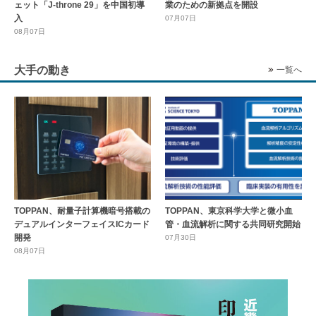
ェット「J-throne 29」を中国初導
業のための新拠点を開設
入
07月07日
08月07日
大手の動き
一覧へ
TOPPAN、耐量子計算機暗号搭載の
TOPPAN、東京科学大学と微小血
デュアルインターフェイスICカード
管・血流解析に関する共同研究開始
開発
07月30日
08月07日