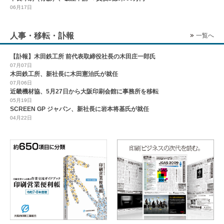
06月17日
人事・移転・訃報
一覧へ
【訃報】木田鉄工所 前代表取締役社長の木田庄一郎氏
07月07日
木田鉄工所、新社長に木田憲治氏が就任
07月06日
近畿機材協、5月27日から大阪印刷会館に事務所を移転
05月19日
SCREEN GP ジャパン、新社長に岩本将基氏が就任
04月22日