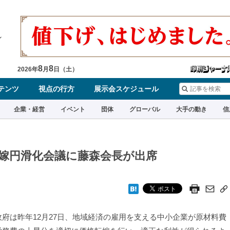
8
8
2026
年
月
日（
土
）
テンツ
視点の行方
展示会スケジュール
企業・経営
イベント
団体
グローバル
大手の動き
信
嫁円滑化会議に藤森会長が出席
府は昨年12月27日、地域経済の雇用を支える中小企業が原材料費