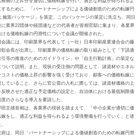
労務費の上昇分を適切に価格転嫁を行い、適正な利益が得られるよ
にするために、「パートナーシップによる価値創造のための転嫁円
化 施策パッケージ」を策定。このパッケージの策定に先立ち、同日
後に業界22団体や経団連などの代表者が首相官邸に集まり、各業界
おける価格転嫁の円滑性について会議が開催された。
会議には、印刷業界を代表して（一社）日本印刷産業連合会の藤
康彰会長が出席し、印刷業界の価格転嫁の取り組みとして「下請適
取引等の推進のためのガイドライン」や「自主行動計画」の策定な
について説明。また、現状の受注側の問題として、諸資材やエネル
ーコストの価格上昇の影響を強く受けており、顧客への価格転嫁に
慮していること、さらに官公需の入札に際しては、諸資材価格の上
を反映させた適正な予定価格の設定と、自治体における最低制限価
制度のさらなる導入を要請した。
田文雄首相は、各業界の現状を踏まえて、「中小企業が適切に価
転嫁をし、適正な利益を得られるよう環境整備を行っていく」と述
た。
府は、同日「パートナーシップによる価値創造のための転嫁円滑