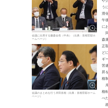
や
う
滑
午
に
同
会議に出席する藤森会長（中央）（出典：首相官邸ホ
ームページ）
森
正
ど
ギ
苦
昇
格
岸
格
会議のまとめを行う岸田首相（出典：首相官邸ホーム
ページ）
べ
政