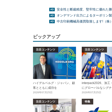
安全性と断裁精度、堅牢性に優れた勝
オンデマンド出力によるターポリン製
中古印刷機械高価買取致します!（株
ピックアップ
注目コンテンツ
注目コンテンツ
ハイデルベルグ・ジャパン、顧
interpack2026、
客とともに成功を
にグローバルなシグナ
2026年07月25日
2026年07月25日
注目コンテンツ
特集