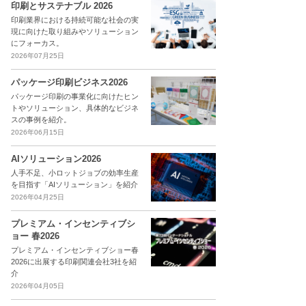
印刷とサステナブル 2026
印刷業界における持続可能な社会の実
現に向けた取り組みやソリューション
にフォーカス。
2026年07月25日
パッケージ印刷ビジネス2026
パッケージ印刷の事業化に向けたヒン
トやソリューション、具体的なビジネ
スの事例を紹介。
2026年06月15日
AIソリューション2026
人手不足、小ロットジョブの効率生産
を目指す「AIソリューション」を紹介
2026年04月25日
プレミアム・インセンティブシ
ョー 春2026
プレミアム・インセンティブショー春
2026に出展する印刷関連会社3社を紹
介
2026年04月05日