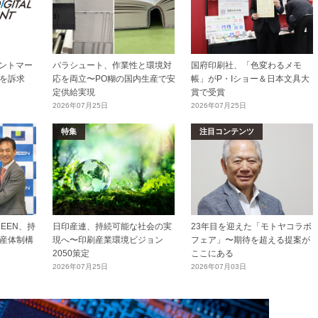
リントマー
パラシュート、作業性と環境対
国府印刷社、「色変わるメモ
を訴求
応を両立〜PO糊の国内生産で安
帳」がP・Iショー＆日本文具大
定供給実現
賞で受賞
2026年07月25日
2026年07月25日
特集
注目コンテンツ
EEN、持
日印産連、持続可能な社会の実
23年目を迎えた「モトヤコラボ
産体制構
現へ〜印刷産業環境ビジョン
フェア」〜期待を超える提案が
2050策定
ここにある
2026年07月25日
2026年07月03日