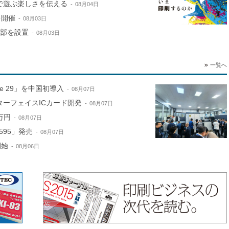
で遊ぶ楽しさを伝える
08月04日
を開催
08月03日
本部を設置
08月03日
一覧へ
ne 29」を中国初導入
08月07日
ターフェイスICカード開発
08月07日
万円
08月07日
595」発売
08月07日
開始
08月06日