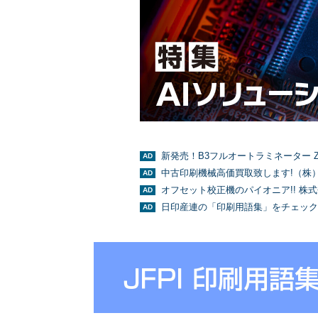
新発売！B3フルオートラミネーター Z
中古印刷機械高価買取致します!（株
オフセット校正機のパイオニア!! 株
日印産連の「印刷用語集」をチェック