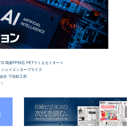
’D 両面PP対応 PETラミもセミオート
）ジェイエンタープライズ
式会社 下垣鉄工所
！