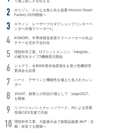
で遊ぶ楽しさを伝える
ホリゾン、さらなる無人化を提案-Horizon Smart
Factory 2026開催へ
キヤノン、レーザープロダクションプリンターベ
ンダー評価でリーダーに
KOMORI、半導体製造装置チラーメーカーの丸山
チラーを完全子会社化
理想科学工業、IJプリントエンジン「Integlide」
の横方向タイプ2機種受注開始
ジャグラ、令和8年熊本地震発生を受け危機管理
委員会を設置
ハート、デザインと機能性を備えた名入れカレン
ダー
JAGAT、顧客との対話の場として「page2027」
を開催
リコージャパンとナレッジワーク、AIによる営業
現場のDX支援で共創
理想科学工業、大阪展示会で新製品披露-神戸・京
都・奈良でも開催へ