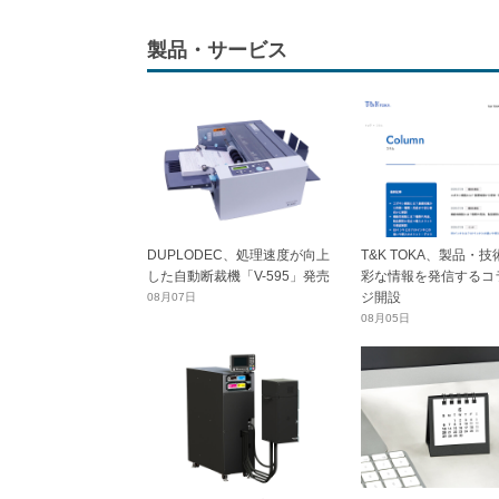
製品・サービス
DUPLODEC、処理速度が向上
T&K TOKA、製品・
した自動断裁機「V-595」発売
彩な情報を発信するコ
ジ開設
08月07日
08月05日