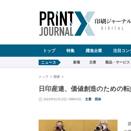
ペ
ー
ジ
の
先
頭
で
す
コ
ン
テ
ン
ツ
エ
リ
ア
へ
トップ
特集
躍進企業
注目コン
ナ
ビ
ゲ
ー
ニュース
新着
主要
製品・サービス
シ
ョ
ン
へ
トップ
団体
日印産連、価値創造のための転
2022年01月12日
09時43分
主要
団体
政