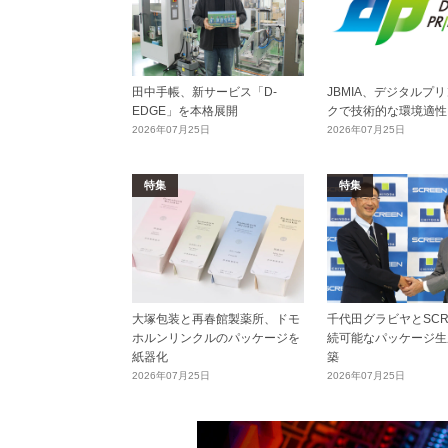
田中手帳、新サービス「D-
JBMIA、デジタルプ
EDGE」を本格展開
クで技術的な環境適性
2026年07月25日
2026年07月25日
特集
特集
大塚包装と再春館製薬所、ドモ
千代田グラビヤとSCR
ホルンリンクルのパッケージを
続可能なパッケージ生
紙器化
築
2026年07月25日
2026年07月25日