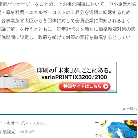
 施策パッケージ」をまとめ、その後の閣議において、中小企業が労
費・原材料費・エネルギーコストの上昇分を適切に転嫁するため
、各事業所管大臣から各団体に対して会員企業に周知されるよう
閣議了解」を行うとともに、毎年1〜3月を新たに価格転嫁対策の集
実施期間に設定し、政府を挙げて対策の実行を徹底するとしてい
。
一覧へ
サイトもオープン
08月06日
新規認定
08月04日