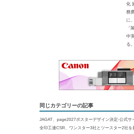
化
務
に
「
中
る
同じカテゴリーの記事
JAGAT、page2027ポスターデザイン決定-公式
全印工連CSR、ワンスター3社とツースター2社を