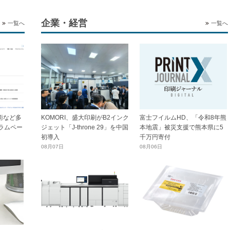
企業・経営
一覧へ
一覧へ
技術など多
KOMORI、盛大印刷がB2インク
富士フイルムHD、「令和8年熊
ラムペー
ジェット「J-throne 29」を中国
本地震」被災支援で熊本県に5
初導入
千万円寄付
08月07日
08月06日