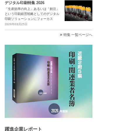
デジタル印刷特集 2026
「生産効率の向上」あるいは「創注」
という印刷経営戦略としてのデジタル
印刷ソリューションにフォーカス
2026年03月25日
特集 一覧ページへ
躍進企業レポート