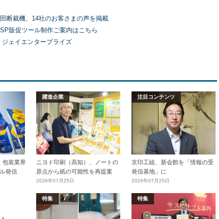
田断裁機、14社のお客さまの声を掲載
SP販促ツール制作ご案内はこちら
）ジェイエンタープライズ
躍進企業
注目コンテンツ
加工・包装業界
ニヨド印刷（高知）、ノートの
京印工組、新会館を「情報の受
ル発信
原点から紙の可能性を再提案
発信基地」に
2026年07月25日
2026年07月25日
特集
特集