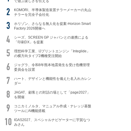
で遊ぶ楽しさを伝える
KOMORI、半導体製造装置チラーメーカーの丸山
チラーを完全子会社化
ホリゾン、さらなる無人化を提案-Horizon Smart
Factory 2026開催へ
シーズ、SCREEN GP ジャパンとの連携による
「印刷DX」を提案
理想科学工業、IJプリントエンジン「Integlide」
の横方向タイプ2機種受注開始
ジャグラ、令和8年熊本地震発生を受け危機管理
委員会を設置
ハート、デザインと機能性を備えた名入れカレン
ダー
JAGAT、顧客との対話の場として「page2027」
を開催
コニカミノルタ、マニュアル作成・ナレッジ基盤
ツールにAI機能搭載
IGAS2027、スペシャルナビゲーターに宇賀なつ
みさん