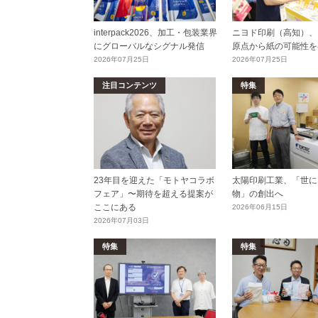
interpack2026、加工・包装業界
ニヨド印刷（高知）、
にグローバルなシグナル発信
原点から紙の可能性を
2026年07月25日
2026年07月25日
注目コンテンツ
特集
23年目を迎えた「モトヤコラボ
太陽印刷工業、「世に
フェア」〜期待を超える提案が
物」の創出へ
ここにある
2026年06月15日
2026年07月03日
特集
特集