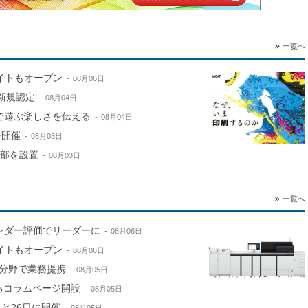
一覧へ
サイトもオープン
08月06日
新規認定
08月04日
で遊ぶ楽しさを伝える
08月04日
を開催
08月03日
本部を設置
08月03日
一覧へ
ンダー評価でリーダーに
08月06日
サイトもオープン
08月06日
分野で業務提携
08月05日
するコラムページ開設
08月05日
と26日に開催