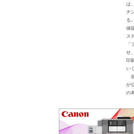
は
チ
る
値
ス
「
せ
印
い
全
が
の