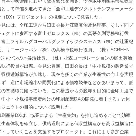
、日本印刷会館において記者会見を開き、令和版印刷産業構造改善
業として準備を進めてきた「全印工連デジタルトランフォーメーシ
ン（DX）プロジェクト」の概要について発表した。
見には、全印工連から臼田会長と江森克治常務理事、そして同プ
ジェクトに参画する富士ゼロックス（株）の真茅久則専務執行役
、富士フイルムグローバルグラフィックシステムズ（株）の辻重紀
長、リコージャパン（株）の髙橋卓也執行役員、（株）SCREEN
P ジャパンの木谷活社長、（株）小森コーポレーションの梶田英治
務執行役員が出席。会見の冒頭、臼田会長は「中小規模の製造業で
、収穫逓減構造が加速し、現在も多くの企業が生産性の向上を実現
きず、逆に市場縮小や同質化による価格競争などがあいまって、低
益の悪循環に陥っている。この構造からの脱却を目的に全印工連で
、中小・小規模事業者向けの印刷産業DXの開発に着手する」と同
ロジェクトの目的について説明した。
刷産業DXは、協業による「生産集約」を推し進めることで効率
な生産体制を確立し、供給過剰による低収益構造から高収益構造に
フトしていくことを支援するプロジェクト。これにより参加企業