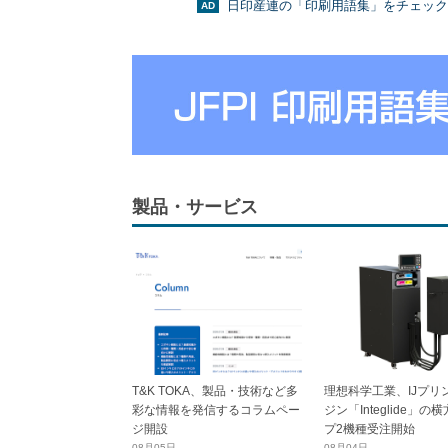
日印産連の「印刷用語集」をチェック
製品・サービス
T&K TOKA、製品・技術など多
理想科学工業、IJプリ
彩な情報を発信するコラムペー
ジン「Integlide」の
ジ開設
プ2機種受注開始
08月05日
08月04日