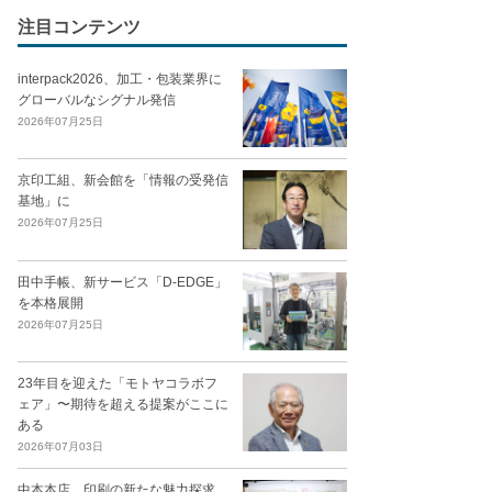
注目コンテンツ
interpack2026、加工・包装業界に
グローバルなシグナル発信
2026年07月25日
京印工組、新会館を「情報の受発信
基地」に
2026年07月25日
田中手帳、新サービス「D-EDGE」
を本格展開
2026年07月25日
23年目を迎えた「モトヤコラボフ
ェア」〜期待を超える提案がここに
ある
2026年07月03日
中本本店、印刷の新たな魅力探求