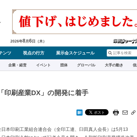
8
6
2026
年
月
日（
木
）
テンツ
視点の行方
展示会スケジュール
企業・経営
イベント
団体
グローバル
大手の動き
信
「印刷産業DX」の開発に着手
日本印刷工業組合連合会（全印工連、臼田真人会長）は5月13