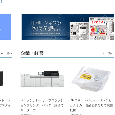
！
企業・経営
一覧へ
一覧へ
ントエン
キヤノン、レーザープロダクシ
RNスマートパッケージングと
横方向タイ
ョンプリンターベンダー評価で
カナオカ、食品包装分野で業務
リーダーに
提携
08月06日
08月05日