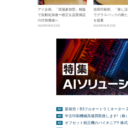
アイ企画、「現場参加型」検版
吉田印刷所、「推し活E
で自動化加速〜校正を品質保証
でグラスパックの新た
の付加価値へ
を提案
2026年06月15日
2026年06月15日
新発売！B3フルオートラミネーター Z
中古印刷機械高価買取致します!（株
オフセット校正機のパイオニア!! 株