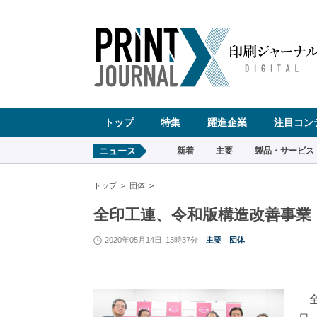
ペ
ー
ジ
の
先
頭
で
す
コ
ン
テ
ン
ツ
エ
リ
ア
へ
トップ
特集
躍進企業
注目コン
ナ
ビ
ゲ
ー
ニュース
新着
主要
製品・サービス
シ
ョ
ン
へ
トップ
団体
全印工連、令和版構造改善事業
2020年05月14日
13時37分
主要
団体
全