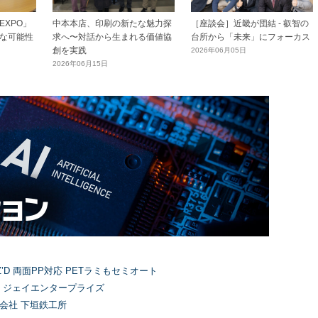
XPO」
中本本店、印刷の新たな魅力探
［座談会］近畿が団結 - 叡智の
な可能性
求へ〜対話から生まれる価値協
台所から「未来」にフォーカス
創を実践
2026年06月05日
2026年06月15日
’D 両面PP対応 PETラミもセミオート
）ジェイエンタープライズ
式会社 下垣鉄工所