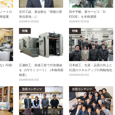
ノートの
京印工組、新会館を「情報の受
田中手帳、新サービス「D-
再提案
発信基地」に
EDGE」を本格展開
2026年07月25日
2026年07月25日
特集
特集
ない印刷
広瀬鉄工、前後工程で付加価値
日本紙工、生産・品質の向上と
を［UVラミコート］［本格両面
社員のスキルアップの両軸強化
検査］
2026年06月15日
2026年06月15日
注目コンテンツ
注目コンテンツ