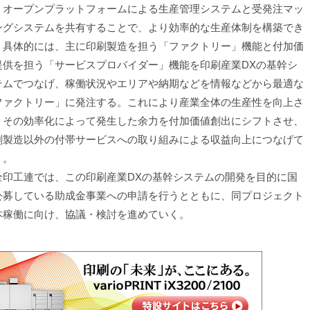
、オープンプラットフォームによる生産管理システムと受発注マッ
ングシステムを共有することで、より効率的な生産体制を構築でき
。具体的には、主に印刷製造を担う「ファクトリー」機能と付加価
提供を担う「サービスプロバイダー」機能を印刷産業DXの基幹シ
テムでつなげ、稼働状況やエリアや納期などを情報などから最適な
ファクトリー」に発注する。これにより産業全体の生産性を向上さ
、その効率化によって発生した余力を付加価値創出にシフトさせ、
刷製造以外の付帯サービスへの取り組みによる収益向上につなげて
く。
印工連では、この印刷産業DXの基幹システムの開発を目的に国
公募している助成金事業への申請を行うとともに、同プロジェクト
本稼働に向け、協議・検討を進めていく。