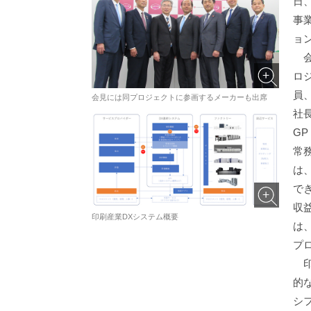
日
事
ョ
会
ロ
員
会見には同プロジェクトに参画するメーカーも出席
社
G
常
は
で
収
印刷産業DXシステム概要
は
プ
印
的
シ