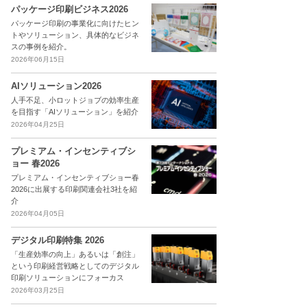
パッケージ印刷ビジネス2026
パッケージ印刷の事業化に向けたヒン
トやソリューション、具体的なビジネ
スの事例を紹介。
2026年06月15日
AIソリューション2026
人手不足、小ロットジョブの効率生産
を目指す「AIソリューション」を紹介
2026年04月25日
プレミアム・インセンティブシ
ョー 春2026
プレミアム・インセンティブショー春
2026に出展する印刷関連会社3社を紹
介
2026年04月05日
デジタル印刷特集 2026
「生産効率の向上」あるいは「創注」
という印刷経営戦略としてのデジタル
印刷ソリューションにフォーカス
2026年03月25日