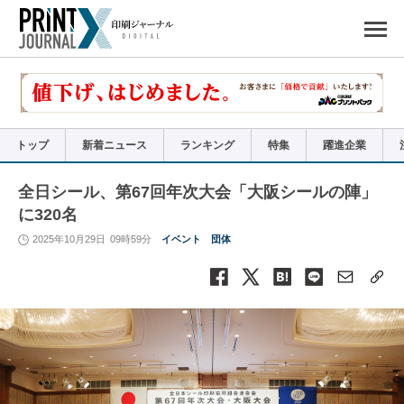
ペ
ー
ジ
の
先
頭
で
す
コ
ン
テ
ン
ツ
エ
リ
ア
トップ
新着ニュース
ランキング
特集
躍進企業
へ
ナ
ビ
ゲ
ー
全日シール、第67回年次大会「大阪シールの陣」
シ
ョ
に320名
ン
へ
2025年10月29日
09時59分
イベント
団体