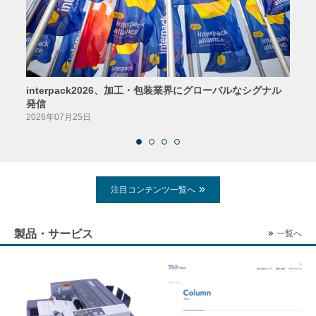
interpack2026、加工・包装業界にグローバルなシグナル
京印
発信
2026
2026年07月25日
注目コンテンツ一覧へ
製品・サービス
一覧へ