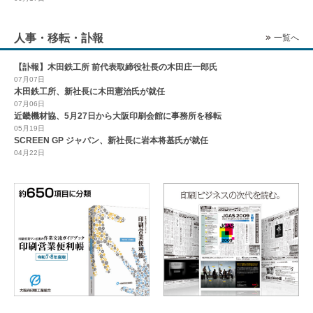
人事・移転・訃報
一覧へ
【訃報】木田鉄工所 前代表取締役社長の木田庄一郎氏
07月07日
木田鉄工所、新社長に木田憲治氏が就任
07月06日
近畿機材協、5月27日から大阪印刷会館に事務所を移転
05月19日
SCREEN GP ジャパン、新社長に岩本将基氏が就任
04月22日