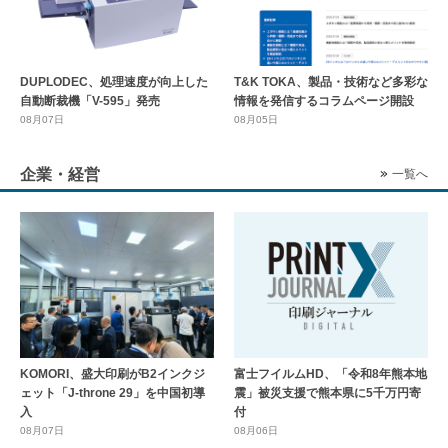
DUPLODEC、処理速度が向上した
T&K TOKA、製品・技術など多彩な
自動断裁機「V-595」発売
情報を発信するコラムページ開設
08月07日
08月05日
企業・経営
一覧へ
KOMORI、盛大印刷がB2インクジ
富士フイルムHD、「令和8年熊本地
ェット「J-throne 29」を中国初導
震」被災支援で熊本県に5千万円寄
入
付
08月07日
08月06日