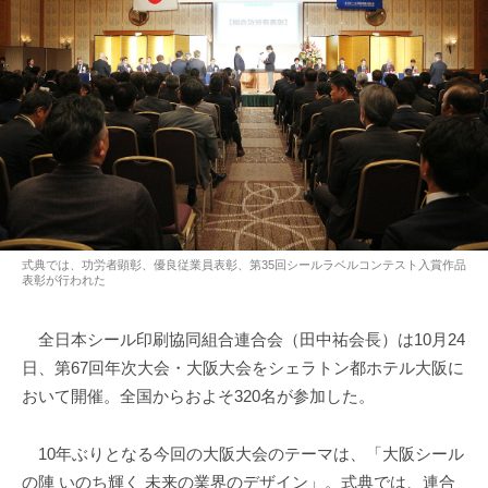
式典では、功労者顕彰、優良従業員表彰、第35回シールラベルコンテスト入賞作品
表彰が行われた
全日本シール印刷協同組合連合会（田中祐会長）は10月24
日、第67回年次大会・大阪大会をシェラトン都ホテル大阪に
おいて開催。全国からおよそ320名が参加した。
10年ぶりとなる今回の大阪大会のテーマは、「大阪シール
の陣 いのち輝く 未来の業界のデザイン」。式典では、連合