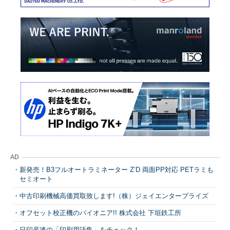
AD
新発売！B3フルオートラミネーター Z’D 両面PP対応 PETラミも
セミオート
中古印刷機械高価買取致します!（株）ジェイエンタープライズ
オフセット校正機のパイオニア!! 株式会社 下垣鉄工所
日印産連の「印刷用語集」をチェック！