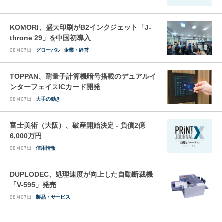
KOMORI、盛大印刷がB2インクジェット「J-
throne 29」を中国初導入
08月07日
グローバル
企業・経営
TOPPAN、耐量子計算機暗号搭載のデュアルイ
ンターフェイスICカード開発
08月07日
大手の動き
富士美術（大阪）、破産開始決定 - 負債2億
6,000万円
08月07日
信用情報
DUPLODEC、処理速度が向上した自動断裁機
「V-595」発売
08月07日
製品・サービス