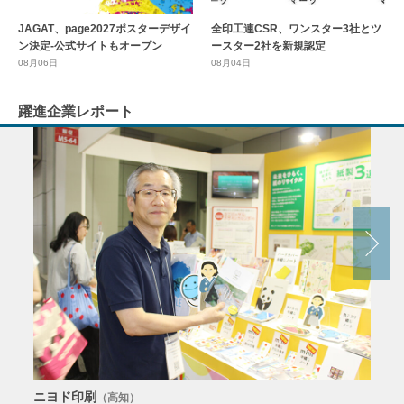
全印工連CSR、ワンスター3社とツ
JAGAT、page2027ポスターデザイ
ースター2社を新規認定
ン決定-公式サイトもオープン
08月04日
08月06日
躍進企業レポート
ニヨド印刷
サン
（高知）