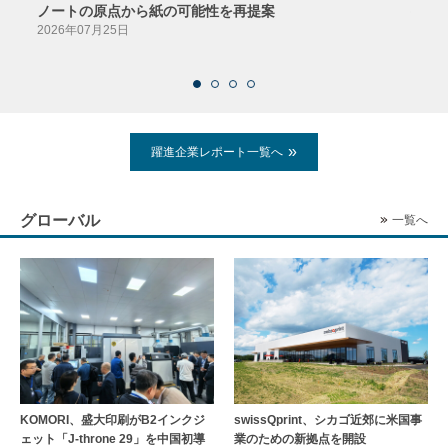
ノートの原点から紙の可能性を再提案
特色か
導入
2026年07月25日
2026
躍進企業レポート一覧へ
グローバル
一覧へ
KOMORI、盛大印刷がB2インクジ
swissQprint、シカゴ近郊に⽶国事
ェット「J-throne 29」を中国初導
業のための新拠点を開設