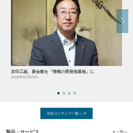
京印工組、新会館を「情報の受発信基地」に
田中
2026年07月25日
2026
注目コンテンツ一覧へ
製品・サービス
一覧へ