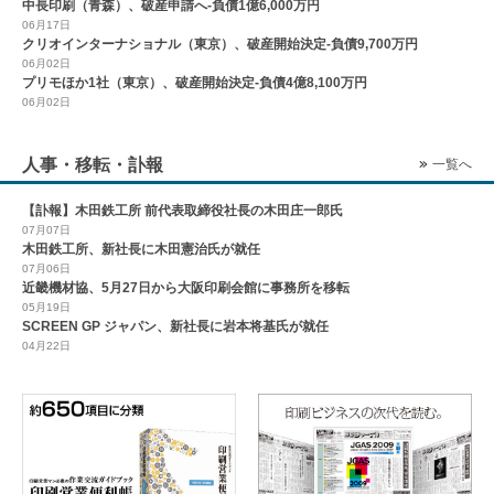
中長印刷（青森）、破産申請へ-負債1億6,000万円
06月17日
クリオインターナショナル（東京）、破産開始決定-負債9,700万円
06月02日
プリモほか1社（東京）、破産開始決定-負債4億8,100万円
06月02日
人事・移転・訃報
一覧へ
【訃報】木田鉄工所 前代表取締役社長の木田庄一郎氏
07月07日
木田鉄工所、新社長に木田憲治氏が就任
07月06日
近畿機材協、5月27日から大阪印刷会館に事務所を移転
05月19日
SCREEN GP ジャパン、新社長に岩本将基氏が就任
04月22日