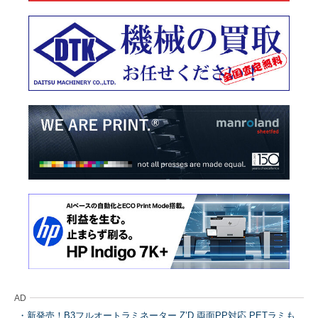
AD
新発売！B3フルオートラミネーター Z’D 両面PP対応 PETラミも