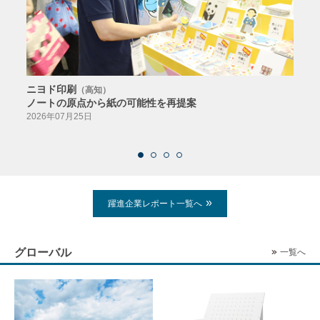
ニヨド印刷
サン
（高知）
ノートの原点から紙の可能性を再提案
特色か
導入
2026年07月25日
2026
躍進企業レポート一覧へ
グローバル
一覧へ