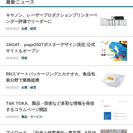
最新ニュース
キヤノン、レーザープロダクションプリンターベ
ンダー評価でリーダーに
08月06日
企業・経営
JAGAT、page2027ポスターデザイン決定-公式
サイトもオープン
08月06日
団体
RNスマートパッケージングとカナオカ、食品包
装分野で業務提携
08月05日
企業・経営
T&K TOKA、製品・技術など多彩な情報を発信
するコラムページ開設
08月05日
製品・サービス
アイワード、「社史と経営者伝・東京展」8月25