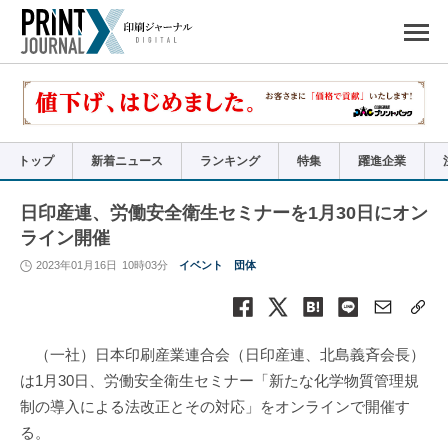
ペ
ー
ジ
の
先
頭
で
す
コ
ン
テ
ン
ツ
エ
リ
ア
トップ
新着ニュース
ランキング
特集
躍進企業
へ
ナ
ビ
ゲ
ー
日印産連、労働安全衛生セミナーを1月30日にオン
シ
ョ
ライン開催
ン
へ
2023年01月16日
10時03分
イベント
団体
（一社）日本印刷産業連合会（日印産連、北島義斉会長）
は1月30日、労働安全衛生セミナー「新たな化学物質管理規
制の導入による法改正とその対応」をオンラインで開催す
る。