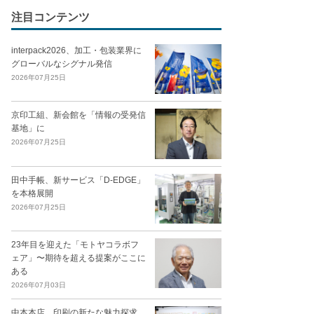
注目コンテンツ
interpack2026、加工・包装業界に
グローバルなシグナル発信
2026年07月25日
京印工組、新会館を「情報の受発信
基地」に
2026年07月25日
田中手帳、新サービス「D-EDGE」
を本格展開
2026年07月25日
23年目を迎えた「モトヤコラボフ
ェア」〜期待を超える提案がここに
ある
2026年07月03日
中本本店、印刷の新たな魅力探求