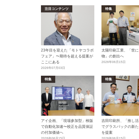
注目コンテンツ
特集
23年目を迎えた「モトヤコラボ
太陽印刷工業、「世に
フェア」〜期待を超える提案が
物」の創出へ
ここにある
2026年06月15日
2026年07月03日
特集
特集
アイ企画、「現場参加型」検版
吉田印刷所、「推し活E
で自動化加速〜校正を品質保証
でグラスパックの新た
の付加価値へ
を提案
2026年06月15日
2026年06月15日