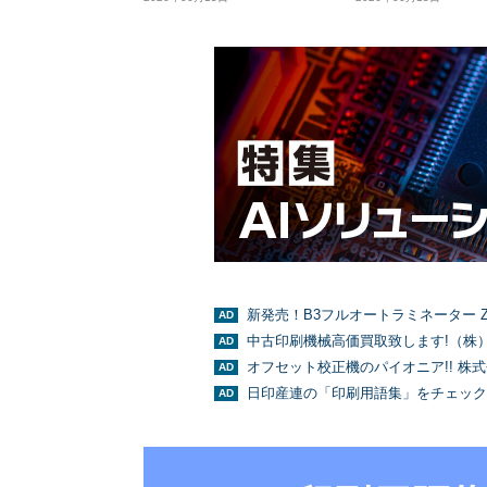
新発売！B3フルオートラミネーター Z
中古印刷機械高価買取致します!（株
オフセット校正機のパイオニア!! 株
日印産連の「印刷用語集」をチェック