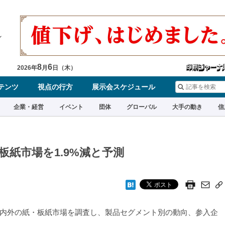
8
6
2026
年
月
日（
木
）
テンツ
視点の行方
展示会スケジュール
企業・経営
イベント
団体
グローバル
大手の動き
信
板紙市場を1.9%減と予測
内外の紙・板紙市場を調査し、製品セグメント別の動向、参入企