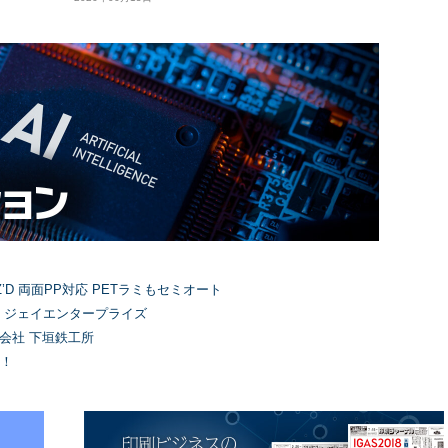
’D 両面PP対応 PETラミもセミオート
）ジェイエンタープライズ
式会社 下垣鉄工所
！