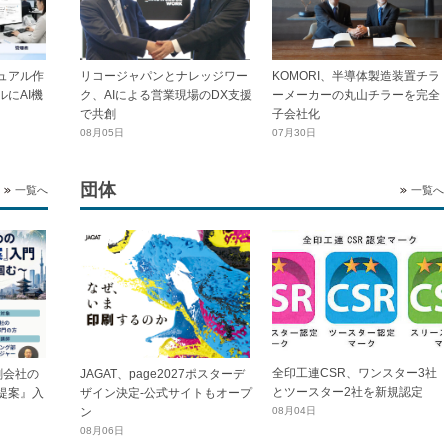
ュアル作
リコージャパンとナレッジワー
KOMORI、半導体製造装置チラ
にAI機
ク、AIによる営業現場のDX支援
ーメーカーの丸山チラーを完全
で共創
子会社化
08月05日
07月30日
団体
一覧へ
一覧へ
全印工連CSR、ワンスター3社
刷会社の
JAGAT、page2027ポスターデ
とツースター2社を新規認定
提案』入
ザイン決定-公式サイトもオープ
ン
08月04日
08月06日