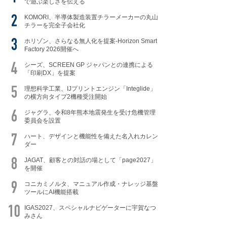
で遊ぶ楽しさを伝える
KOMORI、半導体製造装置チラーメーカーの丸山
チラーを完全子会社化
ホリゾン、さらなる無人化を提案-Horizon Smart
Factory 2026開催へ
シーズ、SCREEN GP ジャパンとの連携による
「印刷DX」を提案
理想科学工業、IJプリントエンジン「Integlide」
の横方向タイプ2機種受注開始
ジャグラ、令和8年熊本地震発生を受け危機管理
委員会を設置
ハート、デザインと機能性を備えた名入れカレン
ダー
JAGAT、顧客との対話の場として「page2027」
を開催
コニカミノルタ、マニュアル作成・ナレッジ基盤
ツールにAI機能搭載
IGAS2027、スペシャルナビゲーターに宇賀なつ
みさん