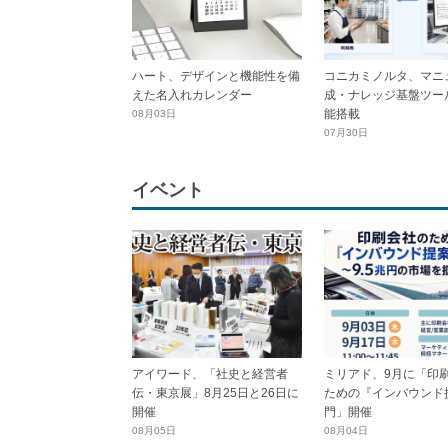
ハート、デザインと機能性を備
コニカミノルタ、マニ
えた名入れカレンダー
成・ナレッジ基盤ツール
能搭載
08月03日
07月30日
イベント
アイワード、「社史と経営者
ミリアド、9月に「印
伝・東京展」8月25日と26日に
ための『インバウンド
開催
門」開催
08月05日
08月04日