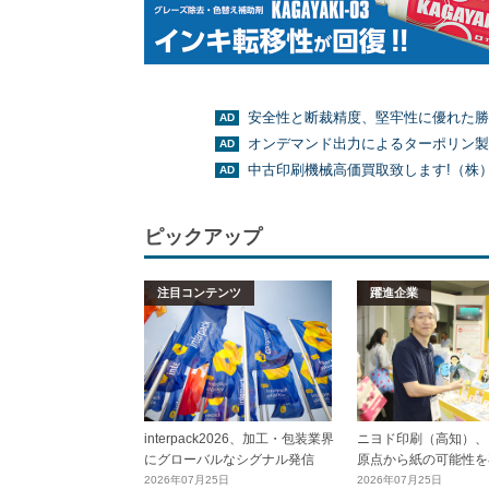
安全性と断裁精度、堅牢性に優れた勝
オンデマンド出力によるターポリン製
中古印刷機械高価買取致します!（株
ピックアップ
注目コンテンツ
躍進企業
interpack2026、加工・包装業界
ニヨド印刷（高知）、
にグローバルなシグナル発信
原点から紙の可能性を
2026年07月25日
2026年07月25日