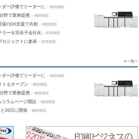
ンダー評価でリーダーに
08月06日
分野で業務提携
08月05日
現場のDX支援で共創
08月05日
山チラーを完全子会社化
07月30日
進プロジェクトに参画
07月30日
一覧へ
ンダー評価でリーダーに
08月06日
サイトもオープン
08月06日
分野で業務提携
08月05日
するコラムページ開設
08月05日
と26日に開催
08月05日