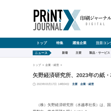
ペ
ー
ジ
の
先
頭
で
す
コ
ン
テ
ン
ツ
エ
リ
ア
へ
トップ
特集
躍進企業
注目コン
ナ
ビ
ゲ
ー
ニュース
新着
主要
製品・サービス
シ
ョ
ン
へ
トップ
企業・経営
矢野経済研究所、2023年の紙・
2023年03月17日
14時04分
主要
企業・経営
（株）矢野経済研究所（水越孝社長）は、国