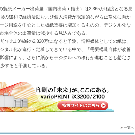
の製紙メーカー出荷量（国内出荷＋輸出）は2,365万t程度となる見
限の緩和で経済活動および個人消費が限定的ながら正常化に向か
ージ用途を中心とした板紙需要は増加するものの、デジタル化な
市場全体の出荷量は減少する見込みである。
年比1.9%減の2,320万tになると予測。情報媒体としての紙は、
ジタル化が進行・定着してきている中で、「需要構造自体が改善
影響により、さらに紙からデジタルへの移行が進むことも想定さ
減少すると予測している。
一覧へ