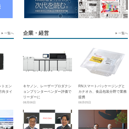
企業・経営
一覧へ
一覧へ
ントエン
キヤノン、レーザープロダクシ
RNスマートパッケージングと
横方向タイ
ョンプリンターベンダー評価で
カナオカ、食品包装分野で業務
リーダーに
提携
08月06日
08月05日