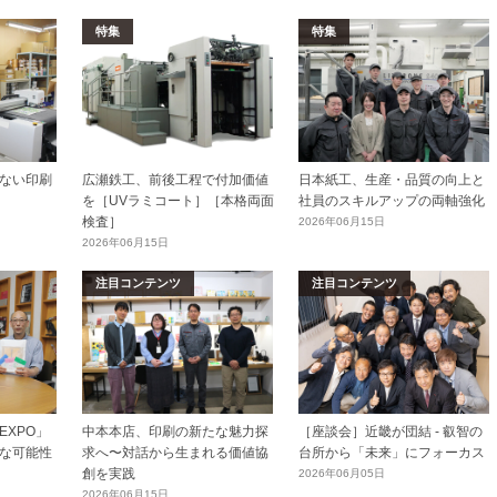
特集
特集
ない印刷
広瀬鉄工、前後工程で付加価値
日本紙工、生産・品質の向上と
を［UVラミコート］［本格両面
社員のスキルアップの両軸強化
検査］
2026年06月15日
2026年06月15日
注目コンテンツ
注目コンテンツ
XPO」
中本本店、印刷の新たな魅力探
［座談会］近畿が団結 - 叡智の
な可能性
求へ〜対話から生まれる価値協
台所から「未来」にフォーカス
創を実践
2026年06月05日
2026年06月15日