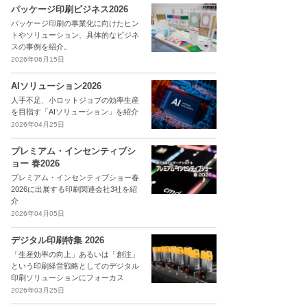
パッケージ印刷ビジネス2026
パッケージ印刷の事業化に向けたヒン
トやソリューション、具体的なビジネ
スの事例を紹介。
2026年06月15日
AIソリューション2026
人手不足、小ロットジョブの効率生産
を目指す「AIソリューション」を紹介
2026年04月25日
プレミアム・インセンティブシ
ョー 春2026
プレミアム・インセンティブショー春
2026に出展する印刷関連会社3社を紹
介
2026年04月05日
デジタル印刷特集 2026
「生産効率の向上」あるいは「創注」
という印刷経営戦略としてのデジタル
印刷ソリューションにフォーカス
2026年03月25日