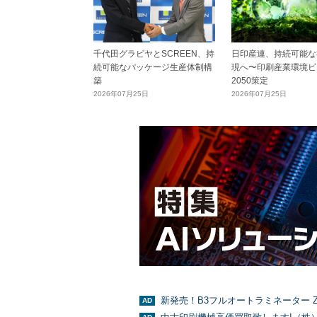
千代田グラビヤとSCREEN、持
日印産連、持続可能な
続可能なパッケージ生産体制構
現へ〜印刷産業環境ビ
築
2050策定
2026年07月25日
2026年07月25日
新発売！B3フルオートラミネーター Z