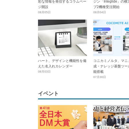
彩な情報を発信するコラムペー
ジン「Integlide」の
ジ開設
プ2機種受注開始
08月05日
08月04日
ハート、デザインと機能性を備
コニカミノルタ、マニ
えた名入れカレンダー
成・ナレッジ基盤ツール
能搭載
08月03日
07月30日
イベント