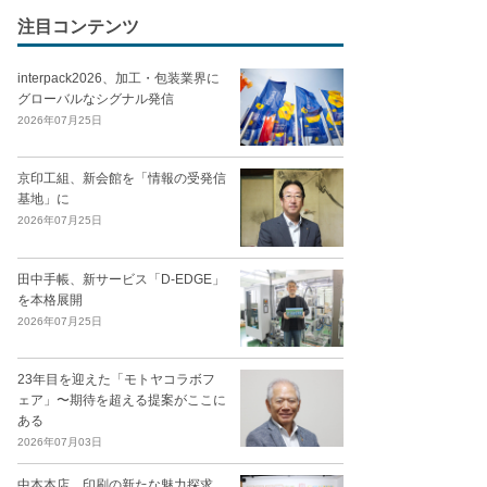
注目コンテンツ
interpack2026、加工・包装業界に
グローバルなシグナル発信
2026年07月25日
京印工組、新会館を「情報の受発信
基地」に
2026年07月25日
田中手帳、新サービス「D-EDGE」
を本格展開
2026年07月25日
23年目を迎えた「モトヤコラボフ
ェア」〜期待を超える提案がここに
ある
2026年07月03日
中本本店、印刷の新たな魅力探求