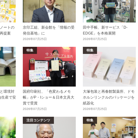
ノートの
京印工組、新会館を「情報の受
田中手帳、新サービス「D-
再提案
発信基地」に
EDGE」を本格展開
2026年07月25日
2026年07月25日
特集
特集
と環境対
国府印刷社、「色変わるメモ
大塚包装と再春館製薬所、ドモ
内生産で安
帳」がP・Iショー＆日本文具大
ホルンリンクルのパッケージを
賞で受賞
紙器化
2026年07月25日
2026年07月25日
注目コンテンツ
特集