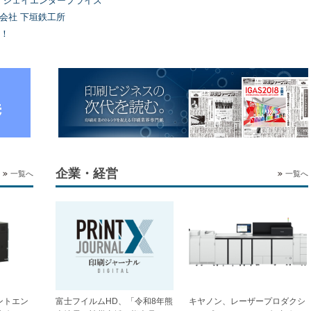
）ジェイエンタープライズ
式会社 下垣鉄工所
！
企業・経営
一覧へ
一覧へ
ントエン
富士フイルムHD、「令和8年熊
キヤノン、レーザープロダクシ