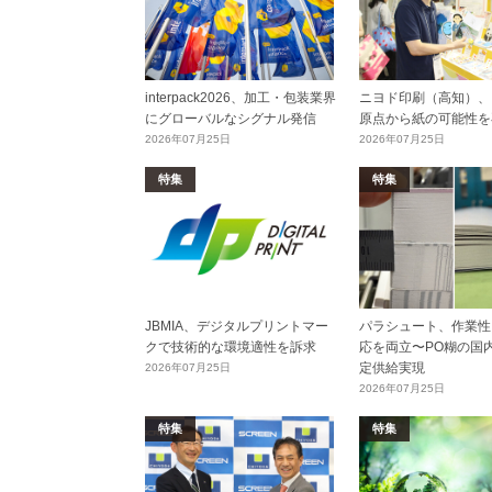
interpack2026、加工・包装業界
ニヨド印刷（高知）、
にグローバルなシグナル発信
原点から紙の可能性を
2026年07月25日
2026年07月25日
特集
特集
JBMIA、デジタルプリントマー
パラシュート、作業性
クで技術的な環境適性を訴求
応を両立〜PO糊の国
定供給実現
2026年07月25日
2026年07月25日
特集
特集