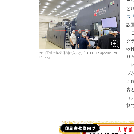
ー
と
ス「
設
こ
グ
軟
大口工場で製造体制に入った「UTECO Sapphire EVO
リ
Press」
ビ
プ
に
客
ョ
制