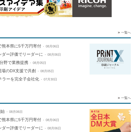
一覧へ
で熊本県に5千万円寄付
08月06日
ンダー評価でリーダーに
08月06日
分野で業務提携
08月05日
現場のDX支援で共創
08月05日
山チラーを完全子会社化
07月30日
一覧へ
開始
08月06日
で熊本県に5千万円寄付
08月06日
ンダー評価でリーダーに
08月06日