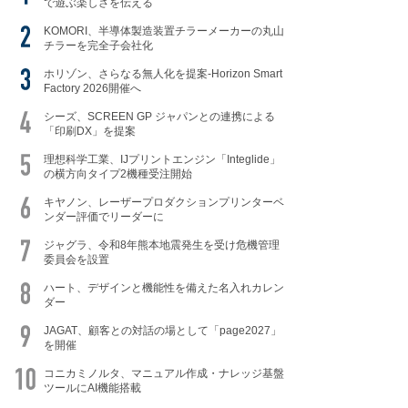
で遊ぶ楽しさを伝える
KOMORI、半導体製造装置チラーメーカーの丸山
チラーを完全子会社化
ホリゾン、さらなる無人化を提案-Horizon Smart
Factory 2026開催へ
シーズ、SCREEN GP ジャパンとの連携による
「印刷DX」を提案
理想科学工業、IJプリントエンジン「Integlide」
の横方向タイプ2機種受注開始
キヤノン、レーザープロダクションプリンターベ
ンダー評価でリーダーに
ジャグラ、令和8年熊本地震発生を受け危機管理
委員会を設置
ハート、デザインと機能性を備えた名入れカレン
ダー
JAGAT、顧客との対話の場として「page2027」
を開催
コニカミノルタ、マニュアル作成・ナレッジ基盤
ツールにAI機能搭載