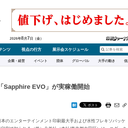
8
7
2026
年
月
日（
金
）
テンツ
視点の行方
展示会スケジュール
企業・経営
イベント
団体
グローバル
大手の動き
信
apphire EVO」が実稼働開始
本のエンターテインメント印刷最大手および水性フレキソパッケ