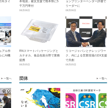
横方向タイ
本地震」被災支援で熊本県に5
ョンプリンターベンダー評価で
千万円寄付
リーダーに
08月06日
08月06日
ュアル作
RNスマートパッケージングと
リコージャパンとナレッジワー
にAI機
カナオカ、食品包装分野で業務
ク、AIによる営業現場のDX支援
提携
で共創
08月05日
08月05日
団体
一覧へ
一覧へ