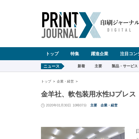
ペ
ー
ジ
の
先
頭
で
す
コ
ン
テ
ン
ツ
エ
リ
ア
へ
トップ
特集
躍進企業
注目コン
ナ
ビ
ゲ
ー
ニュース
新着
主要
製品・サービス
シ
ョ
ン
へ
トップ
企業・経営
金羊社、軟包装用水性IJプレス「S
2020年01月30日
10時07分
主要
企業・経営
日