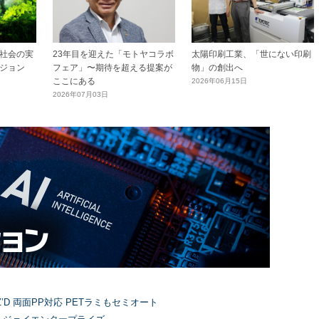
社会の実
23年目を迎えた「モトヤコラボ
太陽印刷工業、「世にない印刷
ジョン
フェア」〜期待を超える提案が
物」の創出へ
ここにある
2026年06月15日
2026年07月03日
’D 両面PP対応 PETラミもセミオート