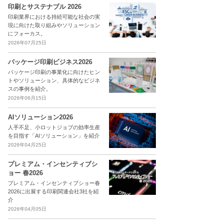
印刷とサステナブル 2026
印刷業界における持続可能な社会の実
現に向けた取り組みやソリューション
にフォーカス。
2026年07月25日
パッケージ印刷ビジネス2026
パッケージ印刷の事業化に向けたヒン
トやソリューション、具体的なビジネ
スの事例を紹介。
2026年06月15日
AIソリューション2026
人手不足、小ロットジョブの効率生産
を目指す「AIソリューション」を紹介
2026年04月25日
プレミアム・インセンティブシ
ョー 春2026
プレミアム・インセンティブショー春
2026に出展する印刷関連会社3社を紹
介
2026年04月05日