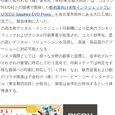
ジ印刷で知られる（株）金羊社（本社/東京都大田区）は、コダック
UTECO社との提携で開発した
軟包装向け水性インクジェットプレ
UTECO Sapphire EVO Press」
を名古屋市郊外にある大口工場に
置完了し、製造体制に入った。
の高生産デジタル・インクジェット印刷機により従来のフレキソ
ラフィックおよびデジタル印刷事業が拡張され、コスト効率化、柔
性の高いデジタル・ソリューションを活用し、高速・高品質のアプ
ケーションに対応可能となる。
ジネス展開としては、様々な分野の顧客と提携し、金羊社グルー
がそれぞれの要望に呼応して行う意向で、印刷メディアは特定せず
多様な媒体への印刷に対応していく方針。なお、販売促進および顧
とのコラボ推進は子会社の（株）ディー・ピー・ツー インターナシ
ナル（東京都渋谷区）が担当し、製造は金羊社が担当するという体
で推進する。