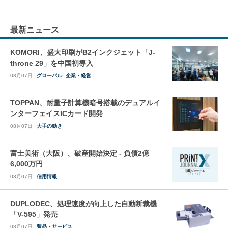
最新ニュース
KOMORI、盛大印刷がB2インクジェット「J-
throne 29」を中国初導入
08月07日
グローバル
企業・経営
TOPPAN、耐量子計算機暗号搭載のデュアルイ
ンターフェイスICカード開発
08月07日
大手の動き
富士美術（大阪）、破産開始決定 - 負債2億
6,000万円
08月07日
信用情報
DUPLODEC、処理速度が向上した自動断裁機
「V-595」発売
08月07日
製品・サービス