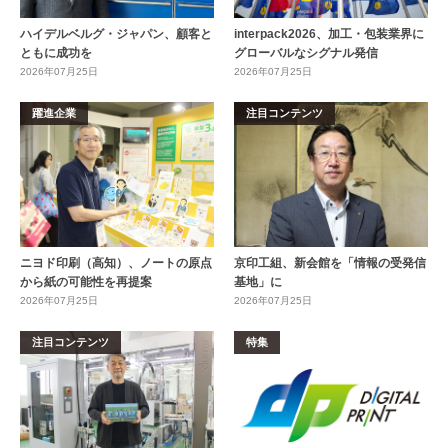
ハイデルベルグ・ジャパン、顧客と
interpack2026、加工・包装業界に
ともに成功を
グローバルなシグナル発信
2026年07月25日
2026年07月25日
躍進企業
注目コンテンツ
ニヨド印刷（高知）、ノートの原点
京印工組、新会館を「情報の受発信
から紙の可能性を再提案
基地」に
2026年07月25日
2026年07月25日
注目コンテンツ
特集