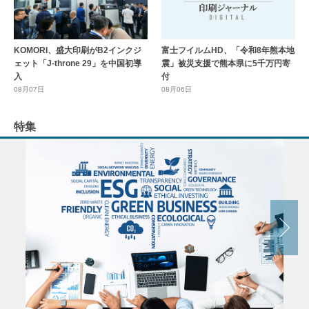
KOMORI、盛大印刷がB2インクジ
富士フイルムHD、「令和8年熊本地
ェット「J-throne 29」を中国初導
震」被災支援で熊本県に5千万円寄
入
付
08月07日
08月06日
特集