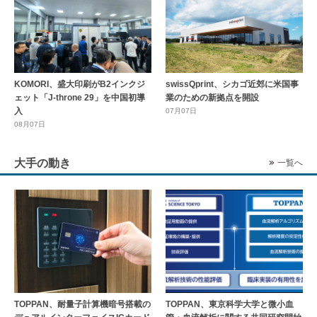
KOMORI、盛大印刷がB2インクジ
swissQprint、シカゴ近郊に⽶国事
ェット「J-throne 29」を中国初導
業のための新拠点を開設
入
07月07日
08月07日
大手の動き
一覧へ
TOPPAN、耐量子計算機暗号搭載の
TOPPAN、東京科学大学と微小血