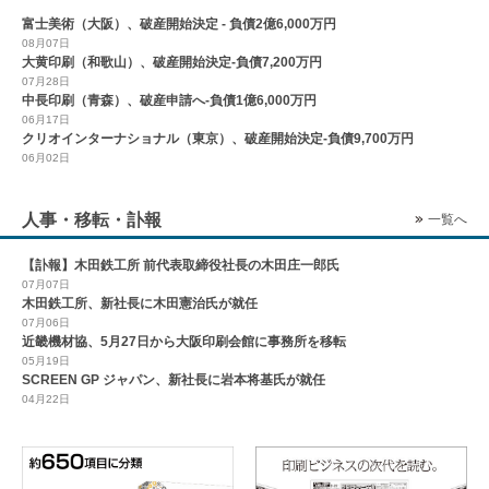
富士美術（大阪）、破産開始決定 - 負債2億6,000万円
08月07日
大黄印刷（和歌山）、破産開始決定-負債7,200万円
07月28日
中長印刷（青森）、破産申請へ-負債1億6,000万円
06月17日
クリオインターナショナル（東京）、破産開始決定-負債9,700万円
06月02日
人事・移転・訃報
一覧へ
【訃報】木田鉄工所 前代表取締役社長の木田庄一郎氏
07月07日
木田鉄工所、新社長に木田憲治氏が就任
07月06日
近畿機材協、5月27日から大阪印刷会館に事務所を移転
05月19日
SCREEN GP ジャパン、新社長に岩本将基氏が就任
04月22日