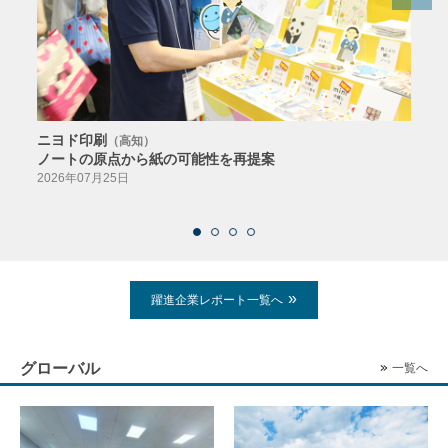
ニヨド印刷
サン
（高知）
ノートの原点から紙の可能性を再提案
特色か
導入
2026年07月25日
2026
躍進企業レポート一覧へ
グローバル
一覧へ