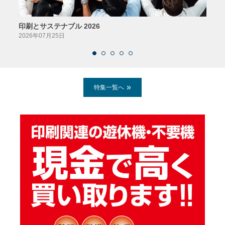
印刷とサステナブル 2026
パッ
2026年07月25日
2026
特集一覧へ