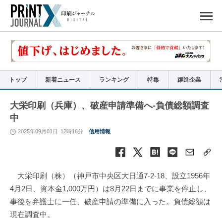
ペ
ー
ジ
の
先
頭
で
す
コ
ン
テ
ン
ツ
エ
リ
ア
トップ
新着ニュース
ランキング
特集
躍進企業
へ
ナ
ビ
ゲ
ー
大栄印刷（兵庫）、破産申請準備へ-負債総額調査
シ
ョ
中
ン
へ
2025年09月01日
12時16分
信用情報
大栄印刷（株）（神戸市中央区大日通7-2-18、設立1956年
4月2日、資本金1,000万円）は8月22日までに事業を停止し、
事後を弁護士に一任、破産申請の準備に入った。負債総額は
現在調査中。